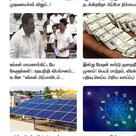
முதலமைச்சர் விஜய்..!
நடக்கிறதோ அப்போ நிச்சய
ரஜினி ₹1 கோடி தருவார் - 
ரஜினிகாந்த்..!
உங்கள் மாமனார்கிட்டயே
இன்று ரேஷன் கார்டு குறைதீர்
கேளுங்கள்!: உதயநிதி விமர்சனம்...
முகாம்! பெயர் மாற்றம், விர
உடனே "உங்கள் அப்பாவிடம்
பதிவு செய்ய அரிய வாய்ப்பு!
கேளுங்கள்" என ஆதவ் அர்ஜுனா
பதிலடி!