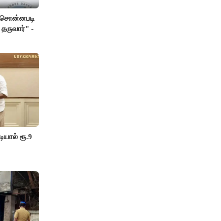
ு சொன்னபடி
 தருவார்" -
யால் ரூ.9