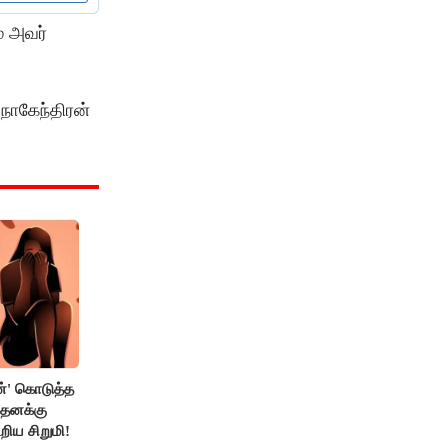
் அவர்
நாகேந்திரன்
்' கொடுத்த
 தனக்கு
றிய சிறுமி!