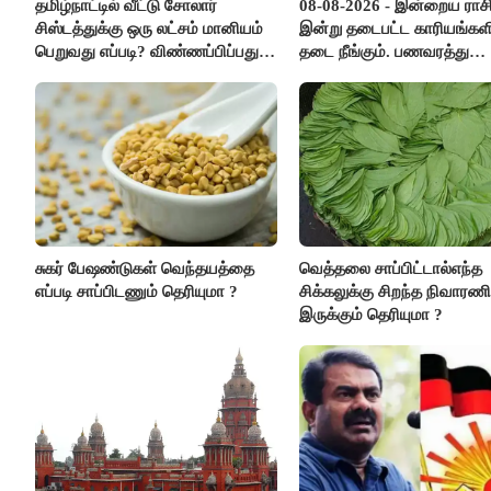
தமிழ்நாட்டில் வீட்டு சோலார்
08-08-2026 - இன்றைய ராச
சிஸ்டத்துக்கு ஒரு லட்சம் மானியம்
இன்று தடைபட்ட காரியங்களி
பெறுவது எப்படி? விண்ணப்பிப்பது
தடை நீங்கும். பணவரத்து
எப்படி?
எதிர்பார்த்தபடி இருக்கும். 
எண்ணம் அதிகரிக்கும்..!
சுகர் பேஷண்டுகள் வெந்தயத்தை
வெத்தலை சாப்பிட்டால்எந்த
எப்படி சாப்பிடணும் தெரியுமா ?
சிக்கலுக்கு சிறந்த நிவாரண
இருக்கும் தெரியுமா ?