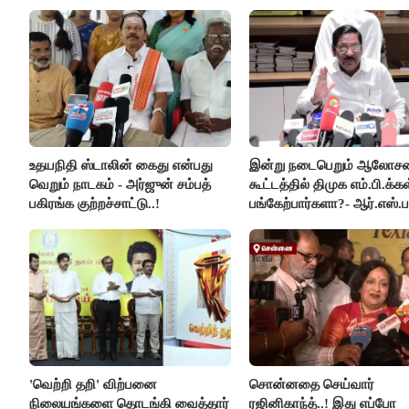
உதயநிதி ஸ்டாலின் கைது என்பது
இன்று நடைபெறும் ஆலோ
வெறும் நாடகம் - அர்ஜுன் சம்பத்
கூட்டத்தில் திமுக எம்.பி.க்கள
பகிரங்க குற்றச்சாட்டு..!
பங்கேற்பார்களா?- ஆர்.எஸ்.ப
விளக்கம்..!
'வெற்றி தறி' விற்பனை
சொன்னதை செய்வார்
நிலையங்களை தொடங்கி வைத்தார்
ரஜினிகாந்த்..! இது எப்போ