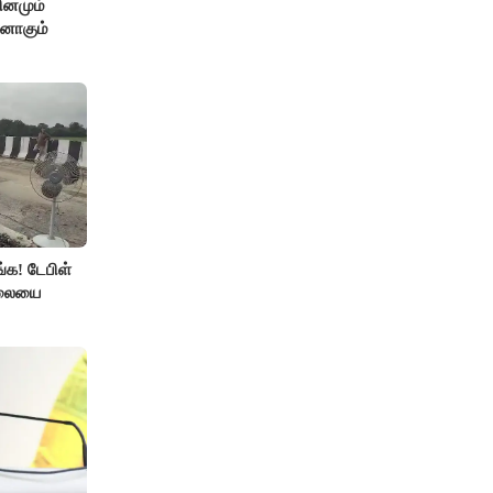
ினமும்
்னாகும்
்க! டேபிள்
ாலையை