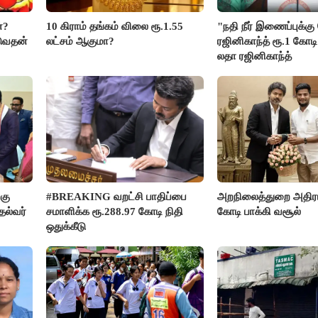
்?
10 கிராம் தங்கம் விலை ரூ.1.55
"நதி நீர் இணைப்புக்க
டுவதன்
லட்சம் ஆகுமா?
ரஜினிகாந்த் ரூ.1 கோடி
லதா ரஜினிகாந்த்
்கு
#BREAKING வறட்சி பாதிப்பை
அறநிலைத்துறை அதிரடி
தல்வர்
சமாளிக்க ரூ.288.97 கோடி நிதி
கோடி பாக்கி வசூல்
ஒதுக்கீடு