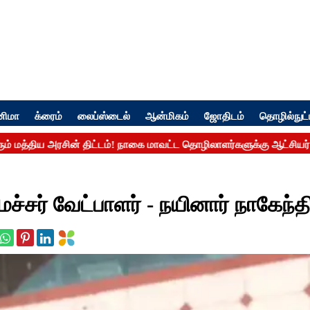
னிமா
க்ரைம்
லைப்ஸ்டைல்
ஆன்மிகம்
ஜோதிடம்
தொழில்நுட்
்சர் வேட்பாளர் - நயினார் நாகேந்தி