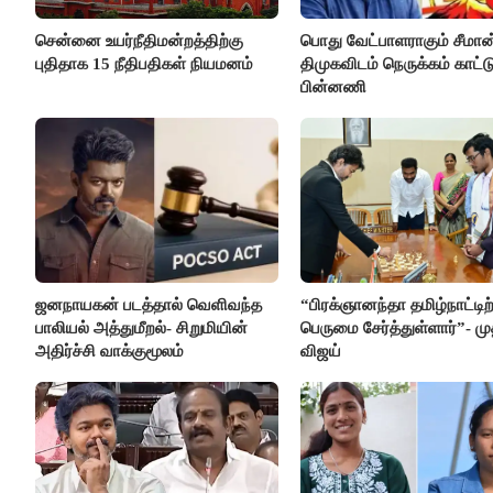
சென்னை உயர்நீதிமன்றத்திற்கு
பொது வேட்பாளராகும் சீமான
புதிதாக 15 நீதிபதிகள் நியமனம்
திமுகவிடம் நெருக்கம் காட்
பின்னணி
ஜனநாயகன் படத்தால் வெளிவந்த
“பிரக்ஞானந்தா தமிழ்நாட்டிற
பாலியல் அத்துமீறல்- சிறுமியின்
பெருமை சேர்த்துள்ளார்”- மு
அதிர்ச்சி வாக்குமூலம்
விஜய்