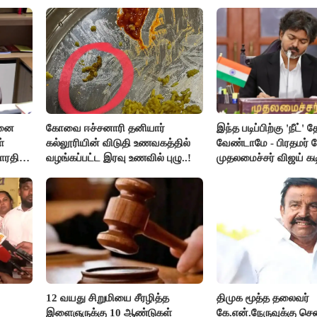
ஆட்சியர் வெளியிட்ட சூப்பர்
செய்தி!
சனை
கோவை ஈச்சனாரி தனியார்
இந்த படிப்பிற்கு 'நீட்' த
்
கல்லூரியின் விடுதி உணவகத்தில்
வேண்டாமே - பிரதமர் ம
ாரதி
வழங்கப்பட்ட இரவு உணவில் புழு..!
முதலமைச்சர் விஜய் கடி
12 வயது சிறுமியை சீரழித்த
திமுக மூத்த தலைவர்
இளைஞருக்கு 10 ஆண்டுகள்
கே.என்.நேருவுக்கு செ