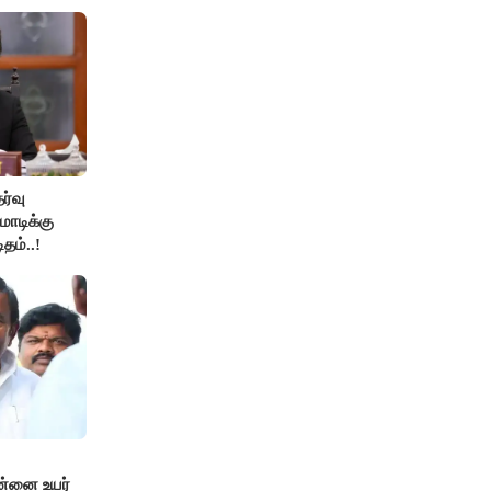
ேர்வு
ோடிக்கு
தம்..!
ன்னை உயர்