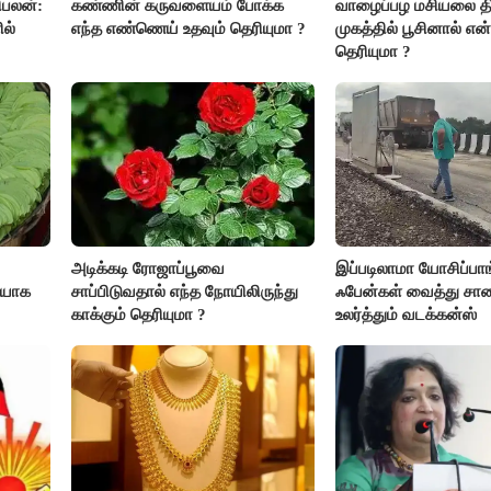
ிபலன்:
கண்ணின் கருவளையம் போக்க
வாழைப்பழ மசியலை த
ல்
எந்த எண்ணெய் உதவும் தெரியுமா ?
முகத்தில் பூசினால் என
தெரியுமா ?
ஆன்மீக
அடிக்கடி ரோஜாப்பூவை
இப்படிலாமா யோசிப்பாங
ியாக
சாப்பிடுவதால் எந்த நோயிலிருந்து
ஃபேன்கள் வைத்து ச
காக்கும் தெரியுமா ?
உலர்த்தும் வடக்கன்ஸ்