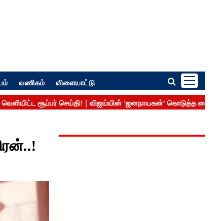
பம்
வணிகம்
விளையாட்டு
ரன்..!