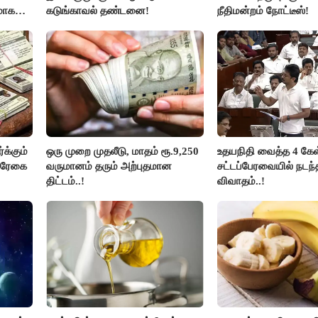
மாக
கடுங்காவல் தண்டனை!
நீதிமன்றம் நோட்டீஸ்!
லதா
க்கும்
ஒரு முறை முதலீடு, மாதம் ரூ.9,250
உதயநிதி வைத்த 4 கேள்
ல்ரேகை
வருமானம் தரும் அற்புதமான
சட்டப்பேரவையில் நடந
திட்டம்..!
விவாதம்..!