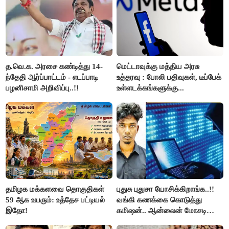
த.வெ.க. அரசை கண்டித்து 14-
மெட்டாவுக்கு மத்திய அரசு
ந்தேதி ஆர்ப்பாட்டம் - எடப்பாடி
உத்தரவு : போலி பதிவுகள், டீப்பேக்
பழனிசாமி அறிவிப்பு..!!
உள்ளடக்கங்களுக்கு...
தமிழக மக்களவை தொகுதிகள்
புதுசு புதுசா யோசிக்கிறாங்க..!!
59 ஆக உயரும்: உத்தேச பட்டியல்
வங்கி கணக்கை கொடுத்து
இதோ!
கமிஷன்.. ஆன்லைன் மோசடி
கும்பலுக்கு உதவிய வாலிபர்