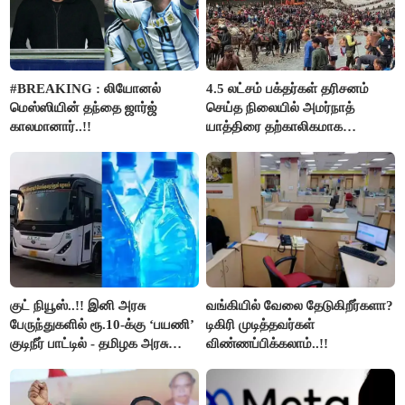
#BREAKING : லியோனல்
4.5 லட்சம் பக்தர்கள் தரிசனம்
மெஸ்ஸியின் தந்தை ஜார்ஜ்
செய்த நிலையில் அமர்நாத்
காலமானார்..!!
யாத்திரை தற்காலிகமாக
நிறுத்தம்..!!
குட் நியூஸ்..!! இனி அரசு
வங்கியில் வேலை தேடுகிறீர்களா?
பேருந்துகளில் ரூ.10-க்கு ‘பயணி’
டிகிரி முடித்தவர்கள்
குடிநீர் பாட்டில் - தமிழக அரசு
விண்ணப்பிக்கலாம்..!!
அறிவிப்பு..!!