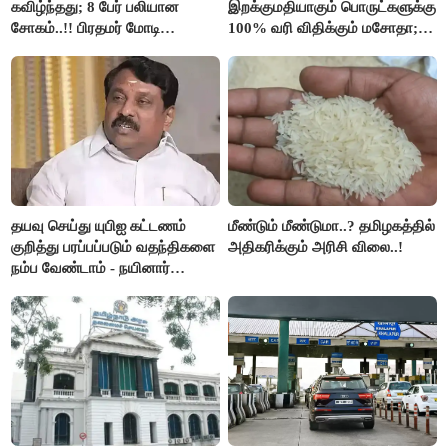
கவிழ்ந்தது; 8 பேர் பலியான
இறக்குமதியாகும் பொருட்களுக்கு
சோகம்..!! பிரதமர் மோடி
100% வரி விதிக்கும் மசோதா;
இரங்கல்..!!
அமெரிக்கா நிறைவேற்றம்..!!
தயவு செய்து யுபிஐ கட்டணம்
மீண்டும் மீண்டுமா..? தமிழகத்தில்
குறித்து பரப்பப்படும் வதந்திகளை
அதிகரிக்கும் அரிசி விலை..!
நம்ப வேண்டாம் - நயினார்
நாகேந்திரன்..!!