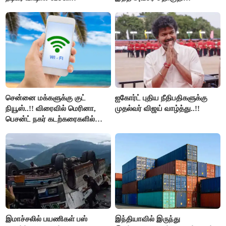
மறுவரையறை நாடகத்தை
அரங்கேற்றுகிறார் முதலமைச்சர் -
திமுக ஐடி விங்..!!
சென்னை மக்களுக்கு குட்
ஐகோர்ட் புதிய நீதிபதிகளுக்கு
நியூஸ்..!! விரைவில் மெரினா,
முதல்வர் விஜய் வாழ்த்து..!!
பெசன்ட் நகர் கடற்கரைகளில்
இலவச Wi-Fi வசதி..!!
இமாச்சலில் பயணிகள் பஸ்
இந்தியாவில் இருந்து