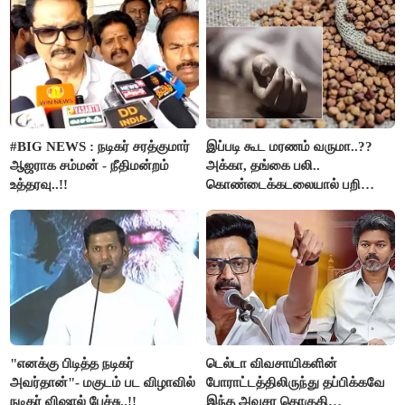
கைது..!!
#BIG NEWS : நடிகர் சரத்குமார்
இப்படி கூட மரணம் வருமா..??
ஆஜராக சம்மன் - நீதிமன்றம்
அக்கா, தங்கை பலி..
உத்தரவு..!!
கொண்டைக்கடலையால் பறிபோன
உயிர்கள்..!!
"எனக்கு பிடித்த நடிகர்
டெல்டா விவசாயிகளின்
அவர்தான்"- மகுடம் பட விழாவில்
போராட்டத்திலிருந்து தப்பிக்கவே
நடிகர் விஷால் பேச்சு..!!
இந்த அவசர தொகுதி