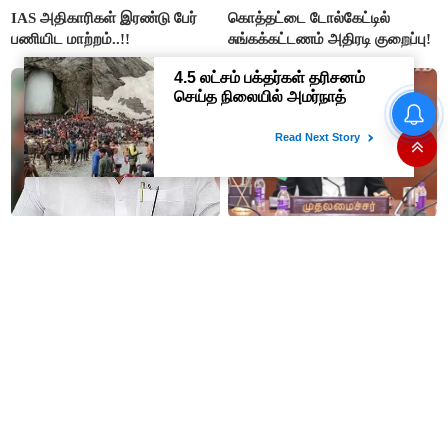
IAS அதிகாரிகள் இரண்டு பேர்
கொத்தட்டை டோல்கேட்டில்
பணியிட மாற்றம்..!!
சுங்கக்கட்டணம் அதிரடி குறைப்பு!
தமிழக மக்களவை தொகுதிகள்
59 ஆக உயரும்: உத்தேச பட்டியல்
இதோ!
தமிழகத்திற்கு முதலிடமும்
#JUST IN : விஜய் தலைமையில்
அரசியலுக்கு அடுத்த இடமும்
நடைபெறும் எம்பிக்கள் கூட்டம் -
அளிப்பவர்கள் அனைத்துக்கட்சி
திமுக, அதிமுக,தேமுதிக மநீம
கூட்டத்தில் நிச்சயம்
புறக்கணிப்பு..!
பங்கேற்பார்கள் - மாணிக்கம்
தாகூர்..!!