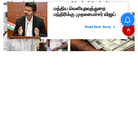
கடுங்காவல் தண்டனை!
நீதிமன்றம் நோட்டீஸ்!
இமாச்சலில் பயணிகள் பஸ்
கவிழ்ந்தது; 8 பேர் பலியான
சோகம்..!! பிரதமர் மோடி
இரங்கல்..!!
உங்கள் மாமனார்கிட்டயே
இன்று ரேஷன் கார்டு
கேளுங்கள்!: உதயநிதி
குறைதீர்க்கும் முகாம்! பெயர்
விமர்சனம்... உடனே "உங்கள்
மாற்றம், விரல்ரேகை பதிவு செய்ய
அப்பாவிடம் கேளுங்கள்" என
அரிய வாய்ப்பு!
ஆதவ் அர்ஜுனா பதிலடி!