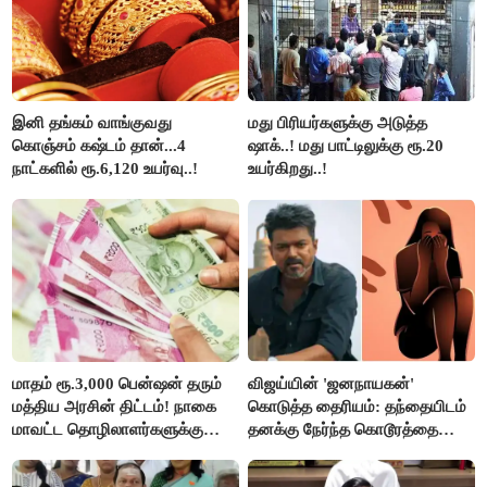
இனி தங்கம் வாங்குவது
மது பிரியர்களுக்கு அடுத்த
கொஞ்சம் கஷ்டம் தான்...4
ஷாக்..! மது பாட்டிலுக்கு ரூ.20
நாட்களில் ரூ.6,120 உயர்வு..!
உயர்கிறது..!
மாதம் ரூ.3,000 பென்ஷன் தரும்
விஜய்யின் 'ஜனநாயகன்'
மத்திய அரசின் திட்டம்! நாகை
கொடுத்த தைரியம்: தந்தையிடம்
மாவட்ட தொழிலாளர்களுக்கு
தனக்கு நேர்ந்த கொடூரத்தை
ஆட்சியர் வெளியிட்ட சூப்பர்
கூறிய சிறுமி!
செய்தி!