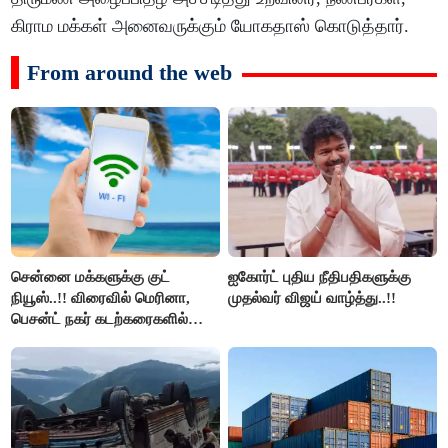
கிராம மக்கள் அனைவருக்கும் யோகதாஸ் கொடுத்தார்.
From around the web
சென்னை மக்களுக்கு குட்
ஐகோர்ட் புதிய நீதிபதிகளுக்கு
நியூஸ்..!! விரைவில் மெரினா,
முதல்வர் விஜய் வாழ்த்து..!!
பெசன்ட் நகர் கடற்கரைகளில்
இலவச Wi-Fi வசதி..!!