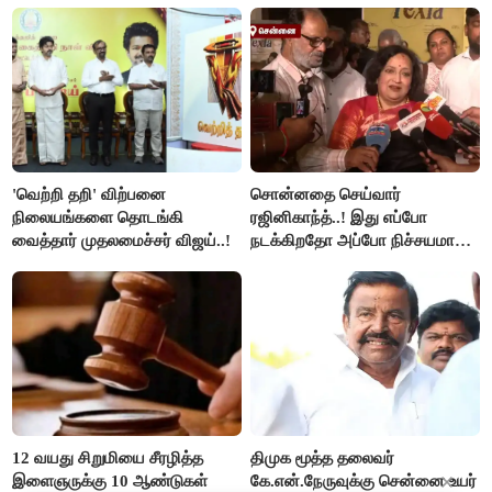
'வெற்றி தறி' விற்பனை
சொன்னதை செய்வார்
நிலையங்களை தொடங்கி
ரஜினிகாந்த்..! இது எப்போ
வைத்தார் முதலமைச்சர் விஜய்..!
நடக்கிறதோ அப்போ நிச்சயமாக
ரஜினி ₹1 கோடி தருவார் - லதா
ரஜினிகாந்த்..!
12 வயது சிறுமியை சீரழித்த
திமுக மூத்த தலைவர்
இளைஞருக்கு 10 ஆண்டுகள்
கே.என்.நேருவுக்கு சென்னை உயர்