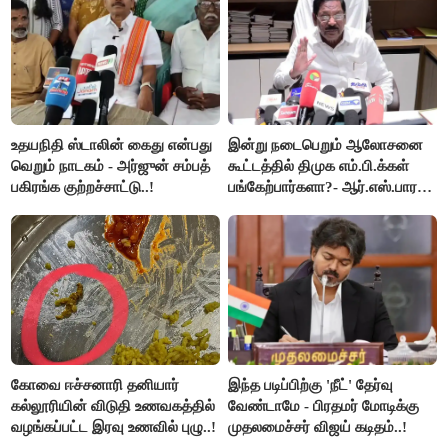
உதயநிதி ஸ்டாலின் கைது என்பது
இன்று நடைபெறும் ஆலோசனை
வெறும் நாடகம் - அர்ஜுன் சம்பத்
கூட்டத்தில் திமுக எம்.பி.க்கள்
பகிரங்க குற்றச்சாட்டு..!
பங்கேற்பார்களா?- ஆர்.எஸ்.பாரதி
விளக்கம்..!
கோவை ஈச்சனாரி தனியார்
இந்த படிப்பிற்கு 'நீட்' தேர்வு
கல்லூரியின் விடுதி உணவகத்தில்
வேண்டாமே - பிரதமர் மோடிக்கு
வழங்கப்பட்ட இரவு உணவில் புழு..!
முதலமைச்சர் விஜய் கடிதம்..!