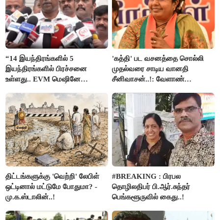
“14 இயந்திரங்களில் 5
'கத்தி' பட வசனத்தை சொல்லி
இயந்திரங்களில் பிரச்சனை
முதல்வரை சாடிய வானதி
உள்ளது.. EVM மெஷினே
சீனிவாசன்..!: வேளாண்
பிரச்சனையா இருக்கு”- என்.ஆர்.
பட்ஜெட்டுக்கு பாஜக கடும்
இளங்கோ
எதிர்ப்பு!
திட்டங்களுக்கு 'வெற்றி' லேபிள்
#BREAKING : பிரபல
ஒட்டினால் மட்டுமே போதுமா? -
தொழிலதிபர் பி.ஆர்.சுந்தர்
மு.க.ஸ்டாலின்..!
பெங்களூருவில் கைது..!