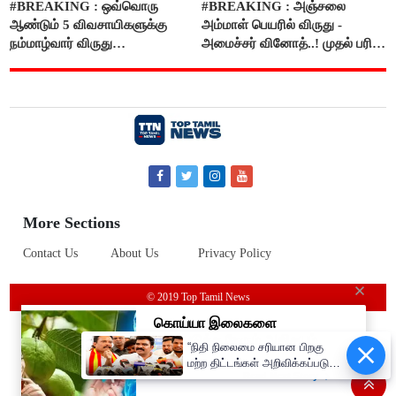
#BREAKING : ஒவ்வொரு
#BREAKING : அஞ்சலை
ஆண்டும் 5 விவசாயிகளுக்கு
அம்மாள் பெயரில் விருது -
நம்மாழ்வார் விருது
அமைச்சர் வினோத்..! முதல் பரிசு
வழங்கப்படும்..!
ரூ.2.50 லட்சம் வழங்கப்படும்..!
More Sections
Contact Us
About Us
Privacy Policy
© 2019 Top Tamil News
“நிதி நிலைமை சரியான பிறகு
மற்ற திட்டங்கள் அறிவிக்கப்படும்”-
அமைச்சர் நிர்மல்குமார் விளக்கம்