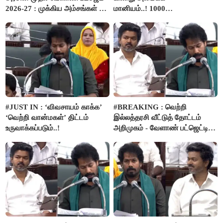
2026-27 : முக்கிய அம்சங்கள் ஓர்
மானியம்..! 1000
பார்வை..!
விவசாயிகளுக்கு மானியத்தில்
பம்புசெட் வழங்கப்படும்..!
#JUST IN : ‘விவசாயம் காக்க’
#BREAKING : வெற்றி
‘வெற்றி வான்மகள்’ திட்டம்
இல்லத்தரசி வீட்டுத் தோட்டம்
உருவாக்கப்படும்..!
அறிமுகம் - வேளாண் பட்ஜெட்டில்
அறிவிப்பு..!