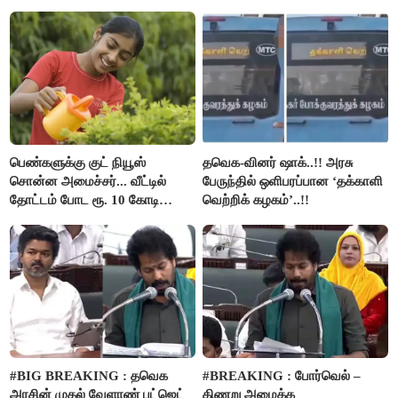
பார்த்த நபர்..!
பெண்களுக்கு குட் நியூஸ்
தவெக-வினர் ஷாக்..!! அரசு
சொன்ன அமைச்சர்... வீட்டில்
பேருந்தில் ஒளிபரப்பான ‘தக்காளி
தோட்டம் போட ரூ. 10 கோடி
வெற்றிக் கழகம்’..!!
நிதி..!
#BIG BREAKING : தவெக
#BREAKING : போர்வெல் –
அரசின் முதல் வேளாண் பட்ஜெட்
கிணறு அமைக்க