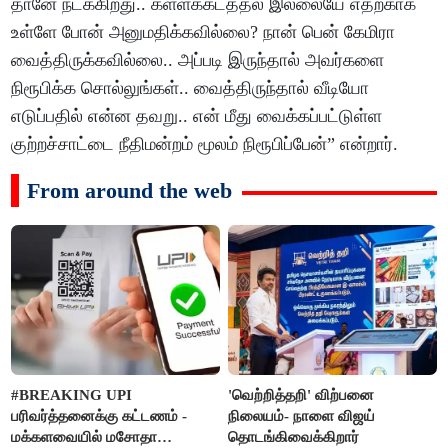
தானே நடக்கிறது.. கள்ளக்கடத்தல் இல்லையே எதற்காக
உள்ளே போன் அனுமதிக்கவில்லை? நான் பென் கேமிரா
வைத்திருக்கவில்லை.. அப்படி இருந்தால் அவர்களை
நிரூபிக்க சொல்லுங்கள்.. வைத்திருந்தால் வீடியோ
எடுப்பதில் என்ன தவறு.. என் மீது வைக்கப்பட்டுள்ள
குற்றச்சாட்டை நீதிமன்றம் மூலம் நிரூபிப்பேன்” என்றார்.
From around the web
#BREAKING UPI
'வெற்றித்தறி' விற்பனை
பரிவர்த்தனைக்கு கட்டணம் -
நிலையம்- நாளை விஜய்
மக்களவையில் மசோதா
தொடங்கிவைக்கிறார்