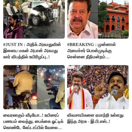
#JUST IN : அதிக் அகமதுவின்
#BREAKING : முன்னாள்
இளைய மகன் அபான் அகமது
அமைச்சர் பொன்முடிக்கு
கார் விபத்தில் உயிரிழப்பு..!
சென்னை நீதிமன்றம்
பிடிவாரண்ட்..!
வைரலாகும் வீடியோ..! உயிரைப்
விவசாயிகளை ஏமாற்றி உள்ளது
பணயம் வைத்து, பைக்கை ஓட்டிக்
இந்த அரசு - இ.பி.எஸ்..!
கொண்டே லேப்டாப்பில் வேலை