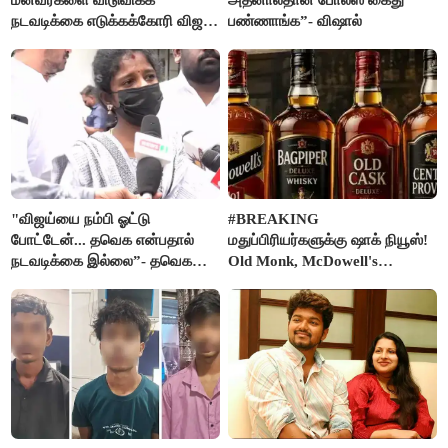
மீனவர்களை விடுவிக்க
அதனால்தான் போலீஸ் கைது
நடவடிக்கை எடுக்கக்கோரி விஜய்
பண்ணாங்க”- விஷால்
கடிதம்
"விஜய்யை நம்பி ஓட்டு
#BREAKING
போட்டேன்... தவெக என்பதால்
மதுப்பிரியர்களுக்கு ஷாக் நியூஸ்!
நடவடிக்கை இல்லை”- தவெக
Old Monk, McDowell's
நிர்வாகியால் பாதிக்கப்பட்ட பெண்
மதுபானங்களை விற்பனை செய்ய
கதறல்
FSSAI தடை