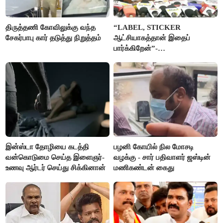
திருத்தணி கோவிலுக்கு வந்த
“LABEL, STICKER
சேகர்பாபு கார் தடுத்து நிறுத்தம்
ஆட்சியாகத்தான் இதைப்
பார்க்கிறேன்”-
எம்.ஆர்.கே.பன்னீர்செல்வம்
இன்ஸ்டா தோழியை கடத்தி
பழனி கோயில் நில மோசடி
வன்கொடுமை செய்த இளைஞர்-
வழக்கு - சார் பதிவாளர் ஜஸ்டின்
உணவு ஆர்டர் செய்து சிக்கினான்
மணிகண்டன் கைது