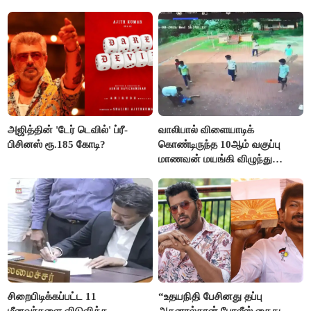
நிறைவேற்றம்!
அஜித்தின் 'டேர் டெவில்' ப்ரீ-
வாலிபால் விளையாடிக்
பிசினஸ் ரூ.185 கோடி?
கொண்டிருந்த 10ஆம் வகுப்பு
மாணவன் மயங்கி விழுந்து
உயிரிழப்பு
சிறைபிடிக்கப்பட்ட 11
“உதயநிதி பேசினது தப்பு