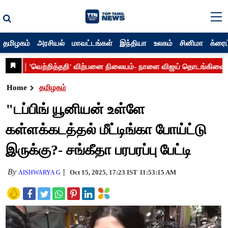
தமிழகம்
அரசியல்
மாவட்டங்கள்
இந்தியா
உலகம்
சினிமா
க்ரைம
Home
தமிழகம்
"டப்பிங் யூனியன் உள்ளே
கள்ளக்கடத்தல் மீட்டிங்கா போய்ட்டு
இருக்கு?- சங்கீதா பரபரப்பு பேட்டி
By
Oct 15, 2025, 17:23 IST
11:53:15 AM
AISHWARYA G