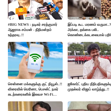
#BIG NEWS : நடிகர் சரத்குமார்
இப்படி கூட மரணம் வருமா..
ஆஜராக சம்மன் - நீதிமன்றம்
அக்கா, தங்கை பலி..
உத்தரவு..!!
கொண்டைக்கடலையால் பற
உயிர்கள்..!!
சென்னை மக்களுக்கு குட் நியூஸ்..!!
ஐகோர்ட் புதிய நீதிபதிகளுக்
விரைவில் மெரினா, பெசன்ட் நகர்
முதல்வர் விஜய் வாழ்த்து..!!
கடற்கரைகளில் இலவச Wi-Fi
வசதி..!!