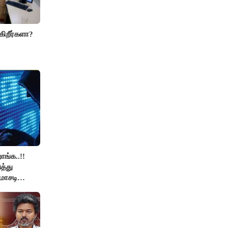
கிறீர்களா?
ாங்க..!!
த்து
மோசடி
ிபர்