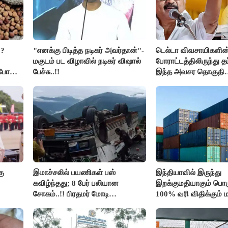
??
"எனக்கு பிடித்த நடிகர் அவர்தான்"-
டெல்டா விவசாயிகளின
மகுடம் பட விழாவில் நடிகர் விஷால்
போராட்டத்திலிருந்து த
ிபோன
பேச்சு..!!
இந்த அவசர தொகுதி
மறுவரையறை நாடகத்
அரங்கேற்றுகிறார் முதல
திமுக ஐடி விங்..!!
கு
இமாச்சலில் பயணிகள் பஸ்
இந்தியாவில் இருந்து
கவிழ்ந்தது; 8 பேர் பலியான
இறக்குமதியாகும் பொர
சோகம்..!! பிரதமர் மோடி
100% வரி விதிக்கும்
இரங்கல்..!!
அமெரிக்கா நிறைவேற்றம