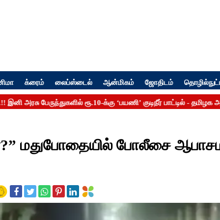
னிமா
க்ரைம்
லைப்ஸ்டைல்
ஆன்மிகம்
ஜோதிடம்
தொழில்நுட்
மா?” மதுபோதையில் போலீசை ஆபாச