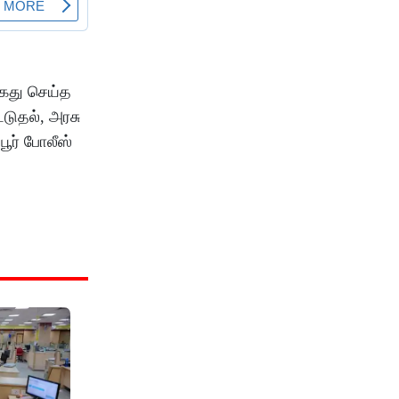
கைது செய்த
்டுதல், அரசு
ூர் போலீஸ்