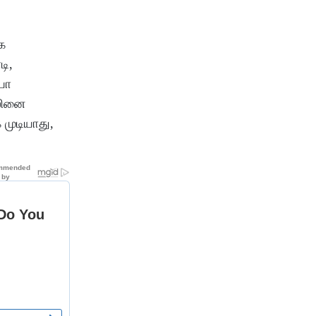
க
ி,
யோ
ாலினை
 முடியாது,