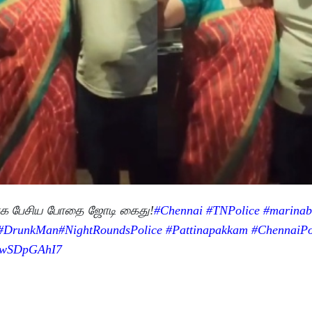
மாக பேசிய போதை ஜோடி கைது!
#Chennai
#TNPolice
#marinab
#DrunkMan
#NightRoundsPolice
#Pattinapakkam
#ChennaiPo
/GwSDpGAhI7