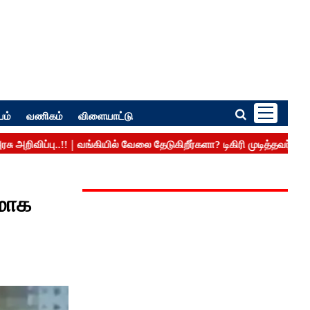
பம்
வணிகம்
விளையாட்டு
மாக