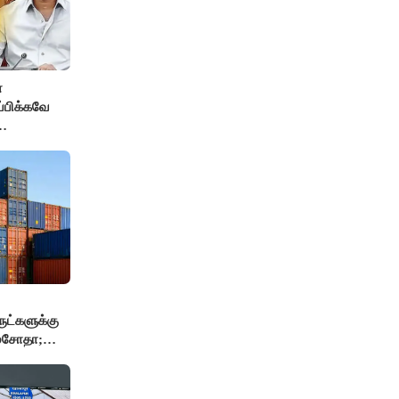
்
ப்பிக்கவே
தை
மைச்சர் -
ுட்களுக்கு
 மசோதா;
்..!!