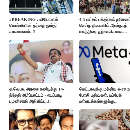
#BREAKING : லியோனல்
4.5 லட்சம் பக்தர்கள் தரிசனம
மெஸ்ஸியின் தந்தை ஜார்ஜ்
செய்த நிலையில் அமர்நாத்
காலமானார்..!!
யாத்திரை தற்காலிகமாக
நிறுத்தம்..!!
த.வெ.க. அரசை கண்டித்து 14-
மெட்டாவுக்கு மத்திய அரசு உ
ந்தேதி ஆர்ப்பாட்டம் - எடப்பாடி
போலி பதிவுகள், டீப்பேக்
பழனிசாமி அறிவிப்பு..!!
உள்ளடக்கங்களுக்கு...