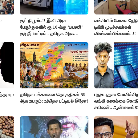
்
குட் நியூஸ்..!! இனி அரசு
வங்கியில் வேலை தேடு
பேருந்துகளில் ரூ.10-க்கு ‘பயணி’
டிகிரி முடித்தவர்கள்
குடிநீர் பாட்டில் - தமிழக அரசு
விண்ணப்பிக்கலாம்..!!
அறிவிப்பு..!!
த்தரவு :
தமிழக மக்களவை தொகுதிகள் 59
புதுசு புதுசா யோசிக்கிற
ஆக உயரும்: உத்தேச பட்டியல் இதோ!
வங்கி கணக்கை கொடு
கமிஷன்.. ஆன்லைன் 
கும்பலுக்கு உதவிய வால
கைது..!!