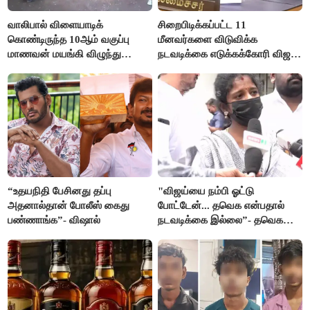
வாலிபால் விளையாடிக்
சிறைபிடிக்கப்பட்ட 11
கொண்டிருந்த 10ஆம் வகுப்பு
மீனவர்களை விடுவிக்க
மாணவன் மயங்கி விழுந்து
நடவடிக்கை எடுக்கக்கோரி விஜய்
உயிரிழப்பு
கடிதம்
“உதயநிதி பேசினது தப்பு
"விஜய்யை நம்பி ஓட்டு
அதனால்தான் போலீஸ் கைது
போட்டேன்... தவெக என்பதால்
பண்ணாங்க”- விஷால்
நடவடிக்கை இல்லை”- தவெக
நிர்வாகியால் பாதிக்கப்பட்ட பெண்
கதறல்