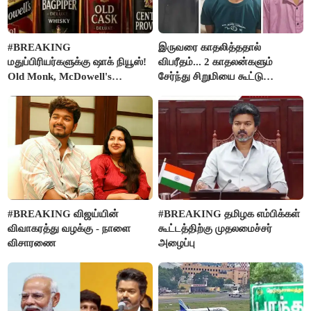
#BREAKING
இருவரை காதலித்ததால்
மதுப்பிரியர்களுக்கு ஷாக் நியூஸ்!
விபரீதம்... 2 காதலன்களும்
Old Monk, McDowell's
சேர்ந்து சிறுமியை கூட்டு
மதுபானங்களை விற்பனை செய்ய
வன்கொடுமை செய்து கொலை
FSSAI தடை
செய்த கொடூரம்
#BREAKING விஜய்யின்
#BREAKING தமிழக எம்பிக்கள்
விவாகரத்து வழக்கு - நாளை
கூட்டத்திற்கு முதலமைச்சர்
விசாரணை
அழைப்பு