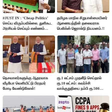
#JUST IN : ‘Cheap Politics’
தமிழக மாநில சிறுபான்மையினர்
செய்ய விரும்பவில்லை. துளிகூட
ஆணையத்தின் தலைவராக
அரசியல் செய்யும் எண்ணம்
பெலிக்ஸ் ஜெரால்டு நியமனம்.!!
இல்லை - உதயநிதிக்கு முதல்வர்
விஜய் பதில்!
நெசவாளர்களுக்கு ஆதரவாக
ரூ.1 லட்சம் முதலீடு செய்தால்
வீடியோ வெளியிட்டு பிரதமர்
ரூ.10 லட்சம்: கவர்ச்சி
மோடி வேண்டுகோள்!
வாக்குறுதியை நம்பி ரூ.500
கோடியை இழந்த திருப்பூர்
மக்கள்!