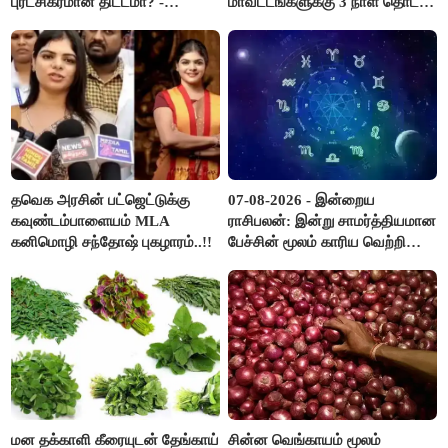
புரட்சிகரமான திட்டமா? -
மாவட்டங்களுக்கு 3 நாள் தொடர்
ஆர்.பி.உதயகுமார்..!
விடுமுறை..!
தவெக அரசின் பட்ஜெட்டுக்கு
07-08-2026 - இன்றைய
கவுண்டம்பாளையம் MLA
ராசிபலன்: இன்று சாமர்த்தியமான
கனிமொழி சந்தோஷ் புகழாரம்..!!
பேச்சின் மூலம் காரிய வெற்றி
உண்டாகும். அடுத்தவரை நம்பி
பொறுப்புகளை ஒப்படைப்பதில்
கவனம் தேவை..!
மன தக்காளி கீரையுடன் தேங்காய்
சின்ன வெங்காயம் மூலம்