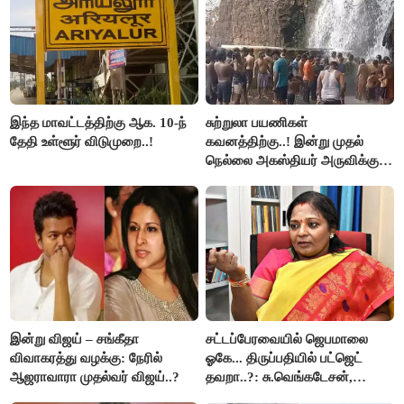
இந்த மாவட்டத்திற்கு ஆக. 10-ந்
சுற்றுலா பயணிகள்
தேதி உள்ளூர் விடுமுறை..!
கவனத்திற்கு..! இன்று முதல்
நெல்லை அகஸ்தியர் அருவிக்கு
செல்ல தடை..!
இன்று விஜய் – சங்கீதா
சட்டப்பேரவையில் ஜெபமாலை
விவாகரத்து வழக்கு: நேரில்
ஓகே... திருப்பதியில் பட்ஜெட்
ஆஜராவாரா முதல்வர் விஜய்..?
தவறா..?: சு.வெங்கடேசன்,
திருமாவளவனுக்கு தமிழிசை