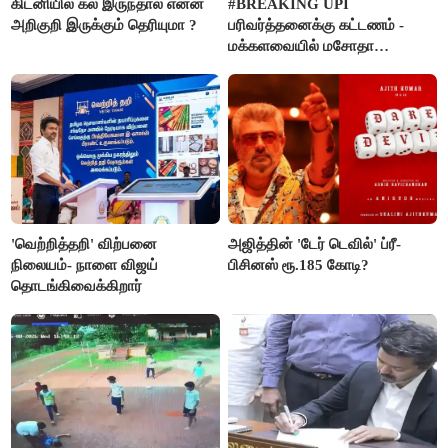
கிட்னியில் கல் இருந்தால் என்ன
#BREAKING UPI
அறிகுறி இருக்கும் தெரியுமா ?
பரிவர்த்தனைக்கு கட்டணம் -
மக்களவையில் மசோதா
நிறைவேற்றம்!
'வெற்றித்தறி' விற்பனை
அஜித்தின் 'டேர் டெவில்' ப்ரீ-
நிலையம்- நாளை விஜய்
பிசினஸ் ரூ.185 கோடி?
தொடங்கிவைக்கிறார்