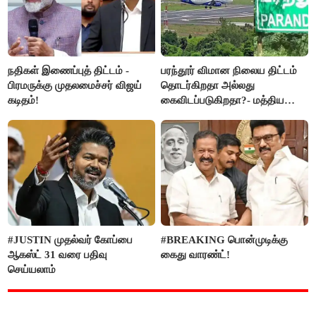
நதிகள் இணைப்புத் திட்டம் -
பரந்தூர் விமான நிலைய திட்டம்
பிரமருக்கு முதலமைச்சர் விஜய்
தொடர்கிறதா அல்லது
கடிதம்!
கைவிடப்படுகிறதா?- மத்திய
அரசு விளக்கம்
#JUSTIN முதல்வர் கோப்பை
#BREAKING பொன்முடிக்கு
ஆகஸ்ட் 31 வரை பதிவு
கைது வாரண்ட்!
செய்யலாம்