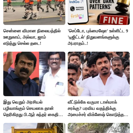
சென்னை விமான நிலையத்தில்
'செப்டோ, புக்மைஷோ' உள்ளிட்ட 9
ஊறுகாய், அல்வா, ஜாம்
'டிஜிட்டல்' நிறுவனங்களுக்கு
எடுத்து செல்ல தடை!
அபராதம்..!
இது வெறும் அரசியல்
வீட்டுக்கே வருமா டாஸ்மாக்
பழிவாங்கும் செயலாக தான்
சரக்கு? பரவிய வதந்திக்கு
தெரிகிறது பி.ஆர் சுந்தர் கைதிற்கு
அமைச்சர் விக்னேஷ் கொடுத்த
சீமான் கடும் கண்டனம்..!
விளக்கம்!