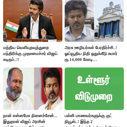
கேள்வி..!
மத்திய வெளியுறவுத்துறை
அரசு ஊழியர்கள் பேரதிர்ச்சி..!
மந்திரிக்கு முதலமைச்சர் விஜய்
ஓய்வூதிய நிதி ஒதுக்கீடு சுமார்
கடிதம்..!!
ரூ.14,000 கோடி
குறைக்கப்பட்டுள்ளது..!
நான் என்னமோ நினைச்சேன்...
பள்ளி மாணவர்களுக்கு குட்
இதுதான் விஜய் அரசின்
நியூஸ்..! இந்த 2