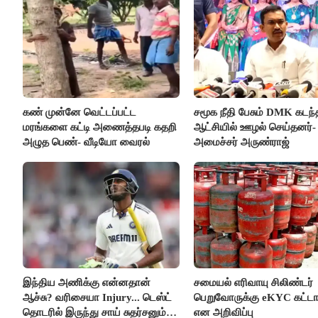
கண் முன்னே வெட்டப்பட்ட
சமூக நீதி பேசும் DMK கடந்
மரங்களை கட்டி அணைத்தபடி கதறி
ஆட்சியில் ஊழல் செய்தனர்-
அழுத பெண்- வீடியோ வைரல்
அமைச்சர் அருண்ராஜ்
இந்திய அணிக்கு என்னதான்
சமையல் எரிவாயு சிலிண்டர்
ஆச்சு? வரிசையா Injury... டெஸ்ட்
பெறுவோருக்கு eKYC கட்டா
தொடரில் இருந்து சாய் சுதர்சனும்
என அறிவிப்பு