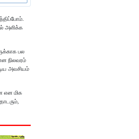
்திப்போம்.
ல் அளிக்க
ளுக்காக பல
ான நிலவரம்
டிய அவசியம்
ளன என மிக
தொடரும்,