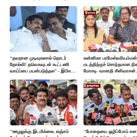
விலகல்
“தவறான முடிவுகளால் தொடர்
கன்னிகா பரமேஸ்வரியம்மன்
தோல்வி! தவெகவுடன் கூட்டணி
மடத்திற்குச் சொந்தமான நில
வாய்ப்பை பயன்படுத்தல” - இபிஎஸ்
மோசடி- வானதி சீனிவாசன்
மீது சரமாரி குற்றச்சாட்டு
கண்டனம்
"ஊழலுக்கு இடமில்லை, லஞ்சம்
"போதையை ஒழிப்போம் என