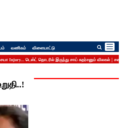
பம்
வணிகம்
விளையாட்டு
றுதி..!