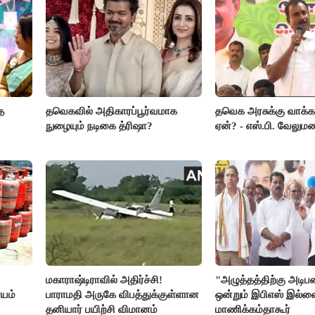
த
தவெகவில் அதிகாரப்பூர்வமாக
தவெக அரசுக்கு வாக்க
நுழையும் நடிகை த்ரிஷா?
ஏன்? - எஸ்.பி. வேலும
மகாராஷ்டிராவில் அதிர்ச்சி!
"அழுத்தத்திற்கு அடி
யம்
பாராமதி அருகே விபத்துக்குள்ளான
ஒன்றும் இபிஎஸ் இல்ல
தனியார் பயிற்சி விமானம்
மாணிக்கம்தாகூர்