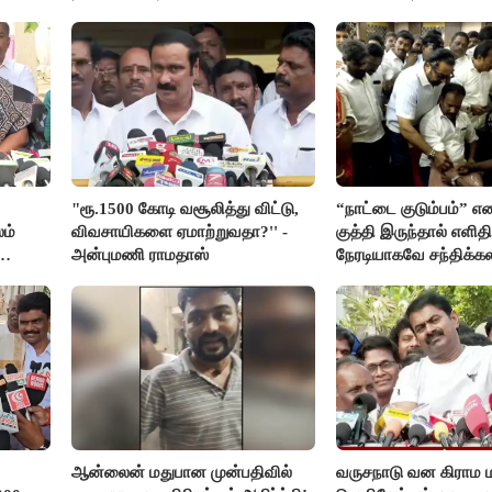
"ரூ.1500 கோடி வசூலித்து விட்டு,
“நாட்டை குடும்பம்” எ
ம்
விவசாயிகளை ஏமாற்றுவதா?'' -
குத்தி இருந்தால் எளிதி
அன்புமணி ராமதாஸ்
நேரடியாகவே சந்திக்கல
சரத்குமார்
ஆன்லைன் மதுபான முன்பதிவில்
வருசநாடு வன கிராம