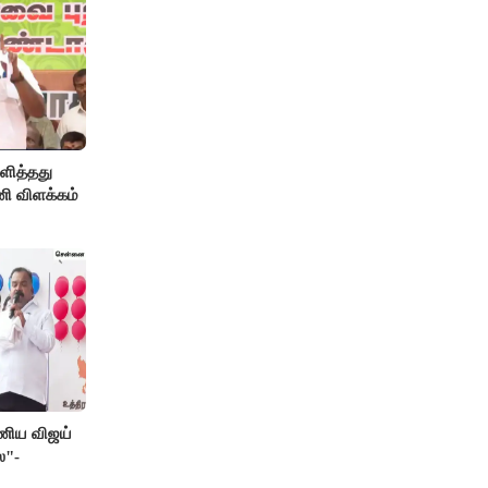
ளித்தது
ணி விளக்கம்
பணிய விஜய்
ை"-