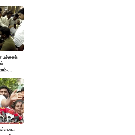
ன பச்சைக்
ல்
ாம்-
 மக்களை