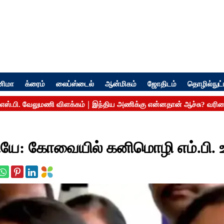
னிமா
க்ரைம்
லைப்ஸ்டைல்
ஆன்மிகம்
ஜோதிடம்
தொழில்நுட்
ியே: கோவையில் கனிமொழி எம்.பி. உ