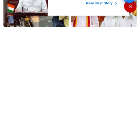
அமைச்சர் நிர்மல்குமார் விளக்கம்
வைரலாகும் வீடியோ..! உயிரைப்
விவசாயிகளை ஏமாற்றி உள்ளது
பணயம் வைத்து, பைக்கை ஓட்டிக்
இந்த அரசு - இ.பி.எஸ்..!
கொண்டே லேப்டாப்பில் வேலை
பார்த்த நபர்..!
பெண்களுக்கு குட் நியூஸ்
தவெக-வினர் ஷாக்..!! அரசு
சொன்ன அமைச்சர்... வீட்டில்
பேருந்தில் ஒளிபரப்பான ‘தக்காளி
தோட்டம் போட ரூ. 10 கோடி
வெற்றிக் கழகம்’..!!
நிதி..!