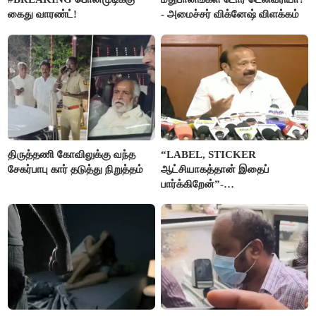
கைது வாரண்ட்!
- அமைச்சர் விக்னேஷ் விளக்கம்
திருத்தணி கோவிலுக்கு வந்த
“LABEL, STICKER
சேகர்பாபு கார் தடுத்து நிறுத்தம்
ஆட்சியாகத்தான் இதைப்
பார்க்கிறேன்”-
எம்.ஆர்.கே.பன்னீர்செல்வம்