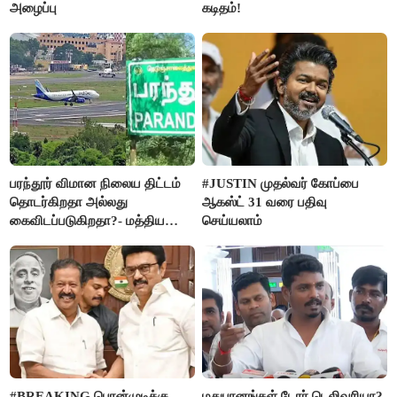
அழைப்பு
கடிதம்!
பரந்தூர் விமான நிலைய திட்டம்
#JUSTIN முதல்வர் கோப்பை
தொடர்கிறதா அல்லது
ஆகஸ்ட் 31 வரை பதிவு
கைவிடப்படுகிறதா?- மத்திய
செய்யலாம்
அரசு விளக்கம்
#BREAKING பொன்முடிக்கு
மதுபானங்கள் டோர் டெலிவரியா?