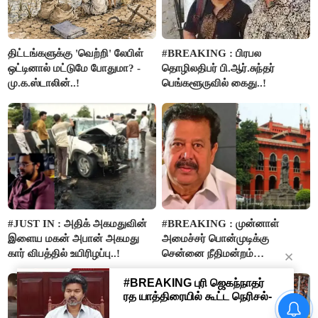
திட்டங்களுக்கு 'வெற்றி' லேபிள்
#BREAKING : பிரபல
ஒட்டினால் மட்டுமே போதுமா? -
தொழிலதிபர் பி.ஆர்.சுந்தர்
மு.க.ஸ்டாலின்..!
பெங்களூருவில் கைது..!
#JUST IN : அதிக் அகமதுவின்
#BREAKING : முன்னாள்
இளைய மகன் அபான் அகமது
அமைச்சர் பொன்முடிக்கு
கார் விபத்தில் உயிரிழப்பு..!
சென்னை நீதிமன்றம்
பிடிவாரண்ட்..!
“நிதி நிலைமை சரியான பிறகு
மற்ற திட்டங்கள் அறிவிக்கப்படும்”-