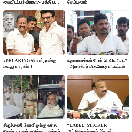
கைவிடப்படுகிறதா?- மத்திய
செய்யலாம்
அரசு விளக்கம்
#BREAKING பொன்முடிக்கு
மதுபானங்கள் டோர் டெலிவரியா?
கைது வாரண்ட்!
- அமைச்சர் விக்னேஷ் விளக்கம்
திருத்தணி கோவிலுக்கு வந்த
“LABEL, STICKER
சேகர்பாபு கார் தடுத்து நிறுத்தம்
ஆட்சியாகத்தான் இதைப்