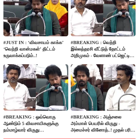
#JUST IN : ‘விவசாயம் காக்க’
#BREAKING : வெற்றி
‘வெற்றி வான்மகள்’ திட்டம்
இல்லத்தரசி வீட்டுத் தோட்டம்
உருவாக்கப்படும்..!
அறிமுகம் - வேளாண் பட்ஜெட்டில்
அறிவிப்பு..!
#BREAKING : ஒவ்வொரு
#BREAKING : அஞ்சலை
ஆண்டும் 5 விவசாயிகளுக்கு
அம்மாள் பெயரில் விருது -
நம்மாழ்வார் விருது
அமைச்சர் வினோத்..! முதல் பரிசு
வழங்கப்படும்..!
ரூ.2.50 லட்சம் வழங்கப்படும்..!