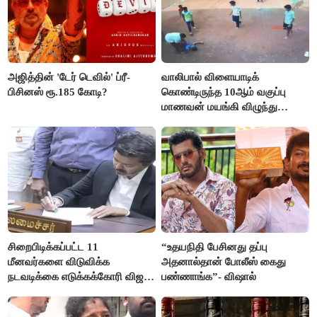
அஜித்தின் 'டேர் டெவில்' ப்ரீ-
வாலிபால் விளையாடிக்
பிசினஸ் ரூ.185 கோடி?
கொண்டிருந்த 10ஆம் வகுப்பு
மாணவன் மயங்கி விழுந்து
உயிரிழப்பு
சிறைபிடிக்கப்பட்ட 11
“உதயநிதி பேசினது தப்பு
மீனவர்களை விடுவிக்க
அதனால்தான் போலீஸ் கைது
நடவடிக்கை எடுக்கக்கோரி விஜய்
பண்ணாங்க”- விஷால்
கடிதம்