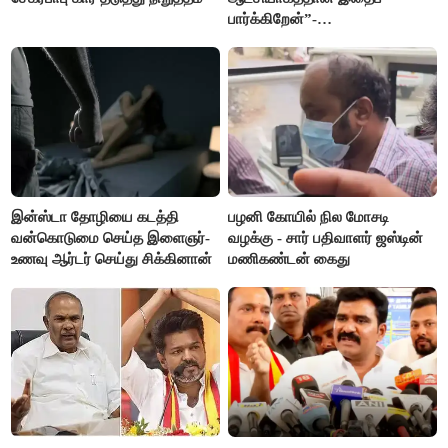
பார்க்கிறேன்”-
எம்.ஆர்.கே.பன்னீர்செல்வம்
இன்ஸ்டா தோழியை கடத்தி
பழனி கோயில் நில மோசடி
வன்கொடுமை செய்த இளைஞர்-
வழக்கு - சார் பதிவாளர் ஜஸ்டின்
உணவு ஆர்டர் செய்து சிக்கினான்
மணிகண்டன் கைது