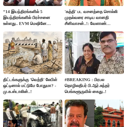
“14 இயந்திரங்களில் 5
'கத்தி' பட வசனத்தை சொல்லி
இயந்திரங்களில் பிரச்சனை
முதல்வரை சாடிய வானதி
உள்ளது.. EVM மெஷினே
சீனிவாசன்..!: வேளாண்
பிரச்சனையா இருக்கு”- என்.ஆர்.
பட்ஜெட்டுக்கு பாஜக கடும்
இளங்கோ
எதிர்ப்பு!
திட்டங்களுக்கு 'வெற்றி' லேபிள்
#BREAKING : பிரபல
ஒட்டினால் மட்டுமே போதுமா? -
தொழிலதிபர் பி.ஆர்.சுந்தர்
மு.க.ஸ்டாலின்..!
பெங்களூருவில் கைது..!