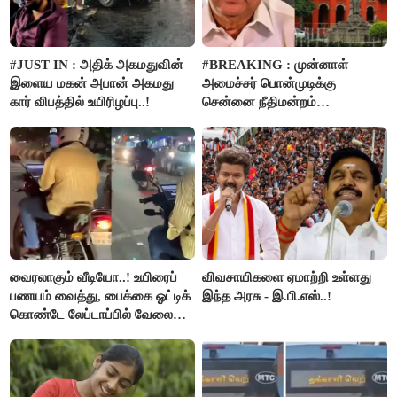
#JUST IN : அதிக் அகமதுவின்
#BREAKING : முன்னாள்
இளைய மகன் அபான் அகமது
அமைச்சர் பொன்முடிக்கு
கார் விபத்தில் உயிரிழப்பு..!
சென்னை நீதிமன்றம்
பிடிவாரண்ட்..!
வைரலாகும் வீடியோ..! உயிரைப்
விவசாயிகளை ஏமாற்றி உள்ளது
பணயம் வைத்து, பைக்கை ஓட்டிக்
இந்த அரசு - இ.பி.எஸ்..!
கொண்டே லேப்டாப்பில் வேலை
பார்த்த நபர்..!