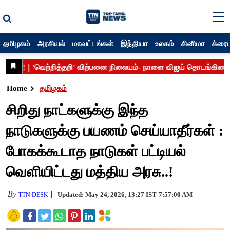
தமிழகம்
அரசியல்
மாவட்டங்கள்
இந்தியா
உலகம்
சினிமா
க்ரைம
Home
தமிழகம்
சிறிது நாட்களுக்கு இந்த
நாடுகளுக்கு பயணம் செய்யாதீர்கள் :
போகக்கூடாத நாடுகள் பட்டியல்
வெளியிட்டது மத்திய அரசு..!
By
Updated: May 24, 2026, 13:27 IST
7:57:00 AM
TTN DESK