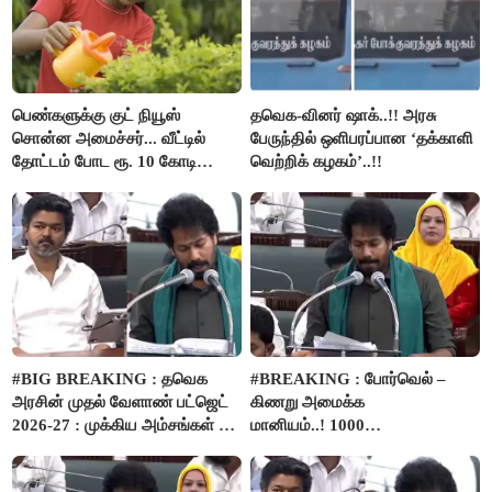
பெண்களுக்கு குட் நியூஸ்
தவெக-வினர் ஷாக்..!! அரசு
சொன்ன அமைச்சர்... வீட்டில்
பேருந்தில் ஒளிபரப்பான ‘தக்காளி
தோட்டம் போட ரூ. 10 கோடி
வெற்றிக் கழகம்’..!!
நிதி..!
#BIG BREAKING : தவெக
#BREAKING : போர்வெல் –
அரசின் முதல் வேளாண் பட்ஜெட்
கிணறு அமைக்க
2026-27 : முக்கிய அம்சங்கள் ஓர்
மானியம்..! 1000
பார்வை..!
விவசாயிகளுக்கு மானியத்தில்
பம்புசெட் வழங்கப்படும்..!