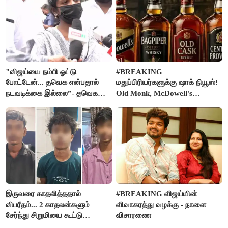
"விஜய்யை நம்பி ஓட்டு
#BREAKING
போட்டேன்... தவெக என்பதால்
மதுப்பிரியர்களுக்கு ஷாக் நியூஸ்!
நடவடிக்கை இல்லை”- தவெக
Old Monk, McDowell's
நிர்வாகியால் பாதிக்கப்பட்ட பெண்
மதுபானங்களை விற்பனை செய்ய
கதறல்
FSSAI தடை
இருவரை காதலித்ததால்
#BREAKING விஜய்யின்
விபரீதம்... 2 காதலன்களும்
விவாகரத்து வழக்கு - நாளை
சேர்ந்து சிறுமியை கூட்டு
விசாரணை
வன்கொடுமை செய்து கொலை