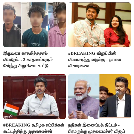
நிர்வாகியால் பாதிக்கப்பட்ட பெண்
மதுபானங்களை விற்பனை செய்ய
கதறல்
FSSAI தடை
இருவரை காதலித்ததால்
#BREAKING விஜய்யின்
விபரீதம்... 2 காதலன்களும்
விவாகரத்து வழக்கு - நாளை
சேர்ந்து சிறுமியை கூட்டு
விசாரணை
வன்கொடுமை செய்து கொலை
செய்த கொடூரம்
#BREAKING தமிழக எம்பிக்கள்
நதிகள் இணைப்புத் திட்டம் -
கூட்டத்திற்கு முதலமைச்சர்
பிரமருக்கு முதலமைச்சர் விஜய்