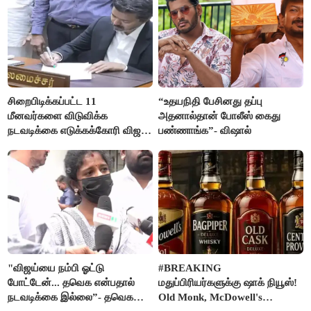
சிறைபிடிக்கப்பட்ட 11
“உதயநிதி பேசினது தப்பு
மீனவர்களை விடுவிக்க
அதனால்தான் போலீஸ் கைது
நடவடிக்கை எடுக்கக்கோரி விஜய்
பண்ணாங்க”- விஷால்
கடிதம்
"விஜய்யை நம்பி ஓட்டு
#BREAKING
போட்டேன்... தவெக என்பதால்
மதுப்பிரியர்களுக்கு ஷாக் நியூஸ்!
நடவடிக்கை இல்லை”- தவெக
Old Monk, McDowell's