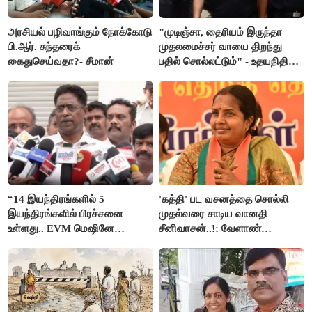
அரசியல் பழிவாங்கும் நோக்கோடு
"முடிஞ்சா, தைரியம் இருந்தா
பி.ஆர். சுந்தரைக்
முதலமைச்சர் வாயை திறந்து
கைதுசெய்வதா?- சீமான்
பதில் சொல்லட்டும்" - உதயநிதி
ஸ்டாலின்
“14 இயந்திரங்களில் 5
'கத்தி' பட வசனத்தை சொல்லி
இயந்திரங்களில் பிரச்சனை
முதல்வரை சாடிய வானதி
உள்ளது.. EVM மெஷினே
சீனிவாசன்..!: வேளாண்
பிரச்சனையா இருக்கு”- என்.ஆர்.
பட்ஜெட்டுக்கு பாஜக கடும்
இளங்கோ
எதிர்ப்பு!