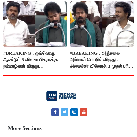
#BREAKING : ஒவ்வொரு
#BREAKING : அஞ்சலை
ஆண்டும் 5 விவசாயிகளுக்கு
அம்மாள் பெயரில் விருது -
நம்மாழ்வார் விருது
அமைச்சர் வினோத்..! முதல் பரிசு
வழங்கப்படும்..!
ரூ.2.50 லட்சம் வழங்கப்படும்..!
More Sections