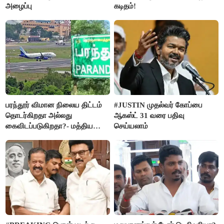
அழைப்பு
கடிதம்!
பரந்தூர் விமான நிலைய திட்டம்
#JUSTIN முதல்வர் கோப்பை
தொடர்கிறதா அல்லது
ஆகஸ்ட் 31 வரை பதிவு
கைவிடப்படுகிறதா?- மத்திய
செய்யலாம்
அரசு விளக்கம்