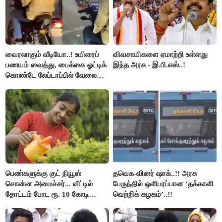
வைரலாகும் வீடியோ..! உயிரைப்
விவசாயிகளை ஏமாற்றி உள்ளது
பணயம் வைத்து, பைக்கை ஓட்டிக்
இந்த அரசு - இ.பி.எஸ்..!
கொண்டே லேப்டாப்பில் வேலை
பார்த்த நபர்..!
பெண்களுக்கு குட் நியூஸ்
தவெக-வினர் ஷாக்..!! அரசு
சொன்ன அமைச்சர்... வீட்டில்
பேருந்தில் ஒளிபரப்பான ‘தக்காளி
தோட்டம் போட ரூ. 10 கோடி
வெற்றிக் கழகம்’..!!
நிதி..!