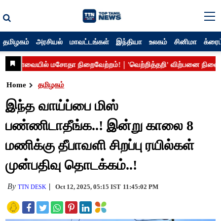
தமிழகம்
அரசியல்
மாவட்டங்கள்
இந்தியா
உலகம்
சினிமா
க்ரைம
Home
தமிழகம்
இந்த வாய்ப்பை மிஸ்
பண்ணிடாதீங்க..! இன்று காலை 8
மணிக்கு தீபாவளி சிறப்பு ரயில்கள்
முன்பதிவு தொடக்கம்..!
By
Oct 12, 2025, 05:15 IST
11:45:02 PM
TTN DESK