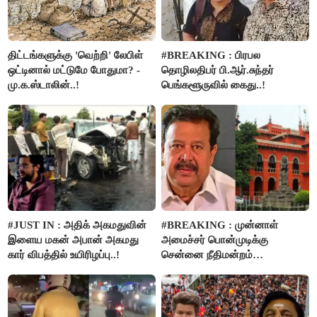
திட்டங்களுக்கு 'வெற்றி' லேபிள்
#BREAKING : பிரபல
ஒட்டினால் மட்டுமே போதுமா? -
தொழிலதிபர் பி.ஆர்.சுந்தர்
மு.க.ஸ்டாலின்..!
பெங்களூருவில் கைது..!
#JUST IN : அதிக் அகமதுவின்
#BREAKING : முன்னாள்
இளைய மகன் அபான் அகமது
அமைச்சர் பொன்முடிக்கு
கார் விபத்தில் உயிரிழப்பு..!
சென்னை நீதிமன்றம்
பிடிவாரண்ட்..!