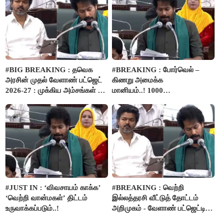
#BIG BREAKING : தவெக
#BREAKING : போர்வெல் –
அரசின் முதல் வேளாண் பட்ஜெட்
கிணறு அமைக்க
2026-27 : முக்கிய அம்சங்கள் ஓர்
மானியம்..! 1000
பார்வை..!
விவசாயிகளுக்கு மானியத்தில்
பம்புசெட் வழங்கப்படும்..!
#JUST IN : ‘விவசாயம் காக்க’
#BREAKING : வெற்றி
‘வெற்றி வான்மகள்’ திட்டம்
இல்லத்தரசி வீட்டுத் தோட்டம்
உருவாக்கப்படும்..!
அறிமுகம் - வேளாண் பட்ஜெட்டில்
அறிவிப்பு..!