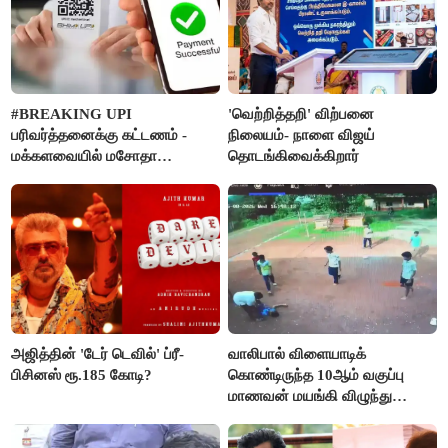
#BREAKING UPI
'வெற்றித்தறி' விற்பனை
பரிவர்த்தனைக்கு கட்டணம் -
நிலையம்- நாளை விஜய்
மக்களவையில் மசோதா
தொடங்கிவைக்கிறார்
நிறைவேற்றம்!
அஜித்தின் 'டேர் டெவில்' ப்ரீ-
வாலிபால் விளையாடிக்
பிசினஸ் ரூ.185 கோடி?
கொண்டிருந்த 10ஆம் வகுப்பு
மாணவன் மயங்கி விழுந்து
உயிரிழப்பு