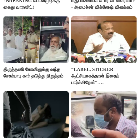
#BREAKING பொன்முடிக்கு
மதுபானங்கள் டோர் டெலிவரியா?
கைது வாரண்ட்!
- அமைச்சர் விக்னேஷ் விளக்கம்
திருத்தணி கோவிலுக்கு வந்த
“LABEL, STICKER
சேகர்பாபு கார் தடுத்து நிறுத்தம்
ஆட்சியாகத்தான் இதைப்
பார்க்கிறேன்”-
எம்.ஆர்.கே.பன்னீர்செல்வம்