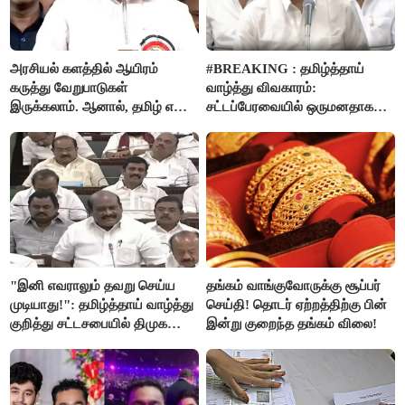
அரசியல் களத்தில் ஆயிரம்
#BREAKING : தமிழ்த்தாய்
கருத்து வேறுபாடுகள்
வாழ்த்து விவகாரம்:
இருக்கலாம். ஆனால், தமிழ் என்று
சட்டப்பேரவையில் ஒருமனதாக
வரும்போது நாம் அனைவரும்
நிறைவேற்றம்
தமிழர்கள் - எடப்பாடி பழனிசாமி..!
"இனி எவராலும் தவறு செய்ய
தங்கம் வாங்குவோருக்கு சூப்பர்
முடியாது!": தமிழ்த்தாய் வாழ்த்து
செய்தி! தொடர் ஏற்றத்திற்கு பின்
குறித்து சட்டசபையில் திமுக
இன்று குறைந்த தங்கம் விலை!
வைத்த அதிரடி கோரிக்கை!