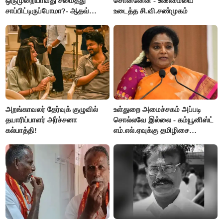
ஒருமுறையாவது சமைத்து
சொன்னேன் - உண்மையை
சாப்பிட்டிருப்போமா?- ஆதவ்
உடைத்த சி.வி.சண்முகம்
அர்ஜூனா
அறங்காவலர் தேர்வுக் குழுவில்
உள்துறை அமைச்சகம் அப்படி
தயாரிப்பாளர் அர்ச்சனா
சொல்லவே இல்லை - கம்யூனிஸ்ட்
கல்பாத்தி!
எம்.எல்.ஏவுக்கு தமிழிசை
கண்டனம்!