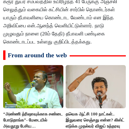
கரூர் துயர சம்பவத்தில் உயிரிழ்ந்த 41 பேருக்கு அஞ்சலி
செலுத்தும் வகையில் கட்சியின் சார்பில் தொண்டர்கள்
யாரும் தீபாவளியை கொண்டாட வேண்டாம் என இந்த
அறிவிப்பை என்.ஆனந்த் வெளியிட்டுள்ளார். நாடு
முழுவதும் நாளை (20ம் தேதி) தீபாவளி பண்டிகை
கொண்டாடப்பட உள்ளது குறிப்பிடத்தக்கது.
From around the web
“அண்ணி த்ரிஷாவுக்காக சண்டை
தவெக ஆட்சி 100 நாட்கள்..
போடுறாங்க”- மேடையில்
இதுவரை செஞ்சது என்ன? லிஸ்ட்
அவதூறு பேசிய
எடுக்க முதல்வர் விஜய் உத்தரவு