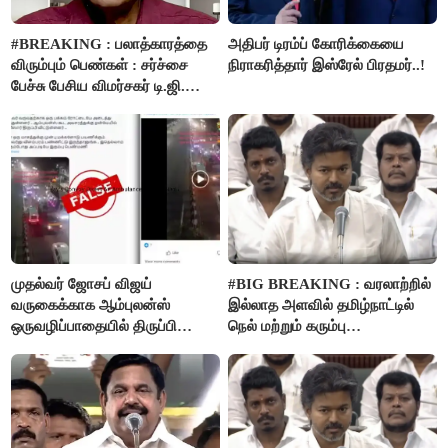
#BREAKING : பலாத்காரத்தை
அதிபர் டிரம்ப் கோரிக்கையை
விரும்பும் பெண்கள் : சர்ச்சை
நிராகரித்தார் இஸ்ரேல் பிரதமர்..!
பேச்சு பேசிய விமர்சகர் டி.ஜி.
மோகன்தாஸ் கைது..!
முதல்வர் ஜோசப் விஜய்
#BIG BREAKING : வரலாற்றில்
வருகைக்காக ஆம்புலன்ஸ்
இல்லாத அளவில் தமிழ்நாட்டில்
ஒருவழிப்பாதையில் திருப்பி
நெல் மற்றும் கரும்பு
விடப்பட்டதா? உண்மை இது
கொள்முதலுக்கான
தான்..!
ஊக்கத்தொகையை உயர்த்த
முடிவு - முதலமைச்சர் விஜய்
அறிவிப்பு..!