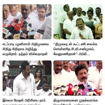
ஆர்.பி.உதயகுமார் மீது புகார்
எடப்பாடி பழனிசாமி அதிமுகவை
“திமுகவுடன் கூட்டணி வைக்க
சிறிது சிறிதாக அழித்து
சொன்னதே சி.வி.சண்முகம்,
வருகிறார்- நத்தம் விஸ்வநாதன்
வேலுமணிதான்”-அக்ரி
கிருஷ்ணமூர்த்தி
இலவச ரேஷன் அரிசியை நாம்
திருமாவளவனை முதல்வராக்க