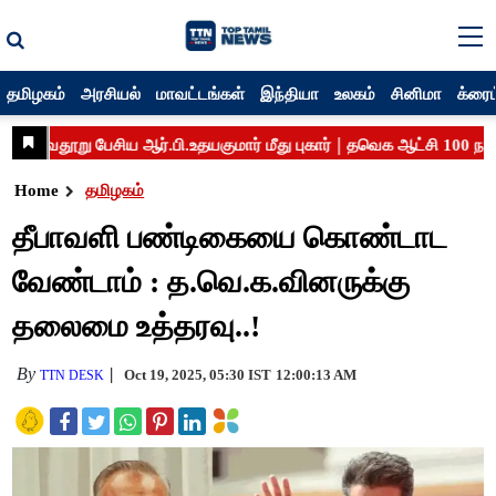
தமிழகம்
அரசியல்
மாவட்டங்கள்
இந்தியா
உலகம்
சினிமா
க்ரைம
Home
தமிழகம்
தீபாவளி பண்டிகையை கொண்டாட
வேண்டாம் : த.வெ.க.வினருக்கு
தலைமை உத்தரவு..!
By
Oct 19, 2025, 05:30 IST
12:00:13 AM
TTN DESK