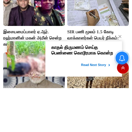
இசையமைப்பாளர் ஏ.ஆர்.
SIR பணி மூலம் 1.5 கோடி
ரஹ்மானின் மகன் அமீன் சென்ற
வாக்காளர்கள் பெயர் நீக்கம்:
கார் விபத்து: ரசிகர்கள் அதிர்ச்சி!
தேர்தல் ஆணைய
நடவடிக்கையால் பரபரப்பு!
மூவர்ண கொடி நம் பெருமை..!:
இந்தியாவிற்கு வரும் எல் நினோ
'ஹர் கர் திரங்கா' இயக்கத்தில்
ஆபத்து! கடுமையான வெப்ப
அனைவரும் பங்கேற்க பிரதமர்
அலை மற்றும் விலைவாசி
மோடி அழைப்பு!
உயர்வுக்கு தயாராகிறதா நாடு?