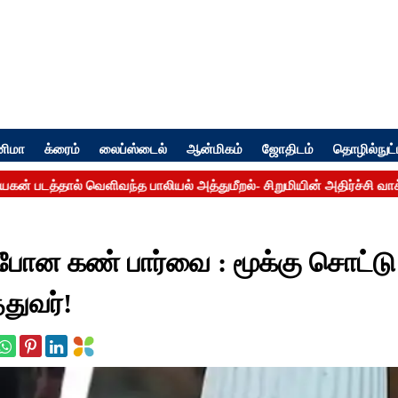
னிமா
க்ரைம்
லைப்ஸ்டைல்
ஆன்மிகம்
ஜோதிடம்
தொழில்நுட்
றிபோன கண் பார்வை : மூக்கு சொட்டு
துவர்!