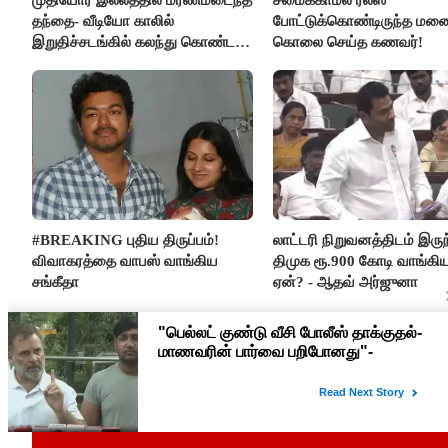
தந்தை- வீடியோ காலில்
போட்டுக்கொண்டிருந்த ம
இறுதிச்சடங்கில் கலந்து கொண்ட
கொலை செய்த கணவர்!
மகள்கள்
#BREAKING புதிய திருப்பம்!
லாட்டரி நிறுவனத்திடம் இருந
விவாகரத்தை வாபஸ் வாங்கிய
திமுக ரூ.900 கோடி வாங்கி
சங்கீதா
ஏன்? - ஆதவ் அர்ஜுனா