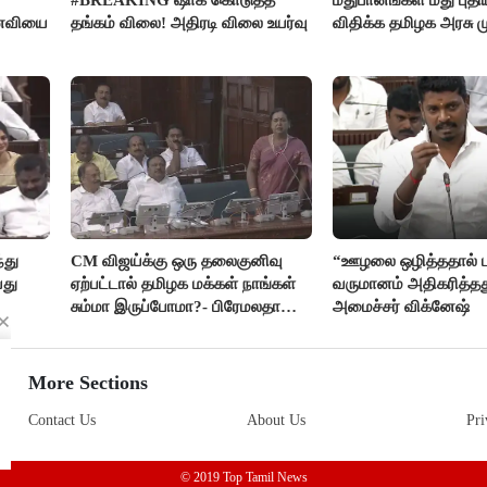
னைவியை
தங்கம் விலை! அதிரடி விலை உயர்வு
விதிக்க தமிழக அரசு மு
்து
CM விஜய்க்கு ஒரு தலைகுனிவு
“ஊழலை ஒழித்ததால் ட
யது
ஏற்பட்டால் தமிழக மக்கள் நாங்கள்
வருமானம் அதிகரித்தத
சும்மா இருப்போமா?- பிரேமலதா
அமைச்சர் விக்னேஷ்
விஜயகாந்த்
More Sections
Contact Us
About Us
Pri
© 2019 Top Tamil News