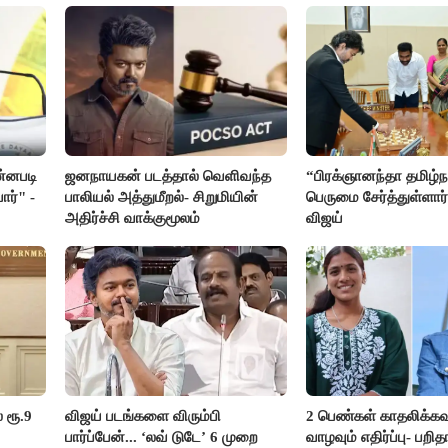
ன்னபடி
ஜனநாயகன் படத்தால் வெளிவந்த
“பிரக்ஞானந்தா தமிழ்நா
ார்" -
பாலியல் அத்துமீறல்- சிறுமியின்
பெருமை சேர்த்துள்ளார்
அதிர்ச்சி வாக்குமூலம்
விஜய்
 ரூ.9
விஜய் படங்களை விரும்பி
2 பெண்கள் காதலிக்கவ
பார்ப்பேன்... ‘லவ் டுடே’ 6 முறை
வாழவும் எதிர்ப்பு- பற