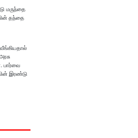
டு மருந்தை
யின் தந்தை
ீங்கியதால்
அரசு
. பார்வை
யின் இரண்டு