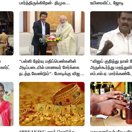
பார்த்திருக்கிறேன்- திமுக
உயிரைவிட்ட ஜோடி
எம்.எல்.ஏ.நெகிழ்ச்சி
்
“பள்ளி தேர்வு மதிப்பெண்களின்
“விஜய் குறித்து நான்
ோர்ட்
அடிப்படையில் மாணவர் சேர்க்கை
அருள்கூர்ந்து மறந்துவி
நடத்த வேண்டும்”- மோடிக்கு விஜய்
எம்.எல்.ஏ. மார்க்கண்ட
கடிதம்
#BREAKING ஷாக் கொடுத்த
மதுபானங்கள் மீது புத