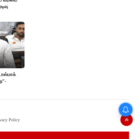
டிவு
ாஸ்மாக்
ு”-
vacy Policy