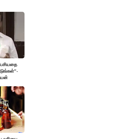
 பேசியதை
டுங்கள்”-
ேயன்
ிய வரியை