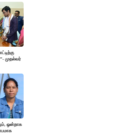
ட்டிற்கு
”- முதல்வர்
ும், ஒன்றாக
ிதாபமாக