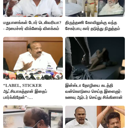
மதுபானங்கள் டோர் டெலிவரியா?
திருத்தணி கோவிலுக்கு வந்த
- அமைச்சர் விக்னேஷ் விளக்கம்
சேகர்பாபு கார் தடுத்து நிறுத்தம்
“LABEL, STICKER
இன்ஸ்டா தோழியை கடத்தி
ஆட்சியாகத்தான் இதைப்
வன்கொடுமை செய்த இளைஞர்-
பார்க்கிறேன்”-
உணவு ஆர்டர் செய்து சிக்கினான்
எம்.ஆர்.கே.பன்னீர்செல்வம்