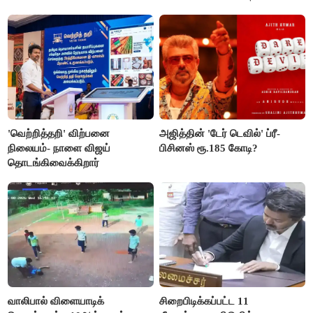
நிறைவேற்றம்!
'வெற்றித்தறி' விற்பனை
அஜித்தின் 'டேர் டெவில்' ப்ரீ-
நிலையம்- நாளை விஜய்
பிசினஸ் ரூ.185 கோடி?
தொடங்கிவைக்கிறார்
வாலிபால் விளையாடிக்
சிறைபிடிக்கப்பட்ட 11