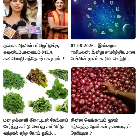
தவெக அரசின் பட்ஜெட்டுக்கு
07-08-2026 - இன்றைய
கவுண்டம்பாளையம் MLA
ராசிபலன்: இன்று சாமர்த்தியமான
கனிமொழி சந்தோஷ் புகழாரம்..!!
பேச்சின் மூலம் காரிய வெற்றி
உண்டாகும். அடுத்தவரை நம்பி
பொறுப்புகளை ஒப்படைப்பதில்
கவனம் தேவை..!
மன தக்காளி கீரையுடன் தேங்காய்
சின்ன வெங்காயம் மூலம்
சேர்த்து கூட்டு செய்து சாப்பிட்டு
எந்தெந்த நோய்கள் குணமாகும்
வந்தால் எந்த நோய் ஓடும்
தெரியுமா ?