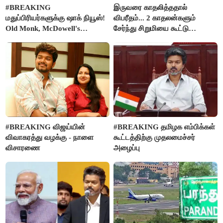
#BREAKING
இருவரை காதலித்ததால்
மதுப்பிரியர்களுக்கு ஷாக் நியூஸ்!
விபரீதம்... 2 காதலன்களும்
Old Monk, McDowell's
சேர்ந்து சிறுமியை கூட்டு
மதுபானங்களை விற்பனை செய்ய
வன்கொடுமை செய்து கொலை
FSSAI தடை
செய்த கொடூரம்
#BREAKING விஜய்யின்
#BREAKING தமிழக எம்பிக்கள்
விவாகரத்து வழக்கு - நாளை
கூட்டத்திற்கு முதலமைச்சர்
விசாரணை
அழைப்பு