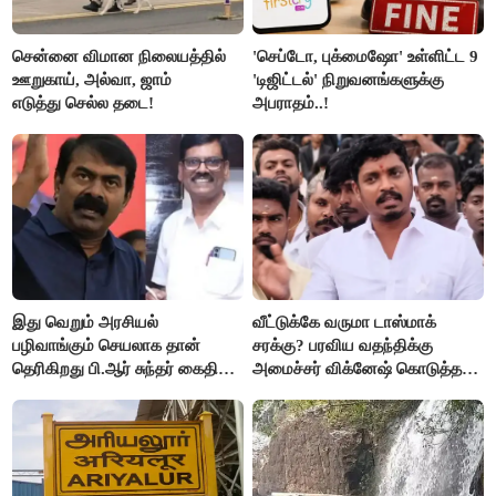
சென்னை விமான நிலையத்தில்
'செப்டோ, புக்மைஷோ' உள்ளிட்ட 9
ஊறுகாய், அல்வா, ஜாம்
'டிஜிட்டல்' நிறுவனங்களுக்கு
எடுத்து செல்ல தடை!
அபராதம்..!
இது வெறும் அரசியல்
வீட்டுக்கே வருமா டாஸ்மாக்
பழிவாங்கும் செயலாக தான்
சரக்கு? பரவிய வதந்திக்கு
தெரிகிறது பி.ஆர் சுந்தர் கைதிற்கு
அமைச்சர் விக்னேஷ் கொடுத்த
சீமான் கடும் கண்டனம்..!
விளக்கம்!