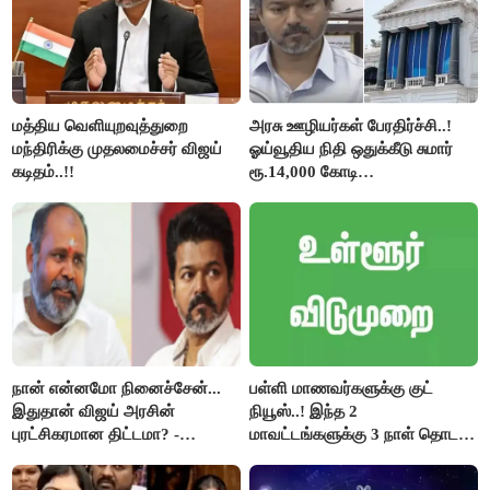
மத்திய வெளியுறவுத்துறை
அரசு ஊழியர்கள் பேரதிர்ச்சி..!
மந்திரிக்கு முதலமைச்சர் விஜய்
ஓய்வூதிய நிதி ஒதுக்கீடு சுமார்
கடிதம்..!!
ரூ.14,000 கோடி
குறைக்கப்பட்டுள்ளது..!
நான் என்னமோ நினைச்சேன்...
பள்ளி மாணவர்களுக்கு குட்
இதுதான் விஜய் அரசின்
நியூஸ்..! இந்த 2
புரட்சிகரமான திட்டமா? -
மாவட்டங்களுக்கு 3 நாள் தொடர்
ஆர்.பி.உதயகுமார்..!
விடுமுறை..!