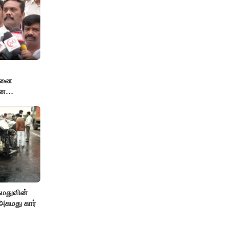
்சனை
னே
 என்.ஆர்.
கமதுவின்
கமது கார்