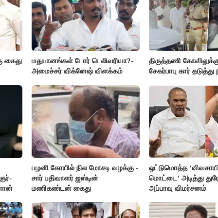
ு கைது
மதுபானங்கள் டோர் டெலிவரியா?-
திருத்தணி கோவிலுக்க
அமைச்சர் விக்னேஷ் விளக்கம்
சேகர்பாபு கார் தடுத்து 
பழனி கோயில் நில மோசடி வழக்கு -
ஒட்டுமொத்த ‘விவசாயி
ர்-
சார் பதிவாளர் ஜஸ்டின்
மொட்டை’ அடித்து துர
னான்
மணிகண்டன் கைது
அப்பாவு விமர்சனம்