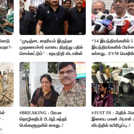
்கோடு
"முடிஞ்சா, தைரியம் இருந்தா
“14 இயந்திரங்களில் 5
்வதா?-
முதலமைச்சர் வாயை திறந்து பதில்
இயந்திரங்களில் பிரச
சொல்லட்டும்" - உதயநிதி ஸ்டாலின்
உள்ளது.. EVM மெஷி
பிரச்சனையா இருக்கு”-
இளங்கோ
ிள்
#BREAKING : பிரபல
#JUST IN : அதிக் அ
 -
தொழிலதிபர் பி.ஆர்.சுந்தர்
இளைய மகன் அபான் அ
பெங்களூருவில் கைது..!
விபத்தில் உயிரிழப்பு..!