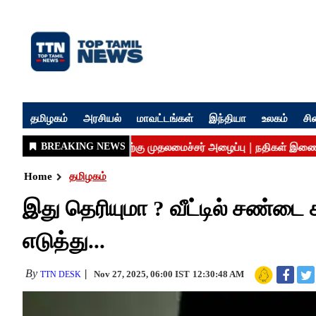
தமிழகம்
அரசியல்
மாவட்டங்கள்
இந்தியா
உலகம்
சி
Home
தமிழகம்
இது தெரியுமா ? வீட்டில் சண்டை 
எடுத்து...
By
Nov 27, 2025, 06:00 IST
12:30:48 AM
TTN DESK