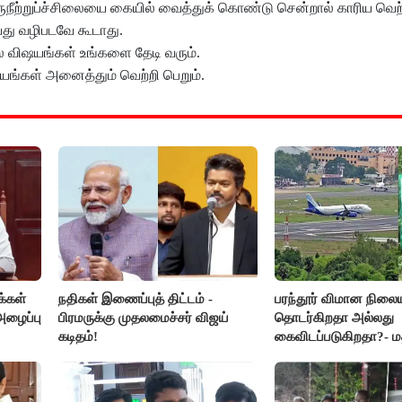
ுநீற்றுப்ச்சிலையை கையில் வைத்துக் கொண்டு சென்றால் காரிய வெற்
்து வழிபடவே கூடாது.
்ல விஷயங்கள் உங்களை தேடி வரும்.
யங்கள் அனைத்தும் வெற்றி பெறும்.
்கள்
நதிகள் இணைப்புத் திட்டம் -
பரந்தூர் விமான நிலைய
அழைப்பு
பிரமருக்கு முதலமைச்சர் விஜய்
தொடர்கிறதா அல்லது
கடிதம்!
கைவிடப்படுகிறதா?- ம
விளக்கம்