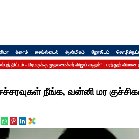
னிமா
க்ரைம்
லைப்ஸ்டைல்
ஆன்மிகம்
ஜோதிடம்
தொழில்நுட்
சச்சரவுகள் நீங்க, வன்னி மர குச்ச