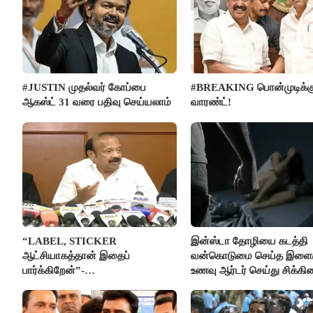
#JUSTIN முதல்வர் கோப்பை
#BREAKING பொன்முடிக்க
ஆகஸ்ட் 31 வரை பதிவு செய்யலாம்
வாரண்ட்!
“LABEL, STICKER
இன்ஸ்டா தோழியை கடத்தி
ஆட்சியாகத்தான் இதைப்
வன்கொடுமை செய்த இளைஞ
பார்க்கிறேன்”-
உணவு ஆர்டர் செய்து சிக்கி
எம்.ஆர்.கே.பன்னீர்செல்வம்