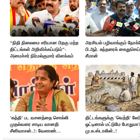
“நிதி நிலைமை சரியான பிறகு மற்ற
அரசியல் பழிவாங்கும் நோக
திட்டங்கள் அறிவிக்கப்படும்”-
பி.ஆர். சுந்தரைக் கைதுசெய
அமைச்சர் நிர்மல்குமார் விளக்கம்
சீமான்
'கத்தி' பட வசனத்தை சொல்லி
திட்டங்களுக்கு 'வெற்றி' லேப
முதல்வரை சாடிய வானதி
ஒட்டினால் மட்டுமே போதுமா?
சீனிவாசன்..!: வேளாண்
மு.க.ஸ்டாலின்..!
பட்ஜெட்டுக்கு பாஜக கடும் எதிர்ப்பு!