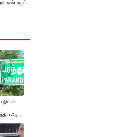
றி உண்டாகும்.
 திட்டம்
த்திய அரசு