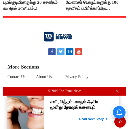
பழங்குடியினருக்கு 20 சதவீதம்
வேளாண் பொருட்களுக்கு 100
கூடுதல் மானியம்..!
சதவீதம் பயிர்க்காப்பீடு
வழங்கபடும் - அமைச்சர்
வினோத்..!
More Sections
Contact Us
About Us
Privacy Policy
© 2019 Top Tamil News
“நிதி நிலைமை சரியான பிறகு
மற்ற திட்டங்கள் அறிவிக்கப்படும்”-
அமைச்சர் நிர்மல்குமார் விளக்கம்