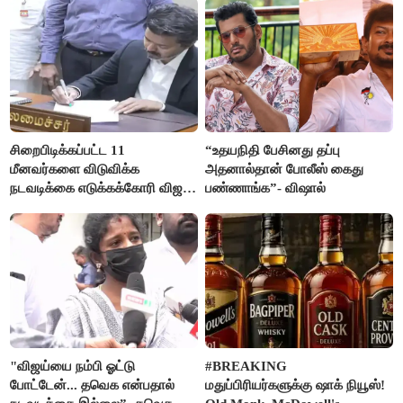
சிறைபிடிக்கப்பட்ட 11
“உதயநிதி பேசினது தப்பு
மீனவர்களை விடுவிக்க
அதனால்தான் போலீஸ் கைது
நடவடிக்கை எடுக்கக்கோரி விஜய்
பண்ணாங்க”- விஷால்
கடிதம்
"விஜய்யை நம்பி ஓட்டு
#BREAKING
போட்டேன்... தவெக என்பதால்
மதுப்பிரியர்களுக்கு ஷாக் நியூஸ்!