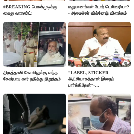
#BREAKING பொன்முடிக்கு
மதுபானங்கள் டோர் டெலிவரியா?
கைது வாரண்ட்!
- அமைச்சர் விக்னேஷ் விளக்கம்
திருத்தணி கோவிலுக்கு வந்த
“LABEL, STICKER
சேகர்பாபு கார் தடுத்து நிறுத்தம்
ஆட்சியாகத்தான் இதைப்
பார்க்கிறேன்”-
எம்.ஆர்.கே.பன்னீர்செல்வம்