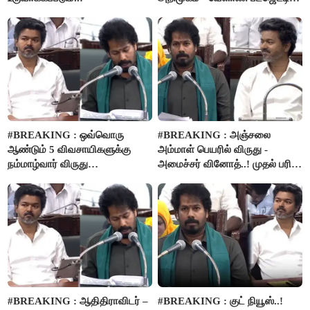
அறிவிப்பு..!
#BREAKING : ஒவ்வொரு
#BREAKING : அஞ்சலை
ஆண்டும் 5 விவசாயிகளுக்கு
அம்மாள் பெயரில் விருது -
நம்மாழ்வார் விருது
அமைச்சர் வினோத்..! முதல் பரிசு
வழங்கப்படும்..!
ரூ.2.50 லட்சம் வழங்கப்படும்..!
#BREAKING : ஆதிதிராவிடர் –
#BREAKING : குட் நியூஸ்..!