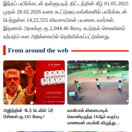
இந்தப் பயிர்க்கடன் தள்ளுபடித் திட்டத்தின் கீழ் 01.05.2025
முதல் 28.02.2026 வரை கூட்டுறவு வங்கிகளில் பயிர்க்கடன்
பெற்றுள்ள 14,22,555 விவசாயிகள் பயனடைவார்கள்.
இதனால் அரசுக்கு ரூ.2,044.46 கோடி கூடுதல் செலவினம்
ஏற்படும் என அறிக்கையில் தெரிவிக்கப்பட்டுள்ளது.
From around the web
அஜித்தின் 'டேர் டெவில்' ப்ரீ-
வாலிபால் விளையாடிக்
பிசினஸ் ரூ.185 கோடி?
கொண்டிருந்த 10ஆம் வகுப்பு
மாணவன் மயங்கி விழுந்து
உயிரிழப்பு