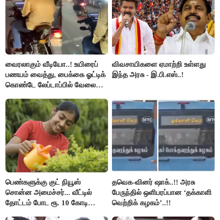
வைரலாகும் வீடியோ..! உயிரைப்
விவசாயிகளை ஏமாற்றி உள்ளது
பணயம் வைத்து, பைக்கை ஓட்டிக்
இந்த அரசு - இ.பி.எஸ்..!
கொண்டே லேப்டாப்பில் வேலை
பார்த்த நபர்..!
பெண்களுக்கு குட் நியூஸ்
தவெக-வினர் ஷாக்..!! அரசு
சொன்ன அமைச்சர்... வீட்டில்
பேருந்தில் ஒளிபரப்பான ‘தக்காளி
தோட்டம் போட ரூ. 10 கோடி
வெற்றிக் கழகம்’..!!
நிதி..!