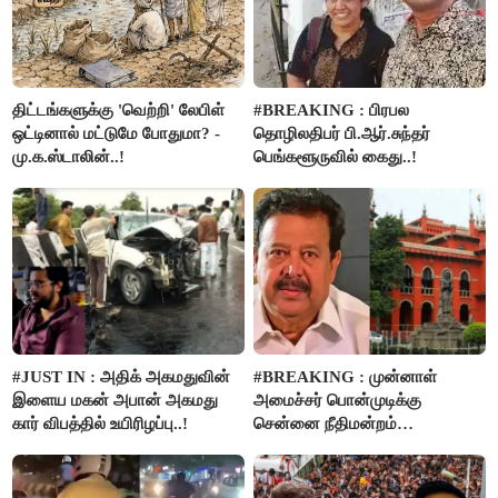
திட்டங்களுக்கு 'வெற்றி' லேபிள்
#BREAKING : பிரபல
ஒட்டினால் மட்டுமே போதுமா? -
தொழிலதிபர் பி.ஆர்.சுந்தர்
மு.க.ஸ்டாலின்..!
பெங்களூருவில் கைது..!
#JUST IN : அதிக் அகமதுவின்
#BREAKING : முன்னாள்
இளைய மகன் அபான் அகமது
அமைச்சர் பொன்முடிக்கு
கார் விபத்தில் உயிரிழப்பு..!
சென்னை நீதிமன்றம்
பிடிவாரண்ட்..!