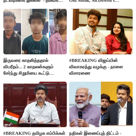
நடவடிக்கை இல்லை”- தவெக
Old Monk, McDowell's
நிர்வாகியால் பாதிக்கப்பட்ட பெண்
மதுபானங்களை விற்பனை செய்ய
கதறல்
FSSAI தடை
இருவரை காதலித்ததால்
#BREAKING விஜய்யின்
விபரீதம்... 2 காதலன்களும்
விவாகரத்து வழக்கு - நாளை
சேர்ந்து சிறுமியை கூட்டு
விசாரணை
வன்கொடுமை செய்து கொலை
செய்த கொடூரம்
#BREAKING தமிழக எம்பிக்கள்
நதிகள் இணைப்புத் திட்டம் -