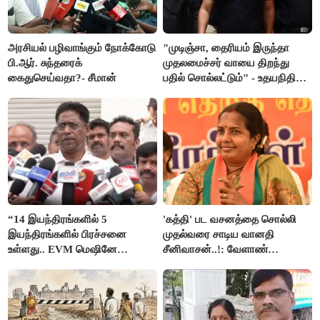
அரசியல் பழிவாங்கும் நோக்கோடு
"முடிஞ்சா, தைரியம் இருந்தா
பி.ஆர். சுந்தரைக்
முதலமைச்சர் வாயை திறந்து
கைதுசெய்வதா?- சீமான்
பதில் சொல்லட்டும்" - உதயநிதி
ஸ்டாலின்
“14 இயந்திரங்களில் 5
'கத்தி' பட வசனத்தை சொல்லி
இயந்திரங்களில் பிரச்சனை
முதல்வரை சாடிய வானதி
உள்ளது.. EVM மெஷினே
சீனிவாசன்..!: வேளாண்
பிரச்சனையா இருக்கு”- என்.ஆர்.
பட்ஜெட்டுக்கு பாஜக கடும்
இளங்கோ
எதிர்ப்பு!