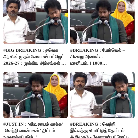
#BIG BREAKING : தவெக
#BREAKING : போர்வெல் –
அரசின் முதல் வேளாண் பட்ஜெட்
கிணறு அமைக்க
2026-27 : முக்கிய அம்சங்கள் ஓர்
மானியம்..! 1000
பார்வை..!
விவசாயிகளுக்கு மானியத்தில்
பம்புசெட் வழங்கப்படும்..!
#JUST IN : ‘விவசாயம் காக்க’
#BREAKING : வெற்றி
‘வெற்றி வான்மகள்’ திட்டம்
இல்லத்தரசி வீட்டுத் தோட்டம்
உருவாக்கப்படும்..!
அறிமுகம் - வேளாண் பட்ஜெட்டில்