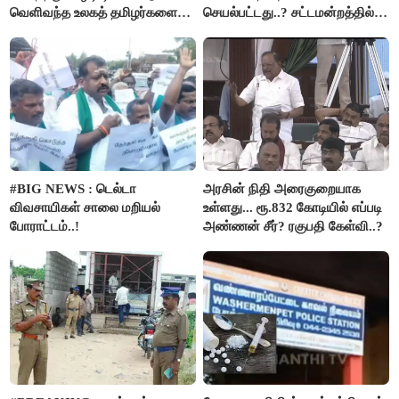
வெளிவந்த உலகத் தமிழர்களை
செயல்பட்டது..? சட்டமன்றத்தில்
மெய்சிலிர்க்க வைக்கும் உண்மை!
நடந்த காரசார விவாதம்..!
#BIG NEWS : டெல்டா
அரசின் நிதி அரைகுறையாக
விவசாயிகள் சாலை மறியல்
உள்ளது... ரூ.832 கோடியில் எப்படி
போராட்டம்..!
அண்ணன் சீர்? ரகுபதி கேள்வி..?