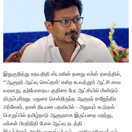
இதுகுறித்து உதயநிதி ஸ்டாலின் தனது எக்ஸ் தளத்தில்,
“'ஆளுநர் ஆய்வு செய்தார்' என்ற கூவத்தூர் ஆட்சி கால
வரலாறு, தற்போதைய குதிரை பேர ஆட்சியில் மீண்டும்
திரும்புகிறது. மதுரை சென்றிருந்த ஆளுநர் ராஜேந்திர
அர்லேகர், தான் நியமன பதவியில் - அதுவும் கூடுதல்
பொறுப்பில் தமிழ்நாடு ஆளுநராக இருப்பதை மறந்து,
மக்கள் பிரதிநிதி போல ஆய்வு நடத்தி
இருக்கிறார்.அரசியலமைப்புக்கும் - மாநில உரிமைக்கும்