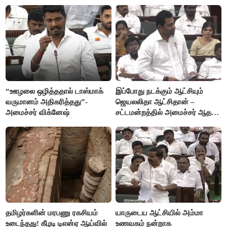
விஜயகாந்த்
“ஊழலை ஒழித்ததால் டாஸ்மாக்
இப்போது நடக்கும் ஆட்சியும்
வருமானம் அதிகரித்தது”-
ஜெயலலிதா ஆட்சிதான் –
அமைச்சர் விக்னேஷ்
சட்டமன்றத்தில் அமைச்சர் ஆதவ்
அர்ஜுனா அதிரடி பேச்சு!
தமிழர்களின் மரபணு ரகசியம்
யாருடைய ஆட்சியில் அம்மா
உடைந்தது! கீழடி டிஎன்ஏ ஆய்வில்
உணவகம் நன்றாக