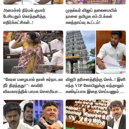
அமைச்சர் நிர்மல் குமார்
முதல்வர் விஜய் தலைமையில்
பேசியதும் கொந்தளித்த
நாளை தமிழக எம்.பி.க்கள்
எதிர்க்கட்சிகள்..!
கலந்தாய்வு கூட்டம்!
"கேரள மழையால் தான் கர்நாடகா
விஐபி தரிசனத்திற்கு செக்..! இனி
நீர் திறந்தது!": காவிரி
எந்த VIP கோயிலுக்கு வந்தாலும்
விவகாரத்தில் பாமக சௌமியா
கண்டிப்பாக இதை செய்யணும் -
அன்புமணி சாடல்!
அமைச்சர் ரமேஷ்..!