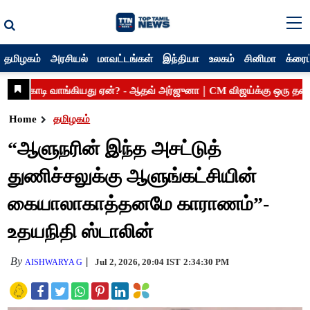
தமிழகம்
அரசியல்
மாவட்டங்கள்
இந்தியா
உலகம்
சினிமா
க்ரைம
Home
தமிழகம்
“ஆளுநரின் இந்த அசட்டுத்
துணிச்சலுக்கு ஆளுங்கட்சியின்
கையாலாகாத்தனமே காராணம்”-
உதயநிதி ஸ்டாலின்
By
Jul 2, 2026, 20:04 IST
2:34:30 PM
AISHWARYA G