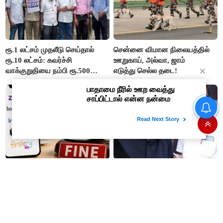
ரூ.1 லட்சம் முதலீடு செய்தால்
சென்னை விமான நிலையத்தில்
ரூ.10 லட்சம்: கவர்ச்சி
ஊறுகாய், அல்வா, ஜாம்
வாக்குறுதியை நம்பி ரூ.500
எடுத்து செல்ல தடை!
கோடியை இழந்த திருப்பூர்
மக்கள்!
தமிழர்களின் மரபணு ரகசியம்
உடைந்தது! கீழடி டிஎன்ஏ ஆய்வில்
வெளிவந்த உலகத் தமிழர்களை
மெய்சிலிர்க்க வைக்கும் உண்மை!
'செப்டோ, புக்மைஷோ' உள்ளிட்ட 9
இது வெறும் அரசியல்
'டிஜிட்டல்' நிறுவனங்களுக்கு
பழிவாங்கும் செயலாக தான்
அபராதம்..!
தெரிகிறது பி.ஆர் சுந்தர் கைதிற்கு
சீமான் கடும் கண்டனம்..!