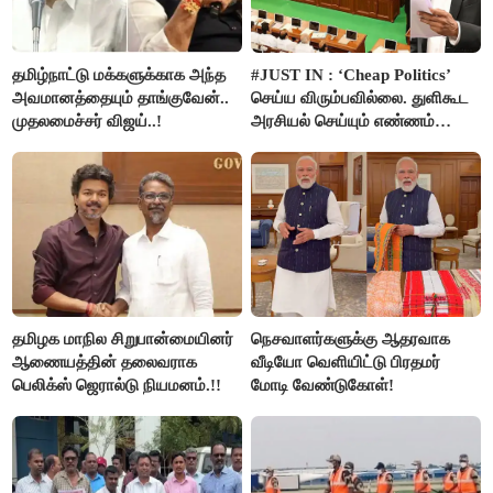
தமிழ்நாட்டு மக்களுக்காக அந்த
#JUST IN : ‘Cheap Politics’
அவமானத்தையும் தாங்குவேன்..
செய்ய விரும்பவில்லை. துளிகூட
முதலமைச்சர் விஜய்..!
அரசியல் செய்யும் எண்ணம்
இல்லை - உதயநிதிக்கு முதல்வர்
விஜய் பதில்!
தமிழக மாநில சிறுபான்மையினர்
நெசவாளர்களுக்கு ஆதரவாக
ஆணையத்தின் தலைவராக
வீடியோ வெளியிட்டு பிரதமர்
பெலிக்ஸ் ஜெரால்டு நியமனம்.!!
மோடி வேண்டுகோள்!