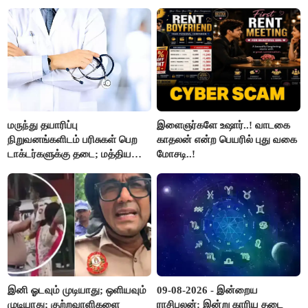
மருந்து தயாரிப்பு
இளைஞர்களே உஷார்..! வாடகை
நிறுவனங்களிடம் பரிசுகள் பெற
காதலன் என்ற பெயரில் புது வகை
டாக்டர்களுக்கு தடை; மத்திய
மோசடி..!
அரசு உத்தரவு..!
இனி ஓடவும் முடியாது; ஒளியவும்
09-08-2026 - இன்றைய
முடியாது; குற்றவாளிகளை
ராசிபலன்: இன்று காரிய தடை