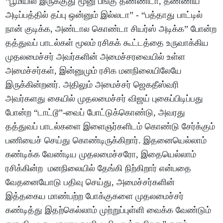
“பூமியில் இருக்குது மூனு பங்கு தண்ணிடா, தண்ணிய
அடிப்பத்தில் தப்பு ஒன்னும் இல்லடா” - “பத்தாது பாட்டில்
நான் குடிக்க, அண்டால கொண்டா சியர்ஸ் அடிக்க” போன்ற
தத்துவப் பாடல்கள் மூலம் ரசிகக் கூட்டத்தை உருவாக்கிய
முதலமைச்சர் அவர்களின் அமைச்சரவையில் உள்ள
அமைச்சர்கள், இன்னுமும் ரசிக மனநிலையிலேயே
இருக்கின்றனர். அதிலும் அமைச்சர் ஜெகதீஸ்வரி
அவர்களது கையில் முதலமைச்சர் விஜய் புகைப்பிடிப்பது
போன்ற “டாட்டூ”-வைப் போட்டுக்கொண்டு, அவரது
தத்துவப் பாடல்களை இளைஞர்களிடம் கொண்டு சேர்க்கும்
பணியைச் செய்து கொண்டிருக்கிறார். இதனையெல்லாம்
கண்டிக்க வேண்டிய முதலமைச்சரோ, இதையெல்லாம்
ரசிக்கின்ற மனநிலையில் தேங்கி நிற்கிறார் என்பதை
வேதனையோடு பதிவு செய்து, அமைச்சர்களின்
இத்தகைய மாண்பற்ற போக்குகளை முதலமைச்சர்
கண்டித்து இதற்கெல்லாம் முற்றுப்புள்ளி வைக்க வேண்டும்