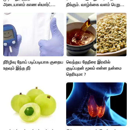
அடையாளம் காண ஸ்மார்ட்
நீங்கும். வாழ்க்கை வளம் பெறும்.
கண்ணாடிகளை பயன்படுத்த
எதிரில் இருப்பவர்களை
போலீசார் முடிவு..!
எடைபோடுவது நல்லது..!
நீரிழிவு நோய் படிப்படியாக குறைய
வெந்தய தேநீரை இரவில்
உதவும் இந்த நீர்
குடிப்பதன் மூலம் என்ன நன்மை
தெரியுமா ?