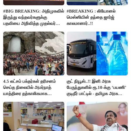
#BIG BREAKING: அதிமுகவில்
#BREAKING : லியோனல்
இருந்து வந்தவர்களுக்கு
மெஸ்ஸியின் தந்தை ஜார்ஜ்
பதவியை அறிவித்த முதல்வர்
காலமானார்..!!
விஜய்..!!
4.5 லட்சம் பக்தர்கள் தரிசனம்
குட் நியூஸ்..!! இனி அரசு
செய்த நிலையில் அமர்நாத்
பேருந்துகளில் ரூ.10-க்கு ‘பயணி’
யாத்திரை தற்காலிகமாக
குடிநீர் பாட்டில் - தமிழக அரசு
நிறுத்தம்..!!
அறிவிப்பு..!!