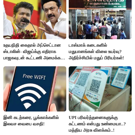
உதயநிதி கைதால் அப்செட்டான
டாஸ்மாக் கடைகளில்
ஸ்டாலின்- விஜய்க்கு எதிராக
மதுபானங்கள் விலை உயர்வு?
பாஜகவுடன் கூட்டணி அமைக்க
அதிர்ச்சியில் மதுப் பிரியர்கள்!
திட்டம்
இனி கடற்கரை, பூங்காக்களில்
UPI பரிவர்த்தனைகளுக்கு
இலவச வைபை வசதி!
கட்டணம் என்பது உண்மையா..?
மத்திய அரசு விளக்கம்..!