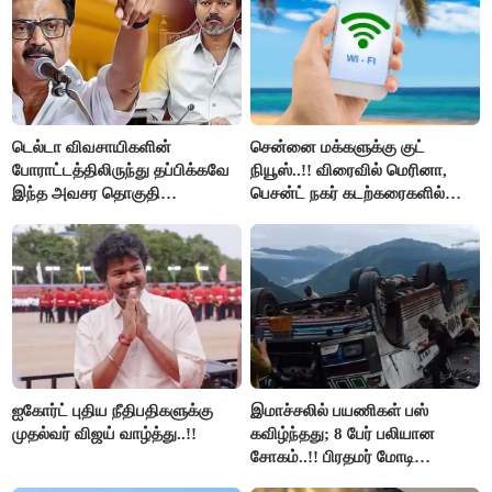
டெல்டா விவசாயிகளின்
சென்னை மக்களுக்கு குட்
போராட்டத்திலிருந்து தப்பிக்கவே
நியூஸ்..!! விரைவில் மெரினா,
இந்த அவசர தொகுதி
பெசன்ட் நகர் கடற்கரைகளில்
மறுவரையறை நாடகத்தை
இலவச Wi-Fi வசதி..!!
அரங்கேற்றுகிறார் முதலமைச்சர் -
திமுக ஐடி விங்..!!
ஐகோர்ட் புதிய நீதிபதிகளுக்கு
இமாச்சலில் பயணிகள் பஸ்
முதல்வர் விஜய் வாழ்த்து..!!
கவிழ்ந்தது; 8 பேர் பலியான
சோகம்..!! பிரதமர் மோடி
இரங்கல்..!!