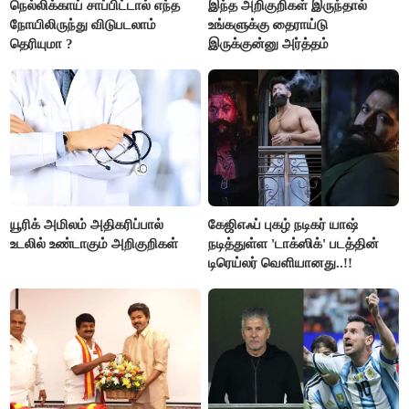
நெல்லிக்காய் சாப்பிட்டால் எந்த
இந்த அறிகுறிகள் இருந்தால்
நோயிலிருந்து விடுபடலாம்
உங்களுக்கு தைராய்டு
தெரியுமா ?
இருக்குன்னு அர்த்தம்
யூரிக் அமிலம் அதிகரிப்பால்
கேஜிஎஃப் புகழ் நடிகர் யாஷ்
உடலில் உண்டாகும் அறிகுறிகள்
நடித்துள்ள 'டாக்‌ஸிக்' படத்தின்
டிரெய்லர் வெளியானது..!!