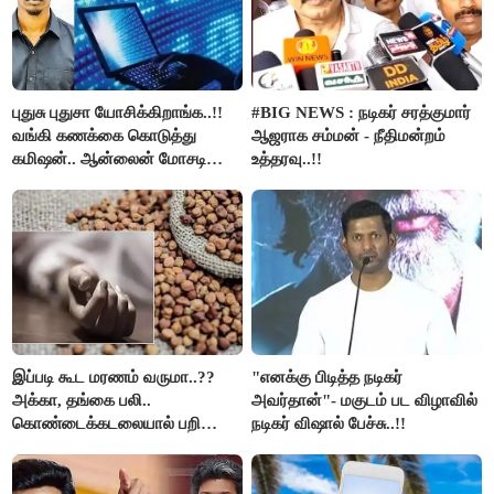
புதுசு புதுசா யோசிக்கிறாங்க..!!
#BIG NEWS : நடிகர் சரத்குமார்
வங்கி கணக்கை கொடுத்து
ஆஜராக சம்மன் - நீதிமன்றம்
கமிஷன்.. ஆன்லைன் மோசடி
உத்தரவு..!!
கும்பலுக்கு உதவிய வாலிபர்
கைது..!!
இப்படி கூட மரணம் வருமா..??
"எனக்கு பிடித்த நடிகர்
அக்கா, தங்கை பலி..
அவர்தான்"- மகுடம் பட விழாவில்
கொண்டைக்கடலையால் பறிபோன
நடிகர் விஷால் பேச்சு..!!
உயிர்கள்..!!