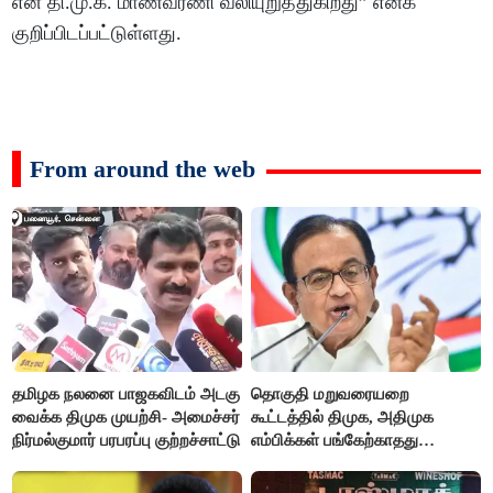
என தி.மு.க. மாணவரணி வலியுறுத்துகிறது” எனக்
குறிப்பிடப்பட்டுள்ளது.
From around the web
தமிழக நலனை பாஜகவிடம் அடகு
தொகுதி மறுவரையறை
வைக்க திமுக முயற்சி- அமைச்சர்
கூட்டத்தில் திமுக, அதிமுக
நிர்மல்குமார் பரபரப்பு குற்றச்சாட்டு
எம்பிக்கள் பங்கேற்காதது
வருத்தமளிக்கிறது- ப.சிதம்பரம்