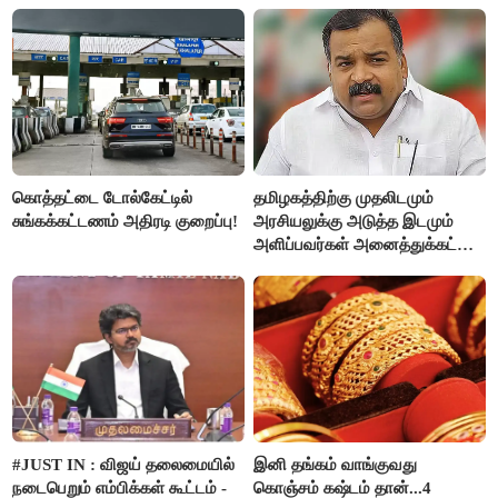
கொத்தட்டை டோல்கேட்டில்
தமிழகத்திற்கு முதலிடமும்
சுங்கக்கட்டணம் அதிரடி குறைப்பு!
அரசியலுக்கு அடுத்த இடமும்
அளிப்பவர்கள் அனைத்துக்கட்சி
கூட்டத்தில் நிச்சயம்
பங்கேற்பார்கள் - மாணிக்கம்
தாகூர்..!!
#JUST IN : விஜய் தலைமையில்
இனி தங்கம் வாங்குவது
நடைபெறும் எம்பிக்கள் கூட்டம் -
கொஞ்சம் கஷ்டம் தான்...4