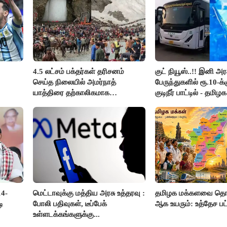
4.5 லட்சம் பக்தர்கள் தரிசனம்
குட் நியூஸ்..!! இனி அர
செய்த நிலையில் அமர்நாத்
பேருந்துகளில் ரூ.10-க
யாத்திரை தற்காலிகமாக
குடிநீர் பாட்டில் - தமிழ
நிறுத்தம்..!!
அறிவிப்பு..!!
14-
மெட்டாவுக்கு மத்திய அரசு உத்தரவு :
தமிழக மக்களவை தொக
ி
போலி பதிவுகள், டீப்பேக்
ஆக உயரும்: உத்தேச ப
உள்ளடக்கங்களுக்கு...