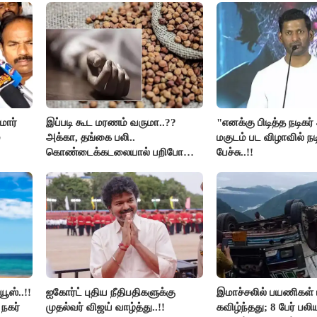
மார்
இப்படி கூட மரணம் வருமா..??
"எனக்கு பிடித்த நடிகர
்
அக்கா, தங்கை பலி..
மகுடம் பட விழாவில் நட
கொண்டைக்கடலையால் பறிபோன
பேச்சு..!!
உயிர்கள்..!!
ூஸ்..!!
ஐகோர்ட் புதிய நீதிபதிகளுக்கு
இமாச்சலில் பயணிகள் 
நகர்
முதல்வர் விஜய் வாழ்த்து..!!
கவிழ்ந்தது; 8 பேர் பல