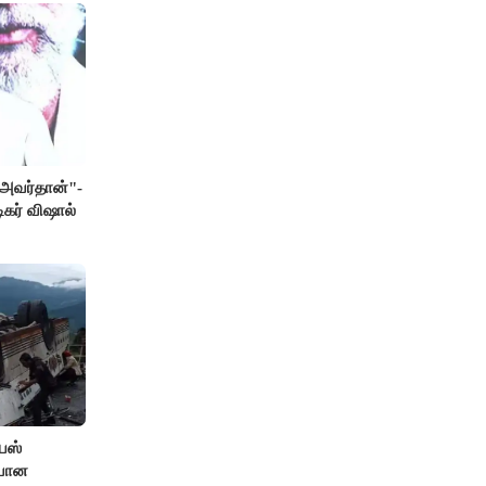
் அவர்தான்"-
ிகர் விஷால்
பஸ்
ியான