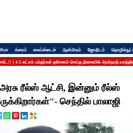
னிமா
க்ரைம்
லைப்ஸ்டைல்
ஆன்மிகம்
ஜோதிடம்
தொழில்நுட்
ரீல்ஸ் ஆட்சி, இன்னும் ரீல்ஸ்
க்கிறார்கள்"- செந்தில் பாலாஜி