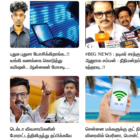
புதுசு புதுசா யோசிக்கிறாங்க..!!
#BIG NEWS : நடிகர் சரத்கு
வங்கி கணக்கை கொடுத்து
ஆஜராக சம்மன் - நீதிமன்றம
கமிஷன்.. ஆன்லைன் மோசடி
உத்தரவு..!!
கும்பலுக்கு உதவிய வாலிபர்
கைது..!!
டெல்டா விவசாயிகளின்
சென்னை மக்களுக்கு குட் நிய
போராட்டத்திலிருந்து தப்பிக்கவே
விரைவில் மெரினா, பெசன்ட் 