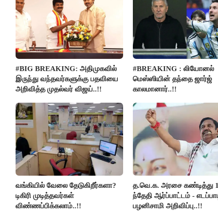
#BIG BREAKING: அதிமுகவில்
#BREAKING : லியோனல்
இருந்து வந்தவர்களுக்கு பதவியை
மெஸ்ஸியின் தந்தை ஜார்ஜ்
அறிவித்த முதல்வர் விஜய்..!!
காலமானார்..!!
வங்கியில் வேலை தேடுகிறீர்களா?
த.வெ.க. அரசை கண்டித்து 
டிகிரி முடித்தவர்கள்
ந்தேதி ஆர்ப்பாட்டம் - எடப்பாட
விண்ணப்பிக்கலாம்..!!
பழனிசாமி அறிவிப்பு..!!