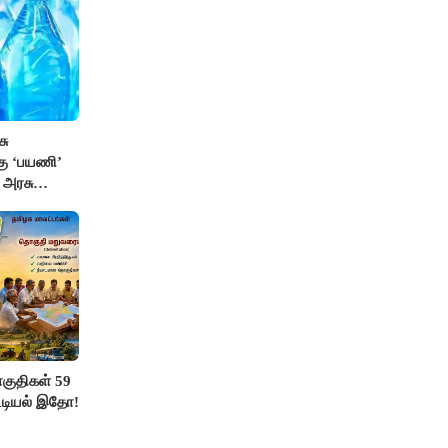
சு
்கு ‘பயணி’
க அரசு
ுதிகள் 59
ட்டியல் இதோ!