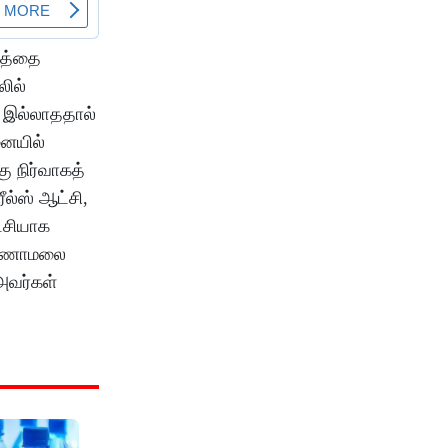
டத்தை
லில்
் இல்லாததால்
னையில்
 நிர்வாகத்
ல்ஸ் ஆட்சி,
ட்சியாக
அண்ணாமலை
 அவர்கள்