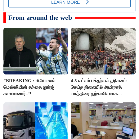
From around the web
#BREAKING : லியோனல்
4.5 லட்சம் பக்தர்கள் தரிசனம்
மெஸ்ஸியின் தந்தை ஜார்ஜ்
செய்த நிலையில் அமர்நாத்
காலமானார்..!!
யாத்திரை தற்காலிகமாக
நிறுத்தம்..!!