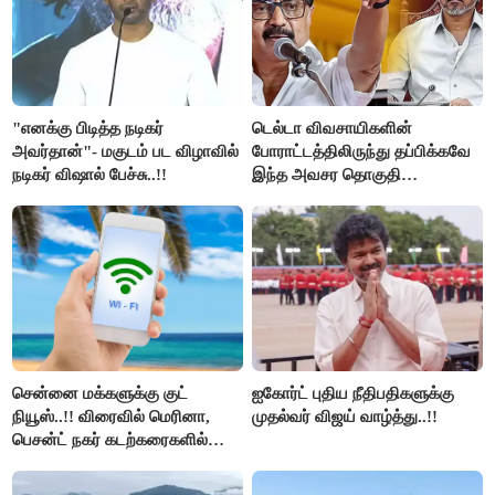
"எனக்கு பிடித்த நடிகர்
டெல்டா விவசாயிகளின்
அவர்தான்"- மகுடம் பட விழாவில்
போராட்டத்திலிருந்து தப்பிக்கவே
நடிகர் விஷால் பேச்சு..!!
இந்த அவசர தொகுதி
மறுவரையறை நாடகத்தை
அரங்கேற்றுகிறார் முதலமைச்சர் -
திமுக ஐடி விங்..!!
சென்னை மக்களுக்கு குட்
ஐகோர்ட் புதிய நீதிபதிகளுக்கு
நியூஸ்..!! விரைவில் மெரினா,
முதல்வர் விஜய் வாழ்த்து..!!
பெசன்ட் நகர் கடற்கரைகளில்
இலவச Wi-Fi வசதி..!!