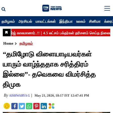
தமிழகம்
அரசியல்
மாவட்டங்கள்
இந்தியா
உலகம்
சினிமா
க்ரைம
Home
தமிழகம்
“தமிழோடு விளையாடியவர்கள்
யாரும் வாழ்ந்ததாக சரித்திரம்
இல்லை”- தவெகவை விமர்சித்த
திமுக
By
May 21, 2026, 18:17 IST
12:47:41 PM
AISHWARYA G