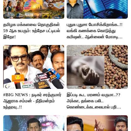
தமிழக மக்களவை தொகுதிகள்
புதுசு புதுசா யோசிக்கிறாங்க..!!
59 ஆக உயரும்: உத்தேச பட்டியல்
வங்கி கணக்கை கொடுத்து
இதோ!
கமிஷன்.. ஆன்லைன் மோசடி
கும்பலுக்கு உதவிய வாலிபர்
கைது..!!
#BIG NEWS : நடிகர் சரத்குமார்
இப்படி கூட மரணம் வருமா..??
ஆஜராக சம்மன் - நீதிமன்றம்
அக்கா, தங்கை பலி..
உத்தரவு..!!
கொண்டைக்கடலையால் பறிபோன
உயிர்கள்..!!