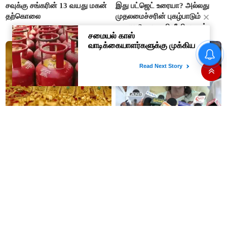
சவுக்கு சங்கரின் 13 வயது மகன்
இது பட்ஜெட் உரையா? அல்லது
தற்கொலை
முதலமைச்சரின் புகழ்பாடும்
உரையா?- வானதி சீனிவாசன்
“இதற்கு ஏன் 10 நாட்கள் விஜய்
ஆலோசனை நடத்தினார்?”-
உதயநிதி ஸ்டாலின்
#BREAKING தங்கம் விலை
“விவசாய கடன் ரத்து அறிவிப்பு
சவரனுக்கு ரூ.960 உயர்வு
இல்லாதது மிகப்பெரிய ஏமாற்றம்”-
செளமியா அன்புமணி