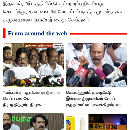
இதனால், அப்பகுதியில் பெரும்பரபரப்பு நிலவியது.
தொடர்ந்து, தடையை மீறி போராட்டம் நடத்த முயன்றதாக
திமுகவினரை போலீசார் கைது செய்தனர்.
From around the web
“எம்.எல்.ஏ. பதவியை ராஜினாமா
கொளத்தூரில் முறைகேடு
செய்ய வைகோ
இல்லை; திமுகவினர் பொய்
நிர்பந்தித்தார்; திமுக
குற்றச்சாட்டை வைக்கிறார்கள்-
எம்.எல்.ஏக்களாகவே
வி.எஸ்.பாபு
தொடர்கிறோம்”- மதிமுக
எம்.எல்.ஏக்கள் பரபரப்பு பேட்டி