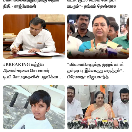
நிதி - ராஜ்மோகன்
உயரும்"- தங்கம் தென்னரசு
#BREAKING மத்திய
“விவசாயிகளுக்கு முழுக் கடன்
அமைச்சரவை செயலாளர்
தள்ளுபடி இல்லாதது வருத்தம்”-
டி.வி.சோமநாதனின் பதவிக்காலம்
பிரேமலதா விஜயகாந்த்
மேலும் ஓராண்டு நீட்டிப்பு