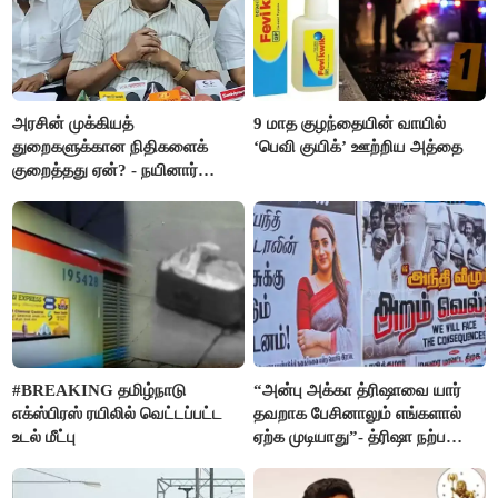
அரசின் முக்கியத்
9 மாத குழந்தையின் வாயில்
துறைகளுக்கான நிதிகளைக்
‘பெவி குயிக்’ ஊற்றிய அத்தை
குறைத்தது ஏன்? - நயினார்
நாகேந்திரன்
#BREAKING தமிழ்நாடு
“அன்பு அக்கா த்ரிஷாவை யார்
எக்ஸ்பிரஸ் ரயிலில் வெட்டப்பட்ட
தவறாக பேசினாலும் எங்களால்
உடல் மீட்பு
ஏற்க முடியாது”- த்ரிஷா நற்பணி
மன்றத்தினர் போஸ்டர்