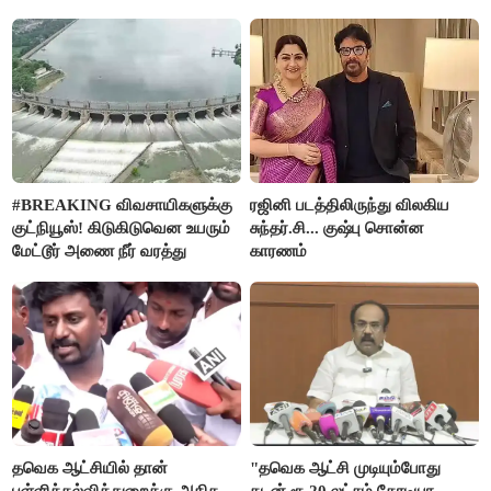
#BREAKING விவசாயிகளுக்கு
ரஜினி படத்திலிருந்து விலகிய
குட்நியூஸ்! கிடுகிடுவென உயரும்
சுந்தர்.சி... குஷ்பு சொன்ன
மேட்டூர் அணை நீர் வரத்து
காரணம்
தவெக ஆட்சியில் தான்
"தவெக ஆட்சி முடியும்போது
பள்ளிக்கல்வித்துறைக்கு அதிக
கடன் ரூ.20 லட்சம் கோடியா