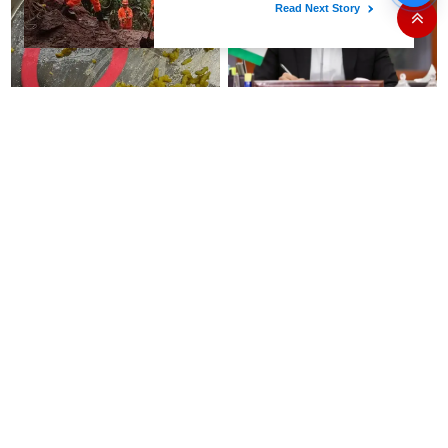
இதோ!
கோவை ஈச்சனாரி தனியார்
இந்த படிப்பிற்கு 'நீட்' தேர்வு
கல்லூரியின் விடுதி உணவகத்தில்
வேண்டாமே - பிரதமர் மோடிக்கு
வழங்கப்பட்ட இரவு உணவில் புழு..!
முதலமைச்சர் விஜய் கடிதம்..!
'வெற்றி தறி' விற்பனை
சொன்னதை செய்வார்
நிலையங்களை தொடங்கி
ரஜினிகாந்த்..! இது எப்போ
வைத்தார் முதலமைச்சர் விஜய்..!
நடக்கிறதோ அப்போ நிச்சயமாக
ரஜினி ₹1 கோடி தருவார் - லதா
ரஜினிகாந்த்..!