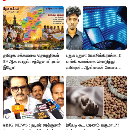
தமிழக மக்களவை தொகுதிகள்
புதுசு புதுசா யோசிக்கிறாங்க..!!
59 ஆக உயரும்: உத்தேச பட்டியல்
வங்கி கணக்கை கொடுத்து
இதோ!
கமிஷன்.. ஆன்லைன் மோசடி
கும்பலுக்கு உதவிய வாலிபர்
கைது..!!
#BIG NEWS : நடிகர் சரத்குமார்
இப்படி கூட மரணம் வருமா..??