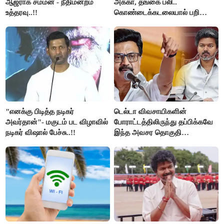
ஆஜராக சம்மன் - நீதிமன்றம்
அக்கா, தங்கை பலி..
உத்தரவு..!!
கொண்டைக்கடலையால் பறிபோன
உயிர்கள்..!!
"எனக்கு பிடித்த நடிகர்
டெல்டா விவசாயிகளின்
அவர்தான்"- மகுடம் பட விழாவில்
போராட்டத்திலிருந்து தப்பிக்கவே
நடிகர் விஷால் பேச்சு..!!
இந்த அவசர தொகுதி
மறுவரையறை நாடகத்தை
அரங்கேற்றுகிறார் முதலமைச்சர் -
திமுக ஐடி விங்..!!