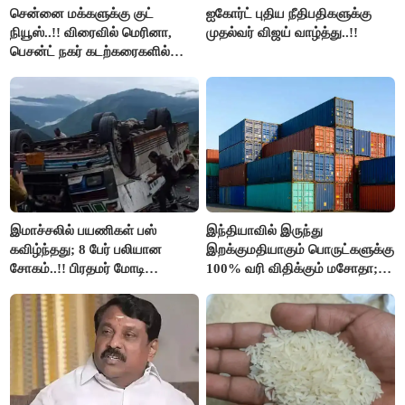
சென்னை மக்களுக்கு குட்
ஐகோர்ட் புதிய நீதிபதிகளுக்கு
நியூஸ்..!! விரைவில் மெரினா,
முதல்வர் விஜய் வாழ்த்து..!!
பெசன்ட் நகர் கடற்கரைகளில்
இலவச Wi-Fi வசதி..!!
இமாச்சலில் பயணிகள் பஸ்
இந்தியாவில் இருந்து
கவிழ்ந்தது; 8 பேர் பலியான
இறக்குமதியாகும் பொருட்களுக்கு
சோகம்..!! பிரதமர் மோடி
100% வரி விதிக்கும் மசோதா;
இரங்கல்..!!
அமெரிக்கா நிறைவேற்றம்..!!