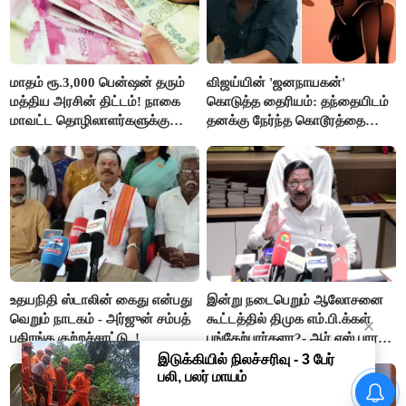
மாதம் ரூ.3,000 பென்ஷன் தரும்
விஜய்யின் 'ஜனநாயகன்'
மத்திய அரசின் திட்டம்! நாகை
கொடுத்த தைரியம்: தந்தையிடம்
மாவட்ட தொழிலாளர்களுக்கு
தனக்கு நேர்ந்த கொடூரத்தை
ஆட்சியர் வெளியிட்ட சூப்பர்
கூறிய சிறுமி!
செய்தி!
உதயநிதி ஸ்டாலின் கைது என்பது
இன்று நடைபெறும் ஆலோசனை
வெறும் நாடகம் - அர்ஜுன் சம்பத்
கூட்டத்தில் திமுக எம்.பி.க்கள்
பகிரங்க குற்றச்சாட்டு..!
பங்கேற்பார்களா?- ஆர்.எஸ்.பாரதி
விளக்கம்..!
தமிழக மக்களவை தொகுதிகள்
59 ஆக உயரும்: உத்தேச பட்டியல்