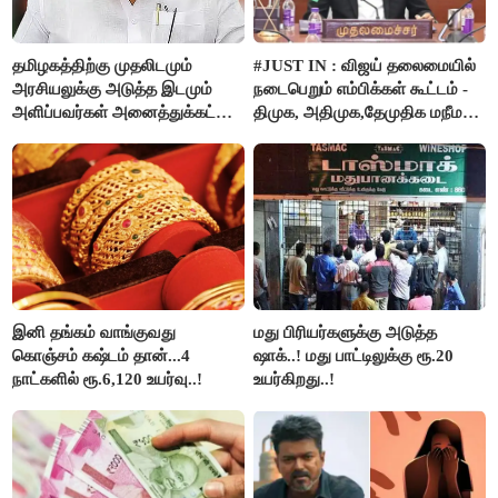
தமிழகத்திற்கு முதலிடமும்
#JUST IN : விஜய் தலைமையில்
அரசியலுக்கு அடுத்த இடமும்
நடைபெறும் எம்பிக்கள் கூட்டம் -
அளிப்பவர்கள் அனைத்துக்கட்சி
திமுக, அதிமுக,தேமுதிக மநீம
கூட்டத்தில் நிச்சயம்
புறக்கணிப்பு..!
பங்கேற்பார்கள் - மாணிக்கம்
தாகூர்..!!
இனி தங்கம் வாங்குவது
மது பிரியர்களுக்கு அடுத்த
கொஞ்சம் கஷ்டம் தான்...4
ஷாக்..! மது பாட்டிலுக்கு ரூ.20
நாட்களில் ரூ.6,120 உயர்வு..!
உயர்கிறது..!