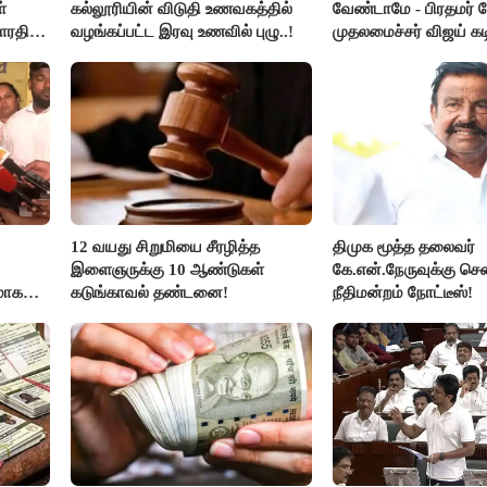
்
கல்லூரியின் விடுதி உணவகத்தில்
வேண்டாமே - பிரதமர் ம
ாரதி
வழங்கப்பட்ட இரவு உணவில் புழு..!
முதலமைச்சர் விஜய் கடி
12 வயது சிறுமியை சீரழித்த
திமுக மூத்த தலைவர்
இளைஞருக்கு 10 ஆண்டுகள்
கே.என்.நேருவுக்கு செ
மாக
கடுங்காவல் தண்டனை!
நீதிமன்றம் நோட்டீஸ்!
லதா