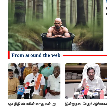
From around the web
உதயநிதி ஸ்டாலின் கைது என்பது
இன்று நடைபெறும் ஆலோ