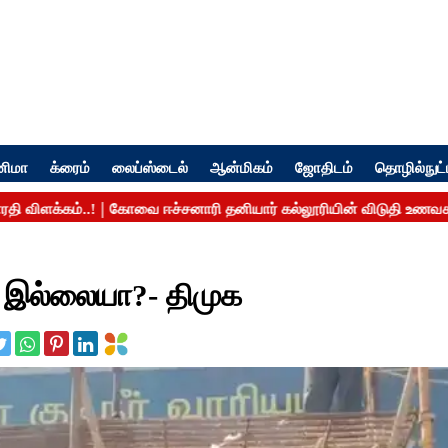
னிமா
க்ரைம்
லைப்ஸ்டைல்
ஆன்மிகம்
ஜோதிடம்
தொழில்நுட்
ே இல்லையா?- திமுக