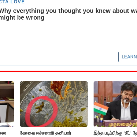
சனை
கோவை ஈச்சனாரி தனியார்
இந்த படிப்பிற்கு 'நீட்' த