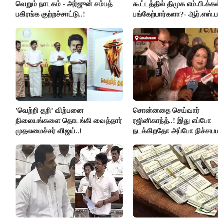
வெறும் நாடகம் - அர்ஜுன் சம்பத்
கூட்டத்தில் திமுக எம்.பி.க்கள
பகிரங்க குற்றச்சாட்டு..!
பங்கேற்பார்களா?- ஆர்.எஸ்.ப
விளக்கம்..!
'வெற்றி தறி' விற்பனை
சொன்னதை செய்வார்
நிலையங்களை தொடங்கி வைத்தார்
ரஜினிகாந்த்..! இது எப்போ
முதலமைச்சர் விஜய்..!
நடக்கிறதோ அப்போ நிச்சய
ரஜினி ₹1 கோடி தருவார் - 
ரஜினிகாந்த்..!