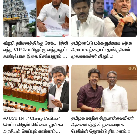
விஐபி தரிசனத்திற்கு செக்..! இனி
தமிழ்நாட்டு மக்களுக்காக அந்த
எந்த VIP கோயிலுக்கு வந்தாலும்
அவமானத்தையும் தாங்குவேன்..
கண்டிப்பாக இதை செய்யணும் -
முதலமைச்சர் விஜய்..!
அமைச்சர் ரமேஷ்..!
#JUST IN : ‘Cheap Politics’
தமிழக மாநில சிறுபான்மையினர்
செய்ய விரும்பவில்லை. துளிகூட
ஆணையத்தின் தலைவராக
அரசியல் செய்யும் எண்ணம்
பெலிக்ஸ் ஜெரால்டு நியமனம்.!!
இல்லை - உதயநிதிக்கு முதல்வர்