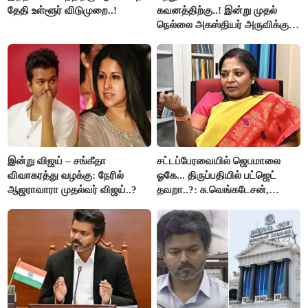
தேதி உள்ளூர் விடுமுறை..!
கவனத்திற்கு..! இன்று முதல்
நெல்லை அகஸ்தியர் அருவிக்கு
செல்ல தடை..!
இன்று விஜய் – சங்கீதா
சட்டப்பேரவையில் ஜெபமாலை
விவாகரத்து வழக்கு: நேரில்
ஓகே... திருப்பதியில் பட்ஜெட்
ஆஜராவாரா முதல்வர் விஜய்..?
தவறா..?: சு.வெங்கடேசன்,
திருமாவளவனுக்கு தமிழிசை
கேள்வி..!