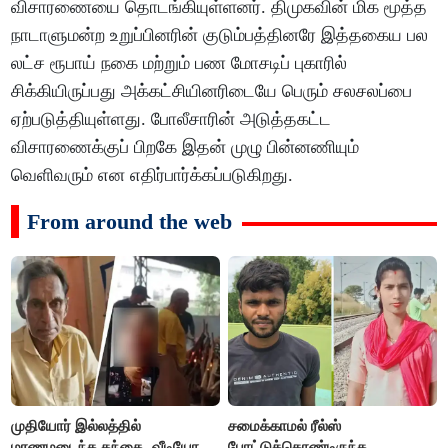
விசாரணையை தொடங்கியுள்ளனர். திமுகவின் மிக மூத்த
நாடாளுமன்ற உறுப்பினரின் குடும்பத்தினரே இத்தகைய பல
லட்ச ரூபாய் நகை மற்றும் பண மோசடிப் புகாரில்
சிக்கியிருப்பது அக்கட்சியினரிடையே பெரும் சலசலப்பை
ஏற்படுத்தியுள்ளது. போலீசாரின் அடுத்தகட்ட
விசாரணைக்குப் பிறகே இதன் முழு பின்னணியும்
வெளிவரும் என எதிர்பார்க்கப்படுகிறது.
From around the web
முதியோர் இல்லத்தில்
சமைக்காமல் ரீல்ஸ்
மரணமடைந்த தந்தை- வீடியோ
போட்டுக்கொண்டிருந்த