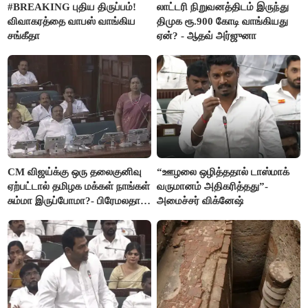
#BREAKING புதிய திருப்பம்!
லாட்டரி நிறுவனத்திடம் இருந்து
விவாகரத்தை வாபஸ் வாங்கிய
திமுக ரூ.900 கோடி வாங்கியது
சங்கீதா
ஏன்? - ஆதவ் அர்ஜுனா
CM விஜய்க்கு ஒரு தலைகுனிவு
“ஊழலை ஒழித்ததால் டாஸ்மாக்
ஏற்பட்டால் தமிழக மக்கள் நாங்கள்
வருமானம் அதிகரித்தது”-
சும்மா இருப்போமா?- பிரேமலதா
அமைச்சர் விக்னேஷ்
விஜயகாந்த்