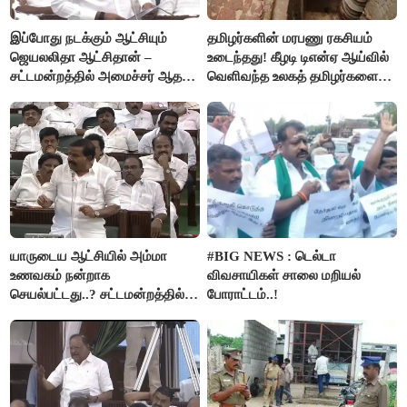
இப்போது நடக்கும் ஆட்சியும்
தமிழர்களின் மரபணு ரகசியம்
ஜெயலலிதா ஆட்சிதான் –
உடைந்தது! கீழடி டிஎன்ஏ ஆய்வில்
சட்டமன்றத்தில் அமைச்சர் ஆதவ்
வெளிவந்த உலகத் தமிழர்களை
அர்ஜுனா அதிரடி பேச்சு!
மெய்சிலிர்க்க வைக்கும் உண்மை!
யாருடைய ஆட்சியில் அம்மா
#BIG NEWS : டெல்டா
உணவகம் நன்றாக
விவசாயிகள் சாலை மறியல்
செயல்பட்டது..? சட்டமன்றத்தில்
போராட்டம்..!
நடந்த காரசார விவாதம்..!