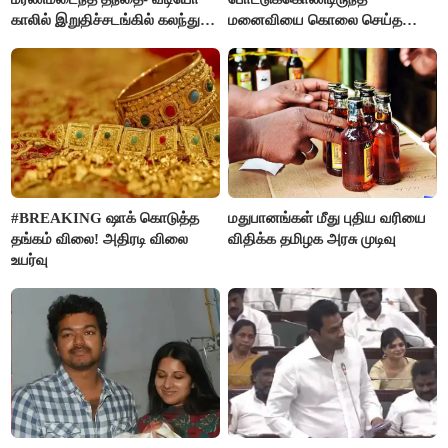
காலில் இறுதிச்சடங்கில் கலந்து
மனைவியை கொலை செய்த
கொண்ட மகள்கள்
கணவர்!
#BREAKING ஷாக் கொடுத்த
மதுபானங்கள் மீது புதிய வரியை
தங்கம் விலை! அதிரடி விலை
விதிக்க தமிழக அரசு முடிவு
உயர்வு