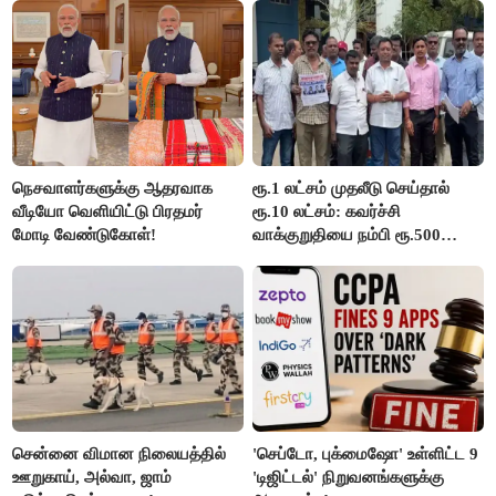
விஜய் பதில்!
நெசவாளர்களுக்கு ஆதரவாக
ரூ.1 லட்சம் முதலீடு செய்தால்
வீடியோ வெளியிட்டு பிரதமர்
ரூ.10 லட்சம்: கவர்ச்சி
மோடி வேண்டுகோள்!
வாக்குறுதியை நம்பி ரூ.500
கோடியை இழந்த திருப்பூர்
மக்கள்!
சென்னை விமான நிலையத்தில்
'செப்டோ, புக்மைஷோ' உள்ளிட்ட 9
ஊறுகாய், அல்வா, ஜாம்
'டிஜிட்டல்' நிறுவனங்களுக்கு