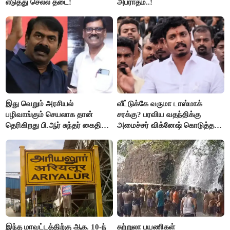
எடுத்து செல்ல தடை!
அபராதம்..!
இது வெறும் அரசியல்
வீட்டுக்கே வருமா டாஸ்மாக்
பழிவாங்கும் செயலாக தான்
சரக்கு? பரவிய வதந்திக்கு
தெரிகிறது பி.ஆர் சுந்தர் கைதிற்கு
அமைச்சர் விக்னேஷ் கொடுத்த
சீமான் கடும் கண்டனம்..!
விளக்கம்!
இந்த மாவட்டத்திற்கு ஆக. 10-ந்
சுற்றுலா பயணிகள்