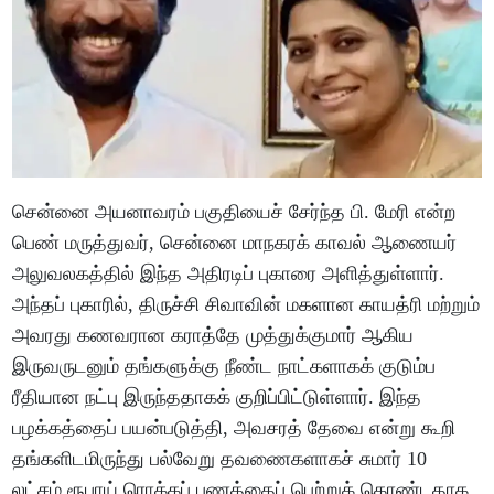
சென்னை அயனாவரம் பகுதியைச் சேர்ந்த பி. மேரி என்ற
பெண் மருத்துவர், சென்னை மாநகரக் காவல் ஆணையர்
அலுவலகத்தில் இந்த அதிரடிப் புகாரை அளித்துள்ளார்.
அந்தப் புகாரில், திருச்சி சிவாவின் மகளான காயத்ரி மற்றும்
அவரது கணவரான கராத்தே முத்துக்குமார் ஆகிய
இருவருடனும் தங்களுக்கு நீண்ட நாட்களாகக் குடும்ப
ரீதியான நட்பு இருந்ததாகக் குறிப்பிட்டுள்ளார். இந்த
பழக்கத்தைப் பயன்படுத்தி, அவசரத் தேவை என்று கூறி
தங்களிடமிருந்து பல்வேறு தவணைகளாகச் சுமார் 10
லட்சம் ரூபாய் ரொக்கப் பணத்தைப் பெற்றுக் கொண்டதாக