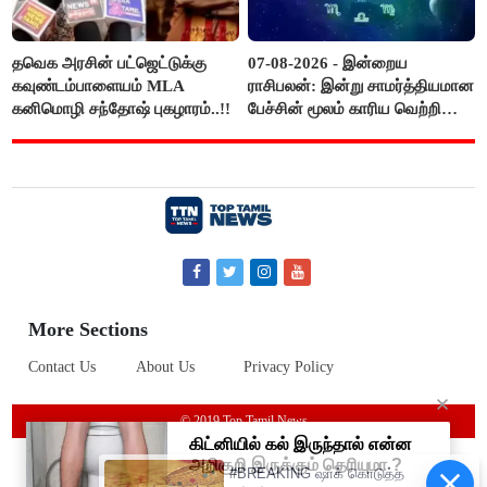
தவெக அரசின் பட்ஜெட்டுக்கு
07-08-2026 - இன்றைய
கவுண்டம்பாளையம் MLA
ராசிபலன்: இன்று சாமர்த்தியமான
கனிமொழி சந்தோஷ் புகழாரம்..!!
பேச்சின் மூலம் காரிய வெற்றி
உண்டாகும். அடுத்தவரை நம்பி
பொறுப்புகளை ஒப்படைப்பதில்
கவனம் தேவை..!
More Sections
Contact Us
About Us
Privacy Policy
© 2019 Top Tamil News
#BREAKING ஷாக் கொடுத்த