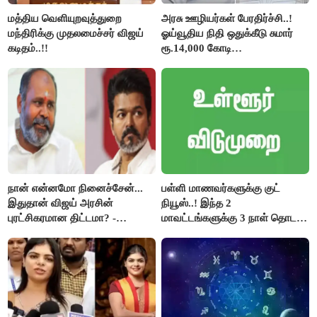
மத்திய வெளியுறவுத்துறை
அரசு ஊழியர்கள் பேரதிர்ச்சி..!
மந்திரிக்கு முதலமைச்சர் விஜய்
ஓய்வூதிய நிதி ஒதுக்கீடு சுமார்
கடிதம்..!!
ரூ.14,000 கோடி
குறைக்கப்பட்டுள்ளது..!
நான் என்னமோ நினைச்சேன்...
பள்ளி மாணவர்களுக்கு குட்
இதுதான் விஜய் அரசின்
நியூஸ்..! இந்த 2
புரட்சிகரமான திட்டமா? -
மாவட்டங்களுக்கு 3 நாள் தொடர்
ஆர்.பி.உதயகுமார்..!
விடுமுறை..!