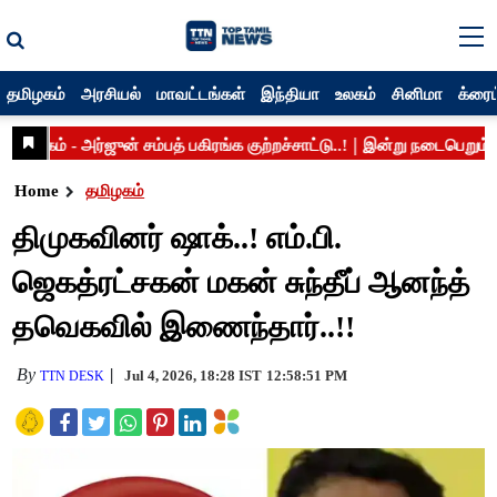
தமிழகம்
அரசியல்
மாவட்டங்கள்
இந்தியா
உலகம்
சினிமா
க்ரைம
Home
தமிழகம்
திமுகவினர் ஷாக்..! எம்.பி.
ஜெகத்ரட்சகன் மகன் சுந்தீப் ஆனந்த்
தவெகவில் இணைந்தார்..!!
By
Jul 4, 2026, 18:28 IST
12:58:51 PM
TTN DESK