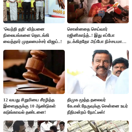
'வெற்றி தறி' விற்பனை
சொன்னதை செய்வார்
நிலையங்களை தொடங்கி
ரஜினிகாந்த்..! இது எப்போ
வைத்தார் முதலமைச்சர் விஜய்..!
நடக்கிறதோ அப்போ நிச்சயமாக
ரஜினி ₹1 கோடி தருவார் - லதா
ரஜினிகாந்த்..!
12 வயது சிறுமியை சீரழித்த
திமுக மூத்த தலைவர்
இளைஞருக்கு 10 ஆண்டுகள்
கே.என்.நேருவுக்கு சென்னை உயர்
கடுங்காவல் தண்டனை!
நீதிமன்றம் நோட்டீஸ்!