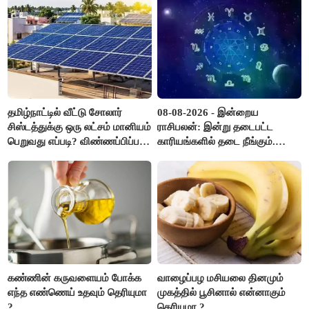
தமிழ்நாட்டில் வீட்டு சோலார்
08-08-2026 - இன்றைய
சிஸ்டத்துக்கு ஒரு லட்சம் மானியம்
ராசிபலன்: இன்று தடைபட்ட
பெறுவது எப்படி? விண்ணப்பிப்பது
காரியங்களில் தடை நீங்கும்.
எப்படி?
பணவரத்து எதிர்பார்த்தபடி
இருக்கும். ஆன்மீக எண்ணம்
அதிகரிக்கும்..!
கண்ணின் கருவளையம் போக்க
வாழைப்பழ மசியலை தினமும்
எந்த எண்ணெய் உதவும் தெரியுமா
முகத்தில் பூசினால் என்னாகும்
?
தெரியுமா ?