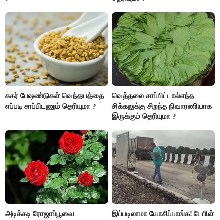
சுகர் பேஷண்டுகள் வெந்தயத்தை
வெத்தலை சாப்பிட்டால்எந்த
எப்படி சாப்பிடணும் தெரியுமா ?
சிக்கலுக்கு சிறந்த நிவாரணியாக
இருக்கும் தெரியுமா ?
அடிக்கடி ரோஜாப்பூவை
இப்படிலாமா யோசிப்பாங்க! டேபிள்