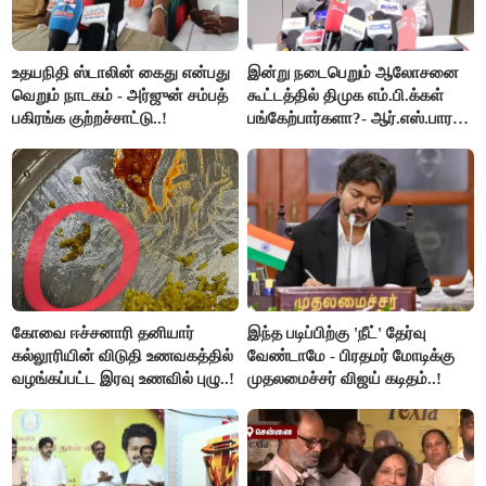
உதயநிதி ஸ்டாலின் கைது என்பது
இன்று நடைபெறும் ஆலோசனை
வெறும் நாடகம் - அர்ஜுன் சம்பத்
கூட்டத்தில் திமுக எம்.பி.க்கள்
பகிரங்க குற்றச்சாட்டு..!
பங்கேற்பார்களா?- ஆர்.எஸ்.பாரதி
விளக்கம்..!
கோவை ஈச்சனாரி தனியார்
இந்த படிப்பிற்கு 'நீட்' தேர்வு
கல்லூரியின் விடுதி உணவகத்தில்
வேண்டாமே - பிரதமர் மோடிக்கு
வழங்கப்பட்ட இரவு உணவில் புழு..!
முதலமைச்சர் விஜய் கடிதம்..!