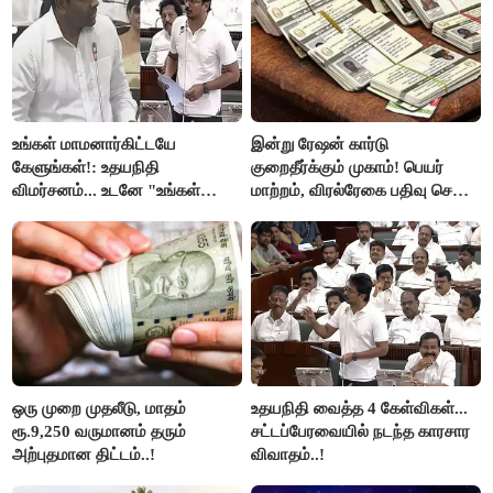
உங்கள் மாமனார்கிட்டயே
இன்று ரேஷன் கார்டு
கேளுங்கள்!: உதயநிதி
குறைதீர்க்கும் முகாம்! பெயர்
விமர்சனம்... உடனே "உங்கள்
மாற்றம், விரல்ரேகை பதிவு செய்ய
அப்பாவிடம் கேளுங்கள்" என
அரிய வாய்ப்பு!
ஆதவ் அர்ஜுனா பதிலடி!
ஒரு முறை முதலீடு, மாதம்
உதயநிதி வைத்த 4 கேள்விகள்...
ரூ.9,250 வருமானம் தரும்
சட்டப்பேரவையில் நடந்த காரசார
அற்புதமான திட்டம்..!
விவாதம்..!