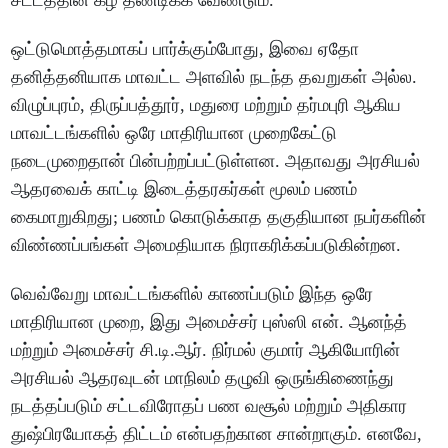
சட்டத்தின் கீழ் தண்டிக்க வேண்டும்.
ஒட்டுமொத்தமாகப் பார்க்கும்போது, இவை ஏதோ
தனித்தனியாக மாவட்ட அளவில் நடந்த தவறுகள் அல்ல.
விழுப்புரம், திருப்பத்தூர், மதுரை மற்றும் தர்மபுரி ஆகிய
மாவட்டங்களில் ஒரே மாதிரியான முறைகேட்டு
நடைமுறைதான் பின்பற்றப்பட்டுள்ளன. அதாவது அரசியல்
ஆதரவைக் காட்டி இடைத்தரகர்கள் மூலம் பணம்
கைமாறுகிறது; பணம் கொடுக்காத தகுதியான நபர்களின்
விண்ணப்பங்கள் அமைதியாக நிராகரிக்கப்படுகின்றன.
வெவ்வேறு மாவட்டங்களில் காணப்படும் இந்த ஒரே
மாதிரியான முறை, இது அமைச்சர் புஸ்ஸி என். ஆனந்த்
மற்றும் அமைச்சர் சி.டி.ஆர். நிர்மல் குமார் ஆகியோரின்
அரசியல் ஆதரவுடன் மாநிலம் தழுவி ஒருங்கிணைந்து
நடத்தப்படும் சட்டவிரோதப் பண வசூல் மற்றும் அதிகார
துஷ்பிரயோகத் திட்டம் என்பதற்கான சான்றாகும். எனவே,