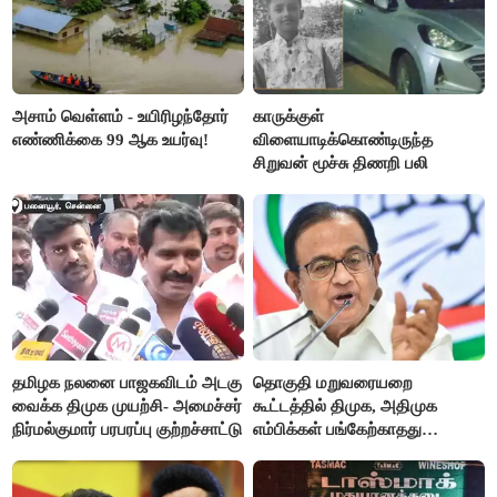
அசாம் வெள்ளம் - உயிரிழந்தோர்
காருக்குள்
எண்ணிக்கை 99 ஆக உயர்வு!
விளையாடிக்கொண்டிருந்த
சிறுவன் மூச்சு திணறி பலி
தமிழக நலனை பாஜகவிடம் அடகு
தொகுதி மறுவரையறை
வைக்க திமுக முயற்சி- அமைச்சர்
கூட்டத்தில் திமுக, அதிமுக
நிர்மல்குமார் பரபரப்பு குற்றச்சாட்டு
எம்பிக்கள் பங்கேற்காதது
வருத்தமளிக்கிறது- ப.சிதம்பரம்