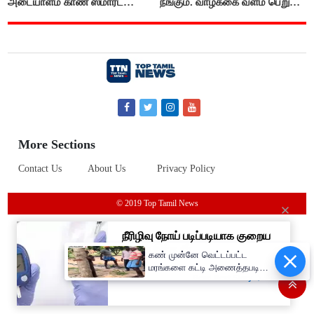
அடையாளம் காண ஸ்மார்ட்
நீங்கும். வாழ்க்கை வளம் பெறும்.
கண்ணாடிகளை பயன்படுத்த
எதிரில் இருப்பவர்களை
போலீசார் முடிவு..!
எடைபோடுவது நல்லது..!
More Sections
Contact Us
About Us
Privacy Policy
© 2019 Top Tamil News
கண் முன்னே வெட்டப்பட்ட
மரங்களை கட்டி அணைத்தபடி
கதறி அழுத பெண்- வீடியோ
வைரல்