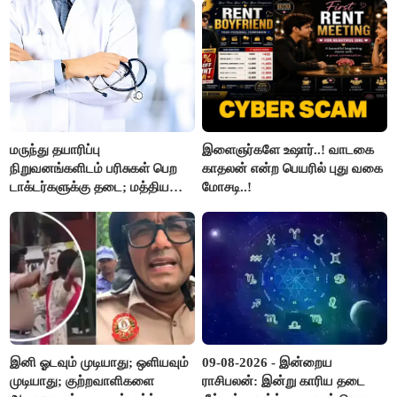
மருந்து தயாரிப்பு
இளைஞர்களே உஷார்..! வாடகை
நிறுவனங்களிடம் பரிசுகள் பெற
காதலன் என்ற பெயரில் புது வகை
டாக்டர்களுக்கு தடை; மத்திய
மோசடி..!
அரசு உத்தரவு..!
இனி ஓடவும் முடியாது; ஒளியவும்
09-08-2026 - இன்றைய
முடியாது; குற்றவாளிகளை
ராசிபலன்: இன்று காரிய தடை