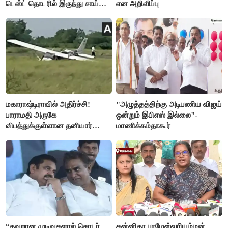
டெஸ்ட் தொடரில் இருந்து சாய்
என அறிவிப்பு
சுதர்சனும் விலகல்
மகாராஷ்டிராவில் அதிர்ச்சி!
"அழுத்தத்திற்கு அடிபணிய விஜய்
பாராமதி அருகே
ஒன்றும் இபிஎஸ் இல்லை"-
விபத்துக்குள்ளான தனியார்
மாணிக்கம்தாகூர்
பயிற்சி விமானம்
“தவறான முடிவுகளால் தொடர்
கன்னிகா பரமேஸ்வரியம்மன்