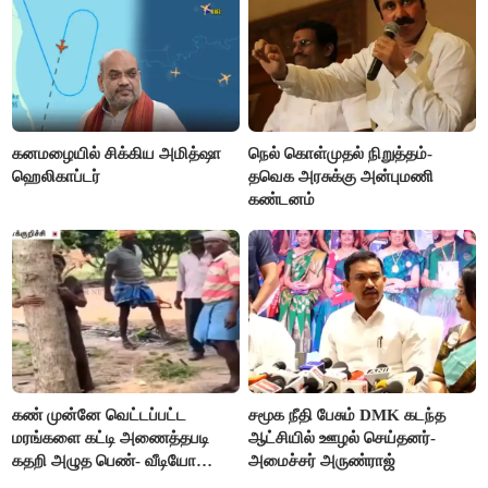
கனமழையில் சிக்கிய அமித்ஷா
நெல் கொள்முதல் நிறுத்தம்-
ஹெலிகாப்டர்
தவெக அரசுக்கு அன்புமணி
கண்டனம்
கண் முன்னே வெட்டப்பட்ட
சமூக நீதி பேசும் DMK கடந்த
மரங்களை கட்டி அணைத்தபடி
ஆட்சியில் ஊழல் செய்தனர்-
கதறி அழுத பெண்- வீடியோ
அமைச்சர் அருண்ராஜ்
வைரல்