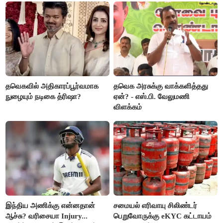
தவெகவில் அதிகாரப்பூர்வமாக
தவெக அரசுக்கு வாக்களித்தது
நுழையும் நடிகை த்ரிஷா?
ஏன்? - எஸ்.பி. வேலுமணி
விளக்கம்
இந்திய அணிக்கு என்னதான்
சமையல் எரிவாயு சிலிண்டர்
ஆச்சு? வரிசையா Injury...
பெறுவோருக்கு eKYC கட்டாயம்