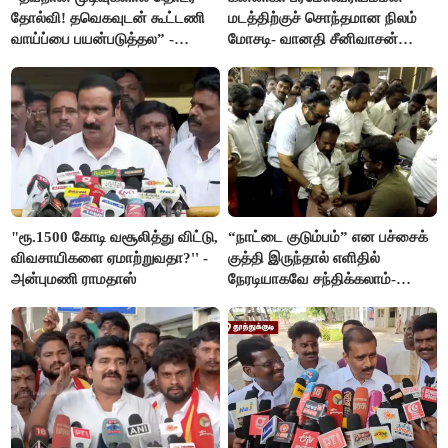
தோல்வி! தவெகவுடன் கூட்டணி
மடத்திற்குச் சொந்தமான நிலம்
வாய்ப்பை பயன்படுத்தல” -
மோசடி- வானதி சீனிவாசன்
இபிஎஸ் மீது சரமாரி குற்றச்சாட்டு
கண்டனம்
"ரூ.1500 கோடி வசூலித்து விட்டு,
“நாட்டை குடும்பம்” என பச்சைக்
விவசாயிகளை ஏமாற்றுவதா?'' -
குத்தி இருந்தால் எளிதில்
அன்புமணி ராமதாஸ்
நேரடியாகவே சந்திக்கலாம்-
சரத்குமார்