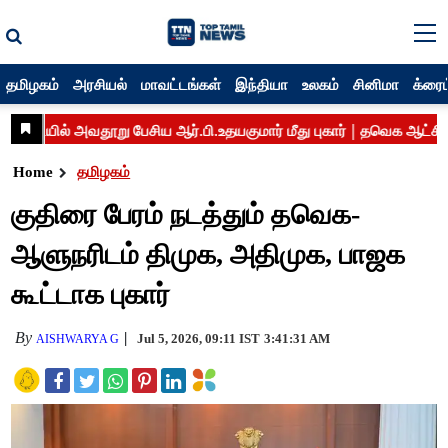
தமிழகம்
அரசியல்
மாவட்டங்கள்
இந்தியா
உலகம்
சினிமா
க்ரைம
Home
தமிழகம்
குதிரை பேரம் நடத்தும் தவெக-
ஆளுநரிடம் திமுக, அதிமுக, பாஜக
கூட்டாக புகார்
By
Jul 5, 2026, 09:11 IST
3:41:31 AM
AISHWARYA G