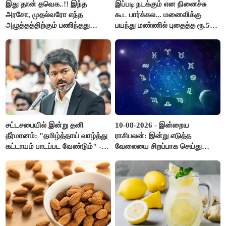
இது தான் தவெக..!! இந்த
இப்படி நடக்கும் என நினைச்சு
அரசோ, முதல்வரோ எந்த
கூட பார்க்கல... மனைவிக்கு
அழுத்தத்திற்கும் பணிந்தது
பயந்து மண்ணில் புதைத்த ரூ.5
கிடையாது; அமைச்சர்
லட்சம்; கடைசியில் நடந்தது...
அருண்ராஜ்..!
சட்டசபையில் இன்று தனி
10-08-2026 - இன்றைய
தீர்மானம்: "தமிழ்த்தாய் வாழ்த்து
ராசிபலன்: இன்று எடுத்த
கட்டாயம் பாடப்பட வேண்டும்" -
வேலையை சிறப்பாக செய்து
முதல்வர் விஜய் முன்மொழிகிறார்!
முடித்து நற்பெயர் பெறுவீர்கள்.
அதே நேரத்தில் கூடுதலாக
உழைக்க வேண்டி இருக்கும்..!