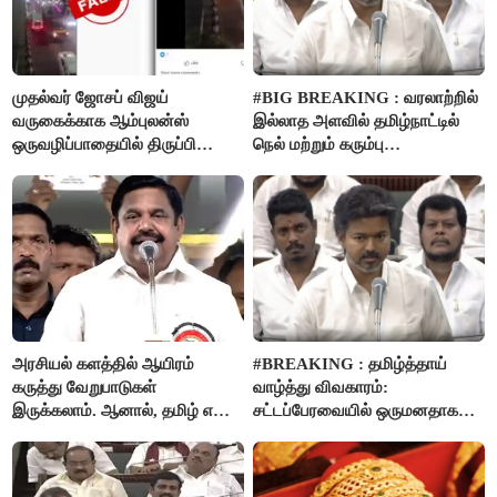
முதல்வர் ஜோசப் விஜய்
#BIG BREAKING : வரலாற்றில்
வருகைக்காக ஆம்புலன்ஸ்
இல்லாத அளவில் தமிழ்நாட்டில்
ஒருவழிப்பாதையில் திருப்பி
நெல் மற்றும் கரும்பு
விடப்பட்டதா? உண்மை இது
கொள்முதலுக்கான
தான்..!
ஊக்கத்தொகையை உயர்த்த
முடிவு - முதலமைச்சர் விஜய்
அறிவிப்பு..!
அரசியல் களத்தில் ஆயிரம்
#BREAKING : தமிழ்த்தாய்
கருத்து வேறுபாடுகள்
வாழ்த்து விவகாரம்:
இருக்கலாம். ஆனால், தமிழ் என்று
சட்டப்பேரவையில் ஒருமனதாக
வரும்போது நாம் அனைவரும்
நிறைவேற்றம்
தமிழர்கள் - எடப்பாடி பழனிசாமி..!