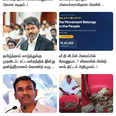
அவசர கடிதம்..!
அமைச்சராகிறாரா பிரவீன்
சக்ரவர்த்தி..?
தமிழ்த்தாய் வாழ்த்துக்கு
வீ தி லீடர்ஸ் அமைப்பில்
முதலிடம்; சட்டமன்றத்தில் இன்று
சேரணுமா..? விரைவில் மிஸ்டு
தனித்தீர்மானம் கொண்டு வரும்
கால் திட்டம் அறிமுகம்..!
முதல் அமைச்சர் விஜய்.!!