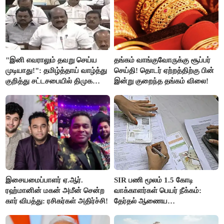
"இனி எவராலும் தவறு செய்ய
தங்கம் வாங்குவோருக்கு சூப்பர்
முடியாது!": தமிழ்த்தாய் வாழ்த்து
செய்தி! தொடர் ஏற்றத்திற்கு பின்
குறித்து சட்டசபையில் திமுக
இன்று குறைந்த தங்கம் விலை!
வைத்த அதிரடி கோரிக்கை!
இசையமைப்பாளர் ஏ.ஆர்.
SIR பணி மூலம் 1.5 கோடி
ரஹ்மானின் மகன் அமீன் சென்ற
வாக்காளர்கள் பெயர் நீக்கம்:
கார் விபத்து: ரசிகர்கள் அதிர்ச்சி!
தேர்தல் ஆணைய
நடவடிக்கையால் பரபரப்பு!