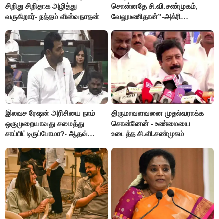
சிறிது சிறிதாக அழித்து
சொன்னதே சி.வி.சண்முகம்,
வருகிறார்- நத்தம் விஸ்வநாதன்
வேலுமணிதான்”-அக்ரி
கிருஷ்ணமூர்த்தி
இலவச ரேஷன் அரிசியை நாம்
திருமாவளவனை முதல்வராக்க
ஒருமுறையாவது சமைத்து
சொன்னேன் - உண்மையை
சாப்பிட்டிருப்போமா?- ஆதவ்
உடைத்த சி.வி.சண்முகம்
அர்ஜூனா