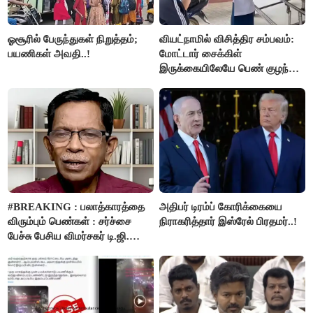
ஓசூரில் பேருந்துகள் நிறுத்தம்;
வியட்நாமில் விசித்திர சம்பவம்:
பயணிகள் அவதி..!
மோட்டார் சைக்கிள்
இருக்கையிலேயே பெண் குழந்தை
பிறப்பு!
#BREAKING : பலாத்காரத்தை
அதிபர் டிரம்ப் கோரிக்கையை
விரும்பும் பெண்கள் : சர்ச்சை
நிராகரித்தார் இஸ்ரேல் பிரதமர்..!
பேச்சு பேசிய விமர்சகர் டி.ஜி.
மோகன்தாஸ் கைது..!