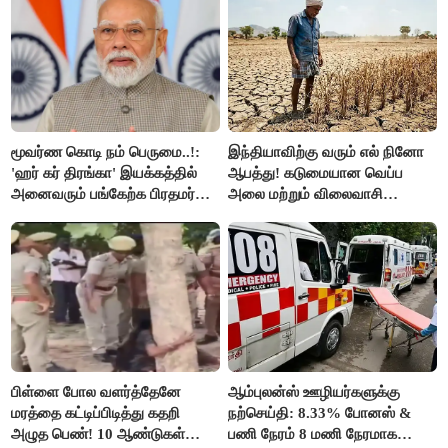
மூவர்ண கொடி நம் பெருமை..!:
இந்தியாவிற்கு வரும் எல் நினோ
'ஹர் கர் திரங்கா' இயக்கத்தில்
ஆபத்து! கடுமையான வெப்ப
அனைவரும் பங்கேற்க பிரதமர்
அலை மற்றும் விலைவாசி
மோடி அழைப்பு!
உயர்வுக்கு தயாராகிறதா நாடு?
பிள்ளை போல வளர்த்தேனே
ஆம்புலன்ஸ் ஊழியர்களுக்கு
மரத்தை கட்டிப்பிடித்து கதறி
நற்செய்தி: 8.33% போனஸ் &
அழுத பெண்! 10 ஆண்டுகள்
பணி நேரம் 8 மணி நேரமாக