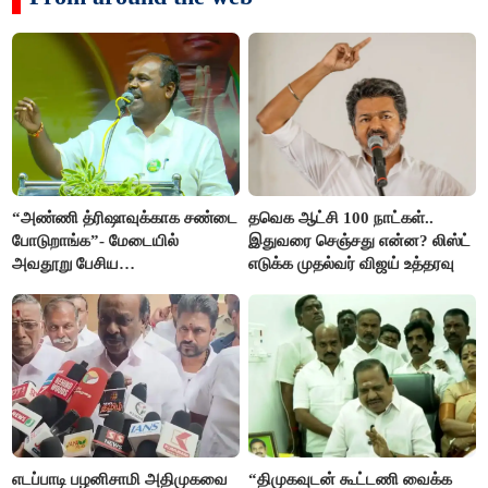
“அண்ணி த்ரிஷாவுக்காக சண்டை
தவெக ஆட்சி 100 நாட்கள்..
போடுறாங்க”- மேடையில்
இதுவரை செஞ்சது என்ன? லிஸ்ட்
அவதூறு பேசிய
எடுக்க முதல்வர் விஜய் உத்தரவு
ஆர்.பி.உதயகுமார் மீது புகார்
எடப்பாடி பழனிசாமி அதிமுகவை
“திமுகவுடன் கூட்டணி வைக்க