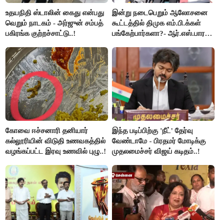
உதயநிதி ஸ்டாலின் கைது என்பது
இன்று நடைபெறும் ஆலோசனை
வெறும் நாடகம் - அர்ஜுன் சம்பத்
கூட்டத்தில் திமுக எம்.பி.க்கள்
பகிரங்க குற்றச்சாட்டு..!
பங்கேற்பார்களா?- ஆர்.எஸ்.பாரதி
விளக்கம்..!
கோவை ஈச்சனாரி தனியார்
இந்த படிப்பிற்கு 'நீட்' தேர்வு
கல்லூரியின் விடுதி உணவகத்தில்
வேண்டாமே - பிரதமர் மோடிக்கு
வழங்கப்பட்ட இரவு உணவில் புழு..!
முதலமைச்சர் விஜய் கடிதம்..!