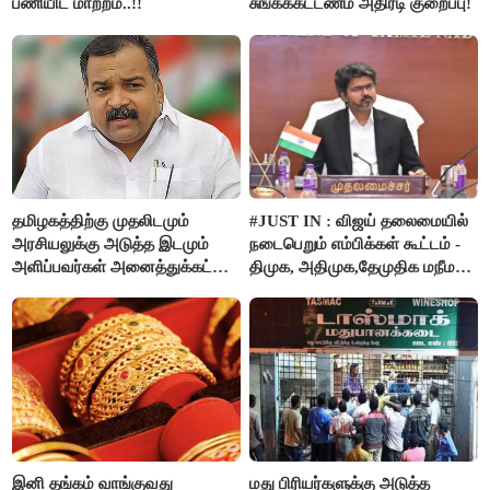
பணியிட மாற்றம்..!!
சுங்கக்கட்டணம் அதிரடி குறைப்பு!
தமிழகத்திற்கு முதலிடமும்
#JUST IN : விஜய் தலைமையில்
அரசியலுக்கு அடுத்த இடமும்
நடைபெறும் எம்பிக்கள் கூட்டம் -
அளிப்பவர்கள் அனைத்துக்கட்சி
திமுக, அதிமுக,தேமுதிக மநீம
கூட்டத்தில் நிச்சயம்
புறக்கணிப்பு..!
பங்கேற்பார்கள் - மாணிக்கம்
தாகூர்..!!
இனி தங்கம் வாங்குவது
மது பிரியர்களுக்கு அடுத்த