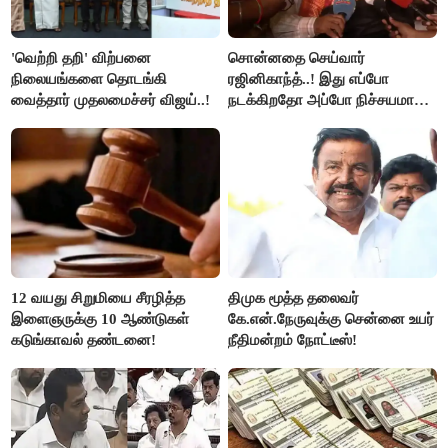
'வெற்றி தறி' விற்பனை
சொன்னதை செய்வார்
நிலையங்களை தொடங்கி
ரஜினிகாந்த்..! இது எப்போ
வைத்தார் முதலமைச்சர் விஜய்..!
நடக்கிறதோ அப்போ நிச்சயமாக
ரஜினி ₹1 கோடி தருவார் - லதா
ரஜினிகாந்த்..!
12 வயது சிறுமியை சீரழித்த
திமுக மூத்த தலைவர்
இளைஞருக்கு 10 ஆண்டுகள்
கே.என்.நேருவுக்கு சென்னை உயர்
கடுங்காவல் தண்டனை!
நீதிமன்றம் நோட்டீஸ்!