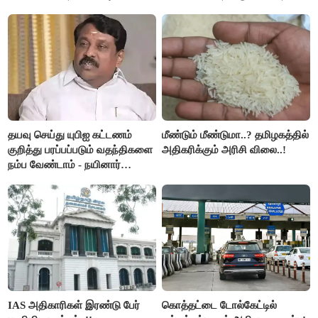
இரங்கல்..!!
அமெரிக்கா நிறைவேற்றம்..!!
தயவு செய்து யுபிஐ கட்டணம்
மீண்டும் மீண்டுமா..? தமிழகத்தில்
குறித்து பரப்பப்படும் வதந்திகளை
அதிகரிக்கும் அரிசி விலை..!
நம்ப வேண்டாம் - நயினார்
நாகேந்திரன்..!!
IAS அதிகாரிகள் இரண்டு பேர்
கொத்தட்டை டோல்கேட்டில்