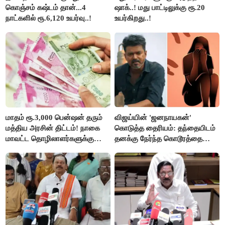
கொஞ்சம் கஷ்டம் தான்...4
ஷாக்..! மது பாட்டிலுக்கு ரூ.20
நாட்களில் ரூ.6,120 உயர்வு..!
உயர்கிறது..!
மாதம் ரூ.3,000 பென்ஷன் தரும்
விஜய்யின் 'ஜனநாயகன்'
மத்திய அரசின் திட்டம்! நாகை
கொடுத்த தைரியம்: தந்தையிடம்
மாவட்ட தொழிலாளர்களுக்கு
தனக்கு நேர்ந்த கொடூரத்தை
ஆட்சியர் வெளியிட்ட சூப்பர்
கூறிய சிறுமி!
செய்தி!