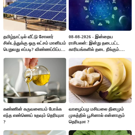
தமிழ்நாட்டில் வீட்டு சோலார்
08-08-2026 - இன்றைய
சிஸ்டத்துக்கு ஒரு லட்சம் மானியம்
ராசிபலன்: இன்று தடைபட்ட
பெறுவது எப்படி? விண்ணப்பிப்பது
காரியங்களில் தடை நீங்கும்.
எப்படி?
பணவரத்து எதிர்பார்த்தபடி
இருக்கும். ஆன்மீக எண்ணம்
அதிகரிக்கும்..!
கண்ணின் கருவளையம் போக்க
வாழைப்பழ மசியலை தினமும்
எந்த எண்ணெய் உதவும் தெரியுமா
முகத்தில் பூசினால் என்னாகும்
?
தெரியுமா ?