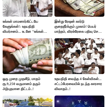
உங்கள் மாமனார்கிட்டயே
இன்று ரேஷன் கார்டு
கேளுங்கள்!: உதயநிதி
குறைதீர்க்கும் முகாம்! பெயர்
விமர்சனம்... உடனே "உங்கள்
மாற்றம், விரல்ரேகை பதிவு செய்ய
அப்பாவிடம் கேளுங்கள்" என
அரிய வாய்ப்பு!
ஆதவ் அர்ஜுனா பதிலடி!
ஒரு முறை முதலீடு, மாதம்
உதயநிதி வைத்த 4 கேள்விகள்...
ரூ.9,250 வருமானம் தரும்
சட்டப்பேரவையில் நடந்த காரசார
அற்புதமான திட்டம்..!
விவாதம்..!