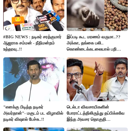
#BIG NEWS : நடிகர் சரத்குமார்
இப்படி கூட மரணம் வருமா..??
ஆஜராக சம்மன் - நீதிமன்றம்
அக்கா, தங்கை பலி..
உத்தரவு..!!
கொண்டைக்கடலையால் பறிபோன
உயிர்கள்..!!
"எனக்கு பிடித்த நடிகர்
டெல்டா விவசாயிகளின்
அவர்தான்"- மகுடம் பட விழாவில்
போராட்டத்திலிருந்து தப்பிக்கவே
நடிகர் விஷால் பேச்சு..!!
இந்த அவசர தொகுதி
மறுவரையறை நாடகத்தை