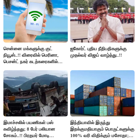
அரங்கேற்றுகிறார் முதலமைச்சர் -
திமுக ஐடி விங்..!!
சென்னை மக்களுக்கு குட்
ஐகோர்ட் புதிய நீதிபதிகளுக்கு
நியூஸ்..!! விரைவில் மெரினா,
முதல்வர் விஜய் வாழ்த்து..!!
பெசன்ட் நகர் கடற்கரைகளில்
இலவச Wi-Fi வசதி..!!
இமாச்சலில் பயணிகள் பஸ்
இந்தியாவில் இருந்து
கவிழ்ந்தது; 8 பேர் பலியான
இறக்குமதியாகும் பொருட்களுக்கு
சோகம்..!! பிரதமர் மோடி
100% வரி விதிக்கும் மசோதா;