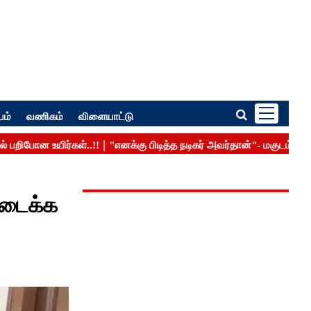
பம்
வணிகம்
விளையாட்டு
ிடைக்க