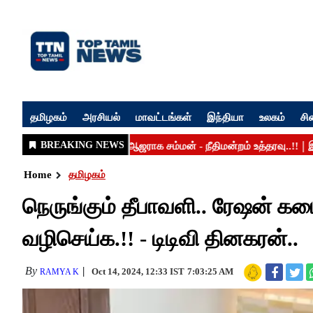
தமிழகம்
அரசியல்
மாவட்டங்கள்
இந்தியா
உலகம்
சி
Home
தமிழகம்
நெருங்கும் தீபாவளி.. ரேஷன் கட
வழிசெய்க.!! - டிடிவி தினகரன்..
By
Oct 14, 2024, 12:33 IST
7:03:25 AM
RAMYA K