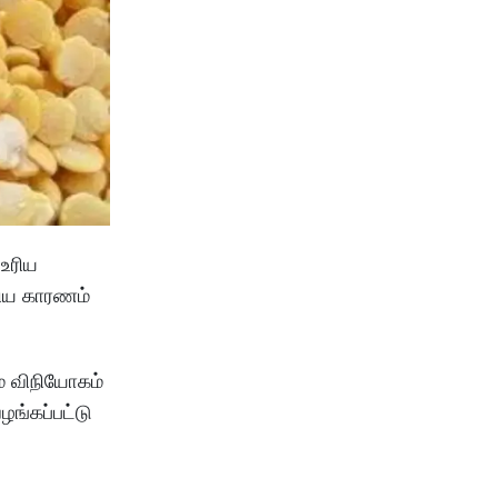
 உரிய
கிய காரணம்
ம் விநியோகம்
ங்கப்பட்டு