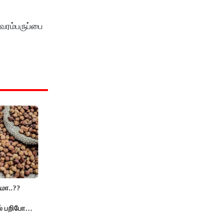
வரம்பருப்பை
மா..??
் பறிபோன