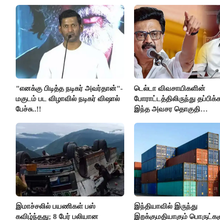
கும்பலுக்கு உதவிய வாலிபர்
கைது..!!
"எனக்கு பிடித்த நடிகர் அவர்தான்"-
டெல்டா விவசாயிகளின்
மகுடம் பட விழாவில் நடிகர் விஷால்
போராட்டத்திலிருந்து தப்பிக
பேச்சு..!!
இந்த அவசர தொகுதி
மறுவரையறை நாடகத்தை
அரங்கேற்றுகிறார் முதலமைச்ச
திமுக ஐடி விங்..!!
இமாச்சலில் பயணிகள் பஸ்
இந்தியாவில் இருந்து
கவிழ்ந்தது; 8 பேர் பலியான
இறக்குமதியாகும் பொருட்கள