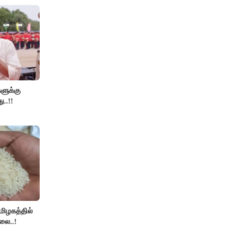
களுக்கு
ு..!!
தமிழகத்தில்
லை..!