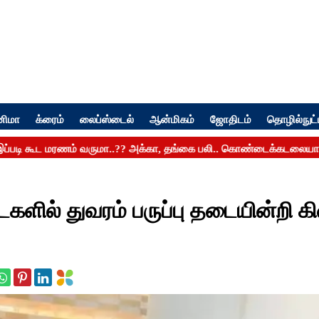
னிமா
க்ரைம்
லைப்ஸ்டைல்
ஆன்மிகம்
ஜோதிடம்
தொழில்நுட்
ைகளில் துவரம் பருப்பு தடையின்றி க