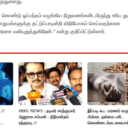
ழுந்துள்ளது.
 கொண்டு ஒப்பந்தம் வழங்கிய நிறுவனங்களிடமிருந்து உரிய து
ுமக்களுக்கு தட்டுப்பாடின்றி விநியோகம் செய்வதற்கான
வலியுறுத்துகிறேன்.” என்று குறிப்பிட்டுள்ளார்.
.!!
#BIG NEWS : நடிகர் சரத்குமார்
இப்படி கூட மரணம் வரு
ஆஜராக சம்மன் - நீதிமன்றம்
அக்கா, தங்கை பலி..
ி
உத்தரவு..!!
கொண்டைக்கடலையால