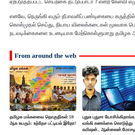
ஏற்படுத்தப்பட்ட செயற்கை தட்டுப்பாடா ? என்ற கேள்வி எ
எனவே, நெருங்கி வரும் தீபாவளிப் பண்டிகையை கருத்தில்
கொள்முதல் செய்து, நியாய விலைக்கடைகள் மூலமாக பொத
நடவடிக்கைகளை உடனடியாக மேற்கொள்ளுமாறு தமிழக அரசை 
From around the web
தமிழக மக்களவை தொகுதிகள் 59
புதுசு புதுசா யோசிக்கிறாங்க.
ஆக உயரும்: உத்தேச பட்டியல் இதோ!
வங்கி கணக்கை கொடுத்து
கமிஷன்.. ஆன்லைன் மோசட