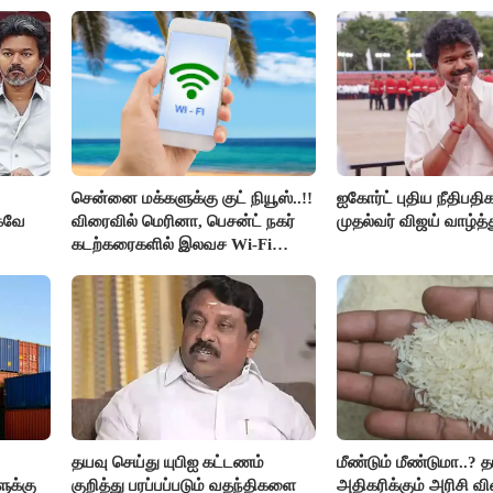
உயிர்கள்..!!
சென்னை மக்களுக்கு குட் நியூஸ்..!!
ஐகோர்ட் புதிய நீதிபதி
்கவே
விரைவில் மெரினா, பெசன்ட் நகர்
முதல்வர் விஜய் வாழ்த்த
கடற்கரைகளில் இலவச Wi-Fi
வசதி..!!
ர் -
தயவு செய்து யுபிஐ கட்டணம்
மீண்டும் மீண்டுமா..? 
ுக்கு
குறித்து பரப்பப்படும் வதந்திகளை
அதிகரிக்கும் அரிசி வி