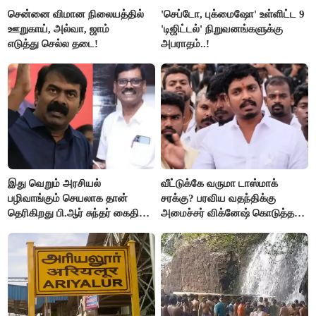
சென்னை விமான நிலையத்தில்
'செப்டோ, புக்மைஷோ' உள்ளிட்ட 9
ஊறுகாய், அல்வா, ஜாம்
'டிஜிட்டல்' நிறுவனங்களுக்கு
எடுத்து செல்ல தடை!
அபராதம்..!
இது வெறும் அரசியல்
வீட்டுக்கே வருமா டாஸ்மாக்
பழிவாங்கும் செயலாக தான்
சரக்கு? பரவிய வதந்திக்கு
தெரிகிறது பி.ஆர் சுந்தர் கைதிற்கு
அமைச்சர் விக்னேஷ் கொடுத்த
சீமான் கடும் கண்டனம்..!
விளக்கம்!