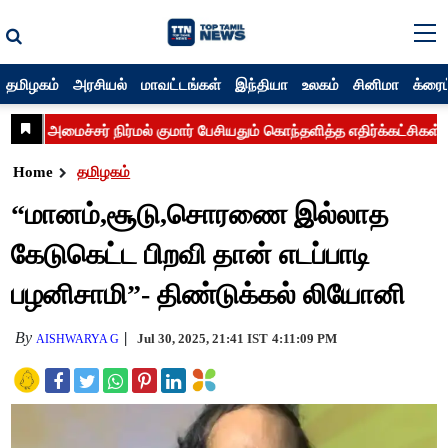
தமிழகம்
அரசியல்
மாவட்டங்கள்
இந்தியா
உலகம்
சினிமா
க்ரைம
Home
தமிழகம்
“மானம்,சூடு,சொரணை இல்லாத
கேடுகெட்ட பிறவி தான் எடப்பாடி
பழனிசாமி”- திண்டுக்கல் லியோனி
By
Jul 30, 2025, 21:41 IST
4:11:09 PM
AISHWARYA G