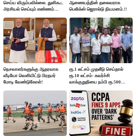
செய்ய விரும்பவில்லை. துளிகூட
ஆணையத்தின் தலைவராக
அரசியல் செய்யும் எண்ணம்
பெலிக்ஸ் ஜெரால்டு நியமனம்.!!
இல்லை - உதயநிதிக்கு முதல்வர்
விஜய் பதில்!
நெசவாளர்களுக்கு ஆதரவாக
ரூ.1 லட்சம் முதலீடு செய்தால்
வீடியோ வெளியிட்டு பிரதமர்
ரூ.10 லட்சம்: கவர்ச்சி
மோடி வேண்டுகோள்!
வாக்குறுதியை நம்பி ரூ.500
கோடியை இழந்த திருப்பூர்
மக்கள்!