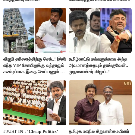
அன்புமணி சாடல்!
விஐபி தரிசனத்திற்கு செக்..! இனி
தமிழ்நாட்டு மக்களுக்காக அந்த
எந்த VIP கோயிலுக்கு வந்தாலும்
அவமானத்தையும் தாங்குவேன்..
கண்டிப்பாக இதை செய்யணும் -
முதலமைச்சர் விஜய்..!
அமைச்சர் ரமேஷ்..!
#JUST IN : ‘Cheap Politics’
தமிழக மாநில சிறுபான்மையினர்