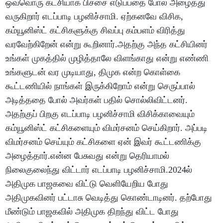
ஒவ்வொரு கட்சியாக பிச்சை எடுப்பதை போல் அழைத்து
வருகிறார் எடப்பாடி பழனிச்சாமி. ஏற்கனவே விசிக,
கம்யூனிஸ்ட் கட்சிகளுக்கு சிவப்பு கம்பளம் விரித்து
வரவேற்கிறேன் என்று கூறினார்.அதற்கு அந்த கட்சியினர்
உங்கள் முகத்தில் முழித்தாலே விளங்காது என்று எண்ணி
உங்களுடன் வர முடியாது, திமுக என்ற கொள்கை
கூட்டணியில் நாங்கள் இருக்கிறோம் என்று செருப்பால்
அடித்ததை போல் அவர்கள் பதில் சொல்லிவிட்டனர்.
அதற்குப் பிறகு எடப்பாடி பழனிச்சாமி விசிக்காவையும்
கம்யூனிஸ்ட் கட்சிகளையும் விமர்சனம் செய்கிறார். அப்படி
விமர்சனம் செய்யும் கட்சிகளை ஏன் இவர் கூட்டணிக்கு
அழைத்தார்.என்ன பேசுவது என்று தெரியாமல்
நிலைகுலைந்து விட்டார் எடப்பாடி பழனிச்சாமி.2024ல்
அதிமுக பாஜகவை விட்டு வெளியேறிய போது
அதிமுகவினர் பட்டாசு வெடித்து கொண்டாடினர். தற்போது
மீண்டும் பாஜகவில் அதிமுக திறந்து விட்ட போது