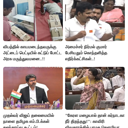
விபத்தில் காயமடைந்தவருக்கு
அமைச்சர் நிர்மல் குமார்
அட்டைப் பெட்டியில் கட்டுப் போட்ட
பேசியதும் கொந்தளித்த
அரசு மருத்துவமனை..!!
எதிர்க்கட்சிகள்..!
முதல்வர் விஜய் தலைமையில்
"கேரள மழையால் தான் கர்நாடகா
நாளை தமிழக எம்.பி.க்கள்
நீர் திறந்தது!": காவிரி
கலந்தாய்வு கூட்டம்!
விவகாரத்தில் பாமக சௌமியா