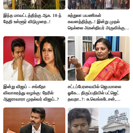
இந்த மாவட்டத்திற்கு ஆக. 10-ந்
சுற்றுலா பயணிகள்
தேதி உள்ளூர் விடுமுறை..!
கவனத்திற்கு..! இன்று முதல்
நெல்லை அகஸ்தியர் அருவிக்கு
செல்ல தடை..!
இன்று விஜய் – சங்கீதா
சட்டப்பேரவையில் ஜெபமாலை
விவாகரத்து வழக்கு: நேரில்
ஓகே... திருப்பதியில் பட்ஜெட்
ஆஜராவாரா முதல்வர் விஜய்..?
தவறா..?: சு.வெங்கடேசன்,
திருமாவளவனுக்கு தமிழிசை
கேள்வி..!