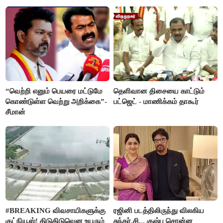
“வெற்றி எனும் பெயரை மட்டுமே
தெளிவான திசையை காட்டும்
கொண்டுள்ள வெற்று அறிக்கை”-
பட்ஜெட் - மாணிக்கம் தாகூர்
சீமான்
#BREAKING விவசாயிகளுக்கு
ரஜினி படத்திலிருந்து விலகிய
குட்நியூஸ்! கிடுகிடுவென உயரும்
சுந்தர்.சி... குஷ்பு சொன்ன