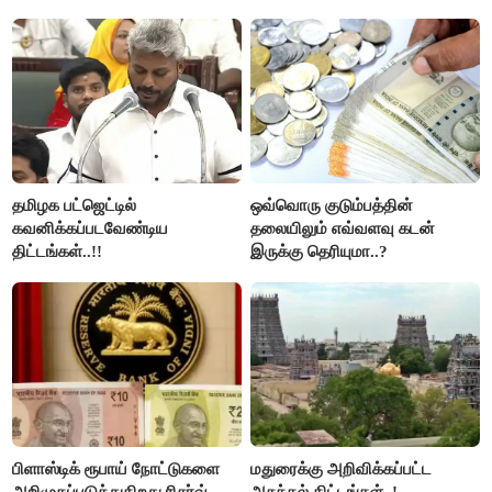
தமிழக பட்ஜெட்டில்
ஒவ்வொரு குடும்பத்தின்
கவனிக்கப்படவேண்டிய
தலையிலும் எவ்வளவு கடன்
திட்டங்கள்..!!
இருக்கு தெரியுமா..?
பிளாஸ்டிக் ரூபாய் நோட்டுகளை
மதுரைக்கு அறிவிக்கப்பட்ட