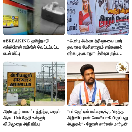
#BREAKING தமிழ்நாடு
“அன்பு அக்கா த்ரிஷாவை யார்
எக்ஸ்பிரஸ் ரயிலில் வெட்டப்பட்ட
தவறாக பேசினாலும் எங்களால்
உடல் மீட்பு
ஏற்க முடியாது”- த்ரிஷா நற்பணி
மன்றத்தினர் போஸ்டர்
அரியலூர் மாவட்டத்திற்கு வரும்
“பட்ஜெட்டில் மக்களுக்கு பிடித்த
ஆக. 10ம் தேதி உள்ளூர்
அறிவிப்புகள் வெளியாகியிருப்பது
விடுமுறை அறிவிப்பு
ஆறுதல்”- ஜோஸ் சார்லஸ் மார்டின்