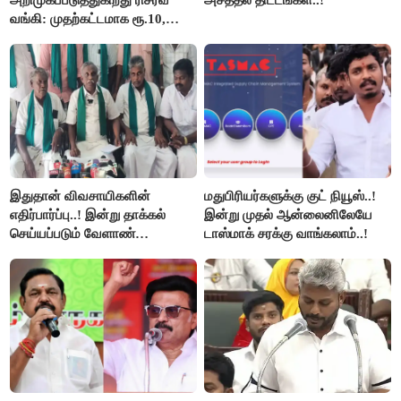
அறிமுகப்படுத்துகிறது ரிசர்வ்
அசத்தல் திட்டங்கள்..!
வங்கி: முதற்கட்டமாக ரூ.10,
ரூ.20 நோட்டுகள் அச்சடிப்பு!
இதுதான் விவசாயிகளின்
மதுபிரியர்களுக்கு குட் நியூஸ்..!
எதிர்பார்ப்பு..! இன்று தாக்கல்
இன்று முதல் ஆன்லைனிலேயே
செய்யப்படும் வேளாண்
டாஸ்மாக் சரக்கு வாங்கலாம்..!
பட்ஜெட்டுக்கு பி.ஆர்.பாண்டியன்
கோரிக்கை!