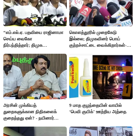
“எம்.எல்.ஏ. பதவியை ராஜினாமா
கொளத்தூரில் முறைகேடு
செய்ய வைகோ
இல்லை; திமுகவினர் பொய்
நிர்பந்தித்தார்; திமுக
குற்றச்சாட்டை வைக்கிறார்கள்-
எம்.எல்.ஏக்களாகவே
வி.எஸ்.பாபு
தொடர்கிறோம்”- மதிமுக
எம்.எல்.ஏக்கள் பரபரப்பு பேட்டி
அரசின் முக்கியத்
9 மாத குழந்தையின் வாயில்
துறைகளுக்கான நிதிகளைக்
‘பெவி குயிக்’ ஊற்றிய அத்தை
குறைத்தது ஏன்? - நயினார்
நாகேந்திரன்