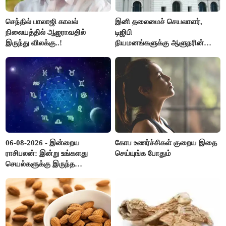
செந்தில் பாலாஜி காவல்
இனி தலைமைச் செயலாளர்,
நிலையத்தில் ஆஜராவதில்
டிஜிபி
இருந்து விலக்கு..!
நியமனங்களுக்கு ஆளுநரின்
ஒப்புதல் தேவையில்லை -
தமிழ்நாடு அரசு அதிரடி..!
06-08-2026 - இன்றைய
கோப உணர்ச்சிகள் குறைய இதை
ராசிபலன்: இன்று உங்களது
செய்யுங்க போதும்
செயல்களுக்கு இருந்த
முட்டுகட்டைகள் விலகும்.
எதிர்பார்த்த உதவிகள் கிடைக்கும்.
பணவரத்து கூடும்..!