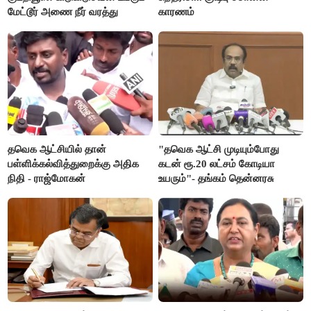
மேட்டூர் அணை நீர் வரத்து
காரணம்
தவெக ஆட்சியில் தான்
"தவெக ஆட்சி முடியும்போது
பள்ளிக்கல்வித்துறைக்கு அதிக
கடன் ரூ.20 லட்சம் கோடியா
நிதி - ராஜ்மோகன்
உயரும்"- தங்கம் தென்னரசு