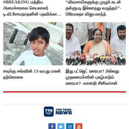
#BREAKING மத்திய
“விவசாயிகளுக்கு முழுக் கடன்
அமைச்சரவை செயலாளர்
தள்ளுபடி இல்லாதது வருத்தம்”-
டி.வி.சோமநாதனின் பதவிக்காலம்
பிரேமலதா விஜயகாந்த்
மேலும் ஓராண்டு நீட்டிப்பு
சவுக்கு சங்கரின் 13 வயது மகன்
இது பட்ஜெட் உரையா? அல்லது
தற்கொலை
முதலமைச்சரின் புகழ்பாடும்
உரையா?- வானதி சீனிவாசன்