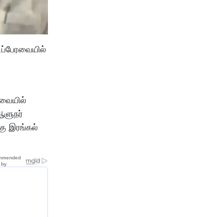
டப்பேரவையில்
ரவையில்
ஆளுநர்
கு இரங்கல்