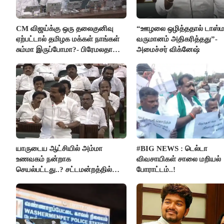
CM விஜய்க்கு ஒரு தலைகுனிவு
“ஊழலை ஒழித்ததால் டாஸ்ம
ஏற்பட்டால் தமிழக மக்கள் நாங்கள்
வருமானம் அதிகரித்தது”-
சும்மா இருப்போமா?- பிரேமலதா
அமைச்சர் விக்னேஷ்
விஜயகாந்த்
யாருடைய ஆட்சியில் அம்மா
#BIG NEWS : டெல்டா
உணவகம் நன்றாக
விவசாயிகள் சாலை மறியல்
செயல்பட்டது..? சட்டமன்றத்தில்
போராட்டம்..!
நடந்த காரசார விவாதம்..!