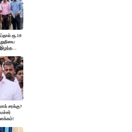
ய்தால் ரூ.10
குறுதியை
 இழந்த
மாக் சரக்கு?
ைச்சர்
ளக்கம்!