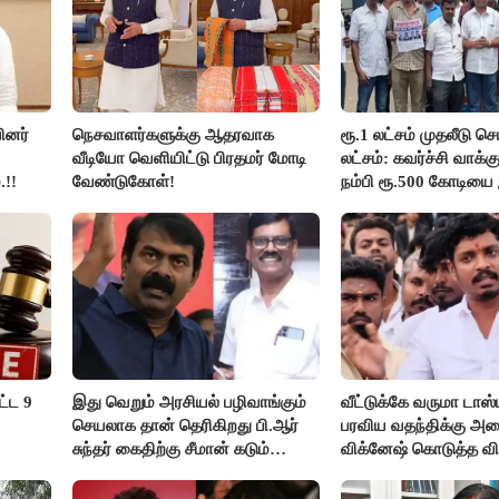
ினர்
நெசவாளர்களுக்கு ஆதரவாக
ரூ.1 லட்சம் முதலீடு செ
வீடியோ வெளியிட்டு பிரதமர் மோடி
லட்சம்: கவர்ச்சி வாக்
.!!
வேண்டுகோள்!
நம்பி ரூ.500 கோடியை
திருப்பூர் மக்கள்!
ட்ட 9
இது வெறும் அரசியல் பழிவாங்கும்
வீட்டுக்கே வருமா டாஸ்
செயலாக தான் தெரிகிறது பி.ஆர்
பரவிய வதந்திக்கு அம
சுந்தர் கைதிற்கு சீமான் கடும்
விக்னேஷ் கொடுத்த வி
கண்டனம்..!