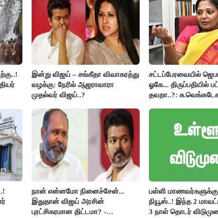
்கு..!
இன்று விஜய் – சங்கீதா விவாகரத்து
சட்டப்பேரவையில் ஜெ
தியர்
வழக்கு: நேரில் ஆஜராவாரா
ஓகே... திருப்பதியில் ப
முதல்வர் விஜய்..?
தவறா..?: சு.வெங்கடேச
திருமாவளவனுக்கு தம
கேள்வி..!
.!
நான் என்னமோ நினைச்சேன்...
பள்ளி மாணவர்களுக்கு 
ர்
இதுதான் விஜய் அரசின்
நியூஸ்..! இந்த 2 மாவட
புரட்சிகரமான திட்டமா? -
3 நாள் தொடர் விடுமுற