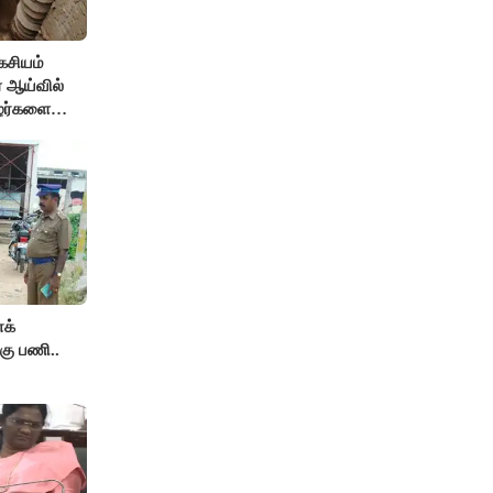
கசியம்
ஏ ஆய்வில்
ழர்களை
ம் உண்மை!
க்
கு பணி..