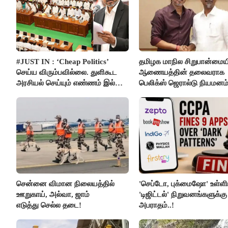
#JUST IN : ‘Cheap Politics’
தமிழக மாநில சிறுபான்மைய
செய்ய விரும்பவில்லை. துளிகூட
ஆணையத்தின் தலைவராக
அரசியல் செய்யும் எண்ணம் இல்லை
பெலிக்ஸ் ஜெரால்டு நியமனம்
- உதயநிதிக்கு முதல்வர் விஜய்
பதில்!
சென்னை விமான நிலையத்தில்
'செப்டோ, புக்மைஷோ' உள்ளி
ஊறுகாய், அல்வா, ஜாம்
'டிஜிட்டல்' நிறுவனங்களுக்கு
எடுத்து செல்ல தடை!
அபராதம்..!