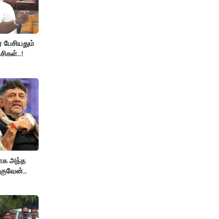
் பேசியதும்
சிகள்..!
காக அந்த
குவேன்..