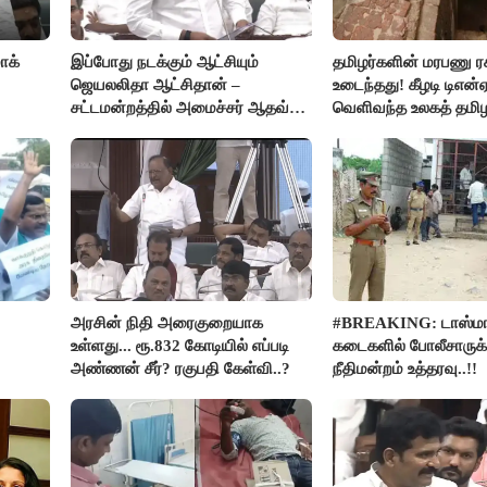
ாக்
இப்போது நடக்கும் ஆட்சியும்
தமிழர்களின் மரபணு ர
ஜெயலலிதா ஆட்சிதான் –
உடைந்தது! கீழடி டிஎன்
சட்டமன்றத்தில் அமைச்சர் ஆதவ்
வெளிவந்த உலகத் தமி
அர்ஜுனா அதிரடி பேச்சு!
மெய்சிலிர்க்க வைக்கு
அரசின் நிதி அரைகுறையாக
#BREAKING: டாஸ்மா
உள்ளது... ரூ.832 கோடியில் எப்படி
கடைகளில் போலீசாருக்
அண்ணன் சீர்? ரகுபதி கேள்வி..?
நீதிமன்றம் உத்தரவு..!!