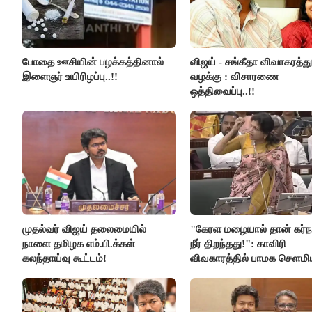
போதை ஊசியின் பழக்கத்தினால்
விஜய் - சங்கீதா விவாகரத்து
இளைஞர் உயிரிழப்பு..!!
வழக்கு : விசாரணை
ஒத்திவைப்பு..!!
முதல்வர் விஜய் தலைமையில்
"கேரள மழையால் தான் கர்
நாளை தமிழக எம்.பி.க்கள்
நீர் திறந்தது!": காவிரி
கலந்தாய்வு கூட்டம்!
விவகாரத்தில் பாமக சௌமி
அன்புமணி சாடல்!