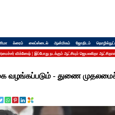
னிமா
க்ரைம்
லைப்ஸ்டைல்
ஆன்மிகம்
ஜோதிடம்
தொழில்நுட்
 வழங்கப்படும் - துணை முதலமைச்