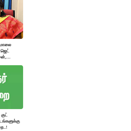
பமாலை
ட்ஜெட்
ன்,
ிழிசை
குட்
்டங்களுக்கு
ை..!