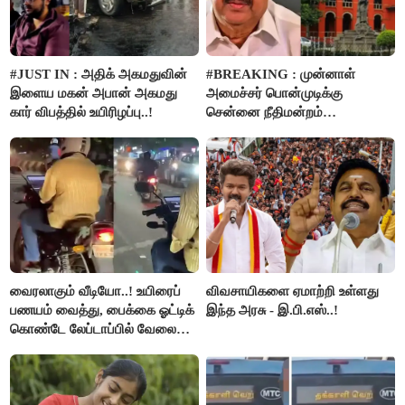
#JUST IN : அதிக் அகமதுவின்
#BREAKING : முன்னாள்
இளைய மகன் அபான் அகமது
அமைச்சர் பொன்முடிக்கு
கார் விபத்தில் உயிரிழப்பு..!
சென்னை நீதிமன்றம்
பிடிவாரண்ட்..!
வைரலாகும் வீடியோ..! உயிரைப்
விவசாயிகளை ஏமாற்றி உள்ளது
பணயம் வைத்து, பைக்கை ஓட்டிக்
இந்த அரசு - இ.பி.எஸ்..!
கொண்டே லேப்டாப்பில் வேலை
பார்த்த நபர்..!