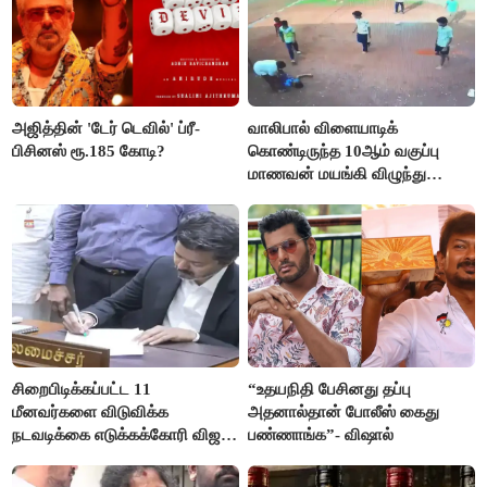
அஜித்தின் 'டேர் டெவில்' ப்ரீ-
வாலிபால் விளையாடிக்
பிசினஸ் ரூ.185 கோடி?
கொண்டிருந்த 10ஆம் வகுப்பு
மாணவன் மயங்கி விழுந்து
உயிரிழப்பு
சிறைபிடிக்கப்பட்ட 11
“உதயநிதி பேசினது தப்பு
மீனவர்களை விடுவிக்க
அதனால்தான் போலீஸ் கைது
நடவடிக்கை எடுக்கக்கோரி விஜய்
பண்ணாங்க”- விஷால்
கடிதம்