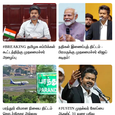
வன்கொடுமை செய்து கொலை
செய்த கொடூரம்
#BREAKING தமிழக எம்பிக்கள்
நதிகள் இணைப்புத் திட்டம் -
கூட்டத்திற்கு முதலமைச்சர்
பிரமருக்கு முதலமைச்சர் விஜய்
அழைப்பு
கடிதம்!
பரந்தூர் விமான நிலைய திட்டம்
#JUSTIN முதல்வர் கோப்பை
தொடர்கிறதா அல்லது
ஆகஸ்ட் 31 வரை பதிவு