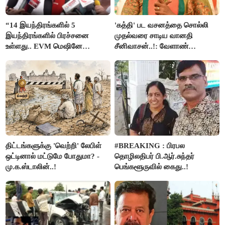
“14 இயந்திரங்களில் 5
'கத்தி' பட வசனத்தை சொல்லி
இயந்திரங்களில் பிரச்சனை
முதல்வரை சாடிய வானதி
உள்ளது.. EVM மெஷினே
சீனிவாசன்..!: வேளாண்
பிரச்சனையா இருக்கு”- என்.ஆர்.
பட்ஜெட்டுக்கு பாஜக கடும்
இளங்கோ
எதிர்ப்பு!
திட்டங்களுக்கு 'வெற்றி' லேபிள்
#BREAKING : பிரபல
ஒட்டினால் மட்டுமே போதுமா? -
தொழிலதிபர் பி.ஆர்.சுந்தர்
மு.க.ஸ்டாலின்..!
பெங்களூருவில் கைது..!