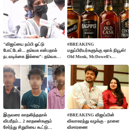
"விஜய்யை நம்பி ஓட்டு
#BREAKING
போட்டேன்... தவெக என்பதால்
மதுப்பிரியர்களுக்கு ஷாக் நியூஸ்!
நடவடிக்கை இல்லை”- தவெக
Old Monk, McDowell's
நிர்வாகியால் பாதிக்கப்பட்ட பெண்
மதுபானங்களை விற்பனை செய்ய
கதறல்
FSSAI தடை
இருவரை காதலித்ததால்
#BREAKING விஜய்யின்
விபரீதம்... 2 காதலன்களும்
விவாகரத்து வழக்கு - நாளை
சேர்ந்து சிறுமியை கூட்டு
விசாரணை