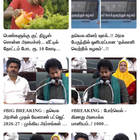
பெண்களுக்கு குட் நியூஸ்
தவெக-வினர் ஷாக்..!! அரசு
சொன்ன அமைச்சர்... வீட்டில்
பேருந்தில் ஒளிபரப்பான ‘தக்காளி
தோட்டம் போட ரூ. 10 கோடி
வெற்றிக் கழகம்’..!!
நிதி..!
#BIG BREAKING : தவெக
#BREAKING : போர்வெல் –
அரசின் முதல் வேளாண் பட்ஜெட்
கிணறு அமைக்க
2026-27 : முக்கிய அம்சங்கள் ஓர்
மானியம்..! 1000
பார்வை..!
விவசாயிகளுக்கு மானியத்தில்
பம்புசெட் வழங்கப்படும்..!