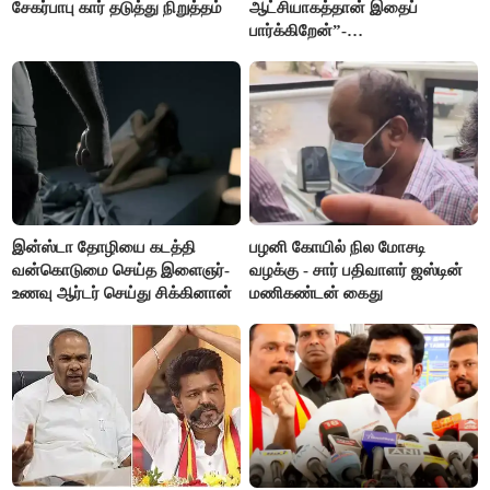
சேகர்பாபு கார் தடுத்து நிறுத்தம்
ஆட்சியாகத்தான் இதைப்
பார்க்கிறேன்”-
எம்.ஆர்.கே.பன்னீர்செல்வம்
இன்ஸ்டா தோழியை கடத்தி
பழனி கோயில் நில மோசடி
வன்கொடுமை செய்த இளைஞர்-
வழக்கு - சார் பதிவாளர் ஜஸ்டின்
உணவு ஆர்டர் செய்து சிக்கினான்
மணிகண்டன் கைது