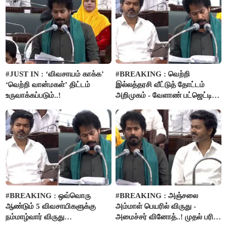
#JUST IN : ‘விவசாயம் காக்க’
#BREAKING : வெற்றி
‘வெற்றி வான்மகள்’ திட்டம்
இல்லத்தரசி வீட்டுத் தோட்டம்
உருவாக்கப்படும்..!
அறிமுகம் - வேளாண் பட்ஜெட்டில்
அறிவிப்பு..!
#BREAKING : ஒவ்வொரு
#BREAKING : அஞ்சலை
ஆண்டும் 5 விவசாயிகளுக்கு
அம்மாள் பெயரில் விருது -
நம்மாழ்வார் விருது
அமைச்சர் வினோத்..! முதல் பரிசு