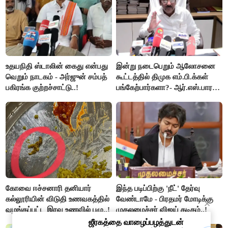
உதயநிதி ஸ்டாலின் கைது என்பது
இன்று நடைபெறும் ஆலோசனை
வெறும் நாடகம் - அர்ஜுன் சம்பத்
கூட்டத்தில் திமுக எம்.பி.க்கள்
பகிரங்க குற்றச்சாட்டு..!
பங்கேற்பார்களா?- ஆர்.எஸ்.பாரதி
விளக்கம்..!
கோவை ஈச்சனாரி தனியார்
இந்த படிப்பிற்கு 'நீட்' தேர்வு
கல்லூரியின் விடுதி உணவகத்தில்
வேண்டாமே - பிரதமர் மோடிக்கு
வழங்கப்பட்ட இரவு உணவில் புழு..!
முதலமைச்சர் விஜய் கடிதம்..!