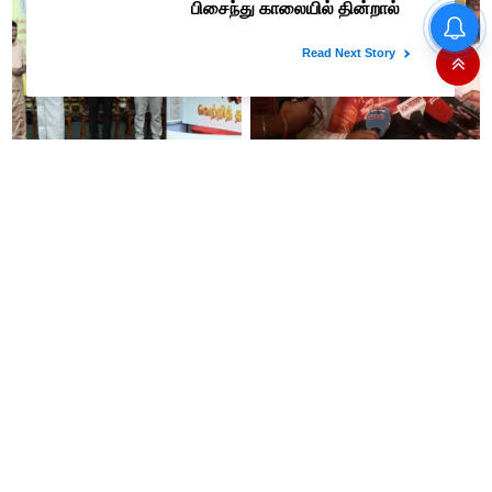
இப்படி கூட மரணம் வருமா..??
அக்கா, தங்கை பலி..
கொண்டைக்கடலையால்
பறிபோன உயிர்கள்..!!
'வெற்றி தறி' விற்பனை
சொன்னதை செய்வார்
நிலையங்களை தொடங்கி
ரஜினிகாந்த்..! இது எப்போ
வைத்தார் முதலமைச்சர் விஜய்..!
நடக்கிறதோ அப்போ நிச்சயமாக
ரஜினி ₹1 கோடி தருவார் - லதா
ரஜினிகாந்த்..!
12 வயது சிறுமியை சீரழித்த
திமுக மூத்த தலைவர்
இளைஞருக்கு 10 ஆண்டுகள்
கே.என்.நேருவுக்கு சென்னை உயர்
கடுங்காவல் தண்டனை!
நீதிமன்றம் நோட்டீஸ்!