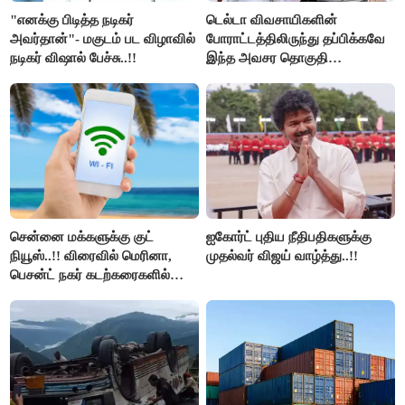
"எனக்கு பிடித்த நடிகர்
டெல்டா விவசாயிகளின்
அவர்தான்"- மகுடம் பட விழாவில்
போராட்டத்திலிருந்து தப்பிக்கவே
நடிகர் விஷால் பேச்சு..!!
இந்த அவசர தொகுதி
மறுவரையறை நாடகத்தை
அரங்கேற்றுகிறார் முதலமைச்சர் -
திமுக ஐடி விங்..!!
சென்னை மக்களுக்கு குட்
ஐகோர்ட் புதிய நீதிபதிகளுக்கு
நியூஸ்..!! விரைவில் மெரினா,
முதல்வர் விஜய் வாழ்த்து..!!
பெசன்ட் நகர் கடற்கரைகளில்
இலவச Wi-Fi வசதி..!!