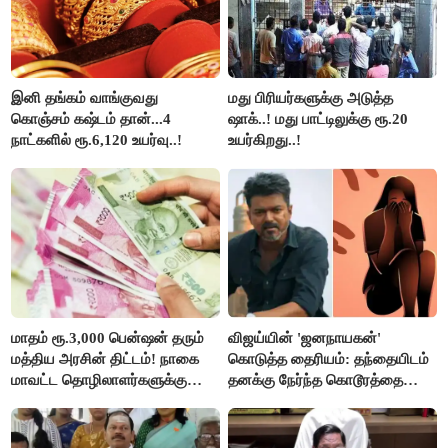
இனி தங்கம் வாங்குவது
மது பிரியர்களுக்கு அடுத்த
கொஞ்சம் கஷ்டம் தான்...4
ஷாக்..! மது பாட்டிலுக்கு ரூ.20
நாட்களில் ரூ.6,120 உயர்வு..!
உயர்கிறது..!
மாதம் ரூ.3,000 பென்ஷன் தரும்
விஜய்யின் 'ஜனநாயகன்'
மத்திய அரசின் திட்டம்! நாகை
கொடுத்த தைரியம்: தந்தையிடம்
மாவட்ட தொழிலாளர்களுக்கு
தனக்கு நேர்ந்த கொடூரத்தை
ஆட்சியர் வெளியிட்ட சூப்பர்
கூறிய சிறுமி!
செய்தி!