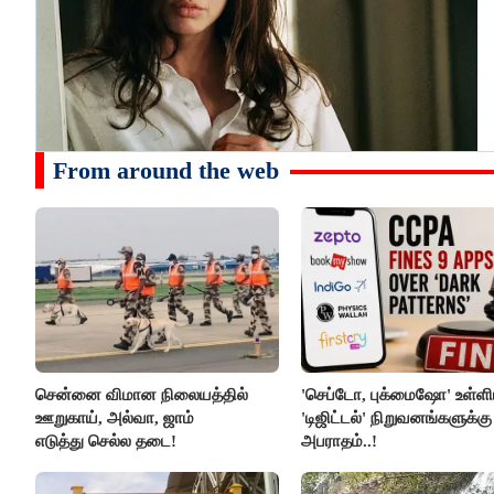
From around the web
சென்னை விமான நிலையத்தில்
'செப்டோ, புக்மைஷோ' உள்ளி
ஊறுகாய், அல்வா, ஜாம்
'டிஜிட்டல்' நிறுவனங்களுக்கு
எடுத்து செல்ல தடை!
அபராதம்..!