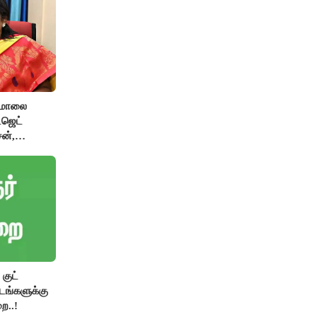
பமாலை
ட்ஜெட்
ன்,
ிழிசை
குட்
்டங்களுக்கு
ை..!