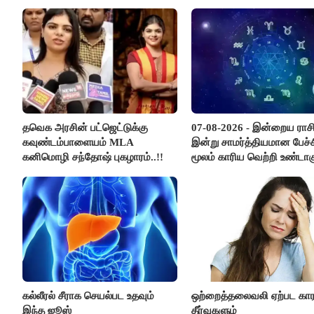
குறைக்கப்பட்டுள்ளது..!
தவெக அரசின் பட்ஜெட்டுக்கு
07-08-2026 - இன்றைய ராச
கவுண்டம்பாளையம் MLA
இன்று சாமர்த்தியமான பேச்ச
கனிமொழி சந்தோஷ் புகழாரம்..!!
மூலம் காரிய வெற்றி உண்டாகு
அடுத்தவரை நம்பி பொறுப்ப
ஒப்படைப்பதில் கவனம் தேவ
கல்லீரல் சீராக செயல்பட உதவும்
ஒற்றைத்தலைவலி ஏற்பட கா
இந்த ஜூஸ்
தீர்வுகளும்