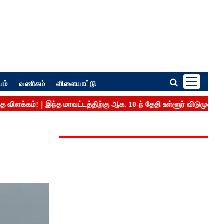
பம்
வணிகம்
விளையாட்டு