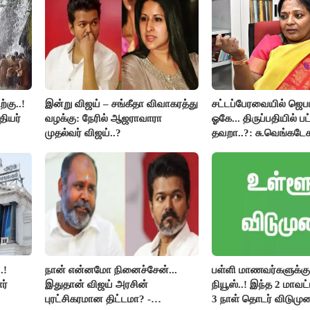
்கு..!
இன்று விஜய் – சங்கீதா விவாகரத்து
சட்டப்பேரவையில் ஜெ
தியர்
வழக்கு: நேரில் ஆஜராவாரா
ஓகே... திருப்பதியில் ப
முதல்வர் விஜய்..?
தவறா..?: சு.வெங்கடேச
திருமாவளவனுக்கு தம
கேள்வி..!
.!
நான் என்னமோ நினைச்சேன்...
பள்ளி மாணவர்களுக்கு 
ர்
இதுதான் விஜய் அரசின்
நியூஸ்..! இந்த 2 மாவட
புரட்சிகரமான திட்டமா? -
3 நாள் தொடர் விடுமுற