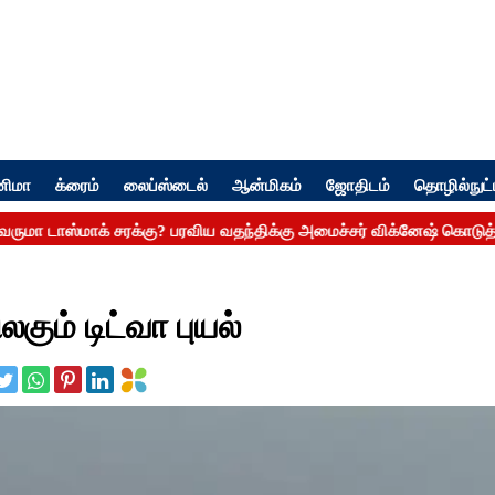
னிமா
க்ரைம்
லைப்ஸ்டைல்
ஆன்மிகம்
ஜோதிடம்
தொழில்நுட்
ம் டிட்வா புயல்