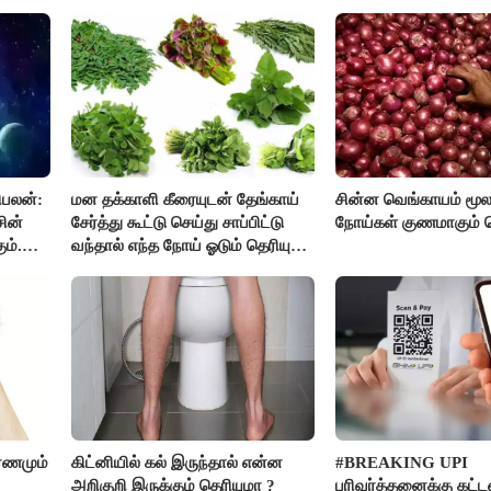
ஆர்.பி.உதயகுமார்..!
ிபலன்:
மன தக்காளி கீரையுடன் தேங்காய்
சின்ன வெங்காயம் மூல
ின்
சேர்த்து கூட்டு செய்து சாப்பிட்டு
நோய்கள் குணமாகும் த
ம்.
வந்தால் எந்த நோய் ஓடும் தெரியுமா
ுகளை
?
ை..!
ரணமும்
கிட்னியில் கல் இருந்தால் என்ன
#BREAKING UPI
அறிகுறி இருக்கும் தெரியுமா ?
பரிவர்த்தனைக்கு கட்ட