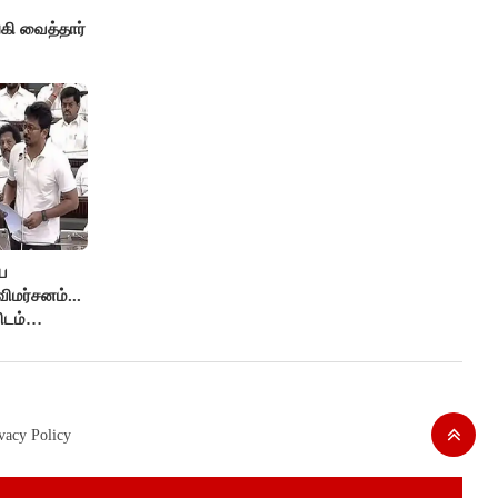
ி வைத்தார்
ே
ிமர்சனம்...
ிடம்
் அர்ஜுனா
vacy Policy