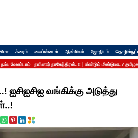
னிமா
க்ரைம்
லைப்ஸ்டைல்
ஆன்மிகம்
ஜோதிடம்
தொழில்நுட்
..! ஐசிஐசிஐ வங்கிக்கு அடுத்து
்..!