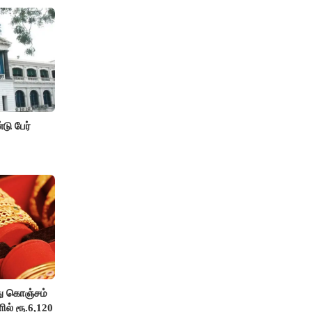
டு பேர்
து கொஞ்சம்
ில் ரூ.6,120