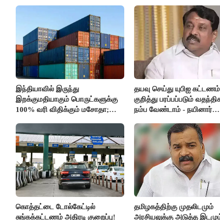
இந்தியாவில் இருந்து
தயவு செய்து யுபிஐ கட்டணம்
இறக்குமதியாகும் பொருட்களுக்கு
குறித்து பரப்பப்படும் வதந்
100% வரி விதிக்கும் மசோதா;
நம்ப வேண்டாம் - நயினார்
அமெரிக்கா நிறைவேற்றம்..!!
நாகேந்திரன்..!!
கொத்தட்டை டோல்கேட்டில்
தமிழகத்திற்கு முதலிடமும்
சுங்கக்கட்டணம் அதிரடி குறைப்பு!
அரசியலுக்கு அடுத்த இடமும