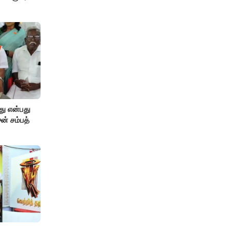
து என்பது
ன் சம்பத்
!