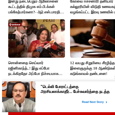
இன்று நடைபெறும் ஆலோசனை
கோவை ஈச்சனாரி தனியார்
கூட்டத்தில் திமுக எம்.பி.க்கள்
கல்லூரியின் விடுதி உணவகத
பங்கேற்பார்களா?- ஆர்.எஸ்.பாரதி
வழங்கப்பட்ட இரவு உணவில் பு
விளக்கம்..!
சொன்னதை செய்வார்
12 வயது சிறுமியை சீரழித்த
ரஜினிகாந்த்..! இது எப்போ
இளைஞருக்கு 10 ஆண்டுகள
நடக்கிறதோ அப்போ நிச்சயமாக
கடுங்காவல் தண்டனை!
ரஜினி ₹1 கோடி தருவார் - லதா
ரஜினிகாந்த்..!