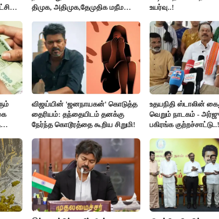
்சி
திமுக, அதிமுக,தேமுதிக மநீம
உயர்வு..!
பார்கள்
புறக்கணிப்பு..!
ும்
விஜய்யின் 'ஜனநாயகன்' கொடுத்த
உதயநிதி ஸ்டாலின் கை
கை
தைரியம்: தந்தையிடம் தனக்கு
வெறும் நாடகம் - அர்ஜு
ு
நேர்ந்த கொடூரத்தை கூறிய சிறுமி!
பகிரங்க குற்றச்சாட்டு..