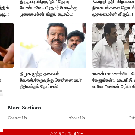
இந்த படிப்பிற்கு 'நீட்' தேர்வு
'வெற்றி தறி' விற்பனை
்தில்
வேண்டாமே - பிரதமர் மோடிக்கு
நிலையங்களை தொடங்க
ழு..!
முதலமைச்சர் விஜய் கடிதம்..!
முதலமைச்சர் விஜய்..!
திமுக மூத்த தலைவர்
உங்கள் மாமனார்கிட்டய
்
கே.என்.நேருவுக்கு சென்னை உயர்
கேளுங்கள்!: உதயநிதி வ
நீதிமன்றம் நோட்டீஸ்!
உடனே "உங்கள் அப்பாவ
கேளுங்கள்" என ஆதவ
பதிலடி!
More Sections
Contact Us
About Us
Pri
© 2019 Top Tamil News