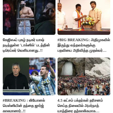
கேஜிஎஃப் புகழ் நடிகர் யாஷ்
#BIG BREAKING: அதிமுகவில்
நடித்துள்ள 'டாக்‌ஸிக்' படத்தின்
இருந்து வந்தவர்களுக்கு
டிரெய்லர் வெளியானது..!!
பதவியை அறிவித்த முதல்வர்
விஜய்..!!
#BREAKING : லியோனல்
4.5 லட்சம் பக்தர்கள் தரிசனம்
மெஸ்ஸியின் தந்தை ஜார்ஜ்
செய்த நிலையில் அமர்நாத்
காலமானார்..!!
யாத்திரை தற்காலிகமாக