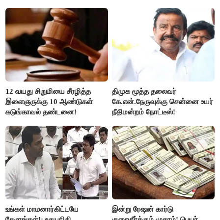
ரஜினி ₹1 கோடி தருவார் - லதா
ரஜினிகாந்த்..!
12 வயது சிறுமியை சீரழித்த
திமுக மூத்த தலைவர்
இளைஞருக்கு 10 ஆண்டுகள்
கே.என்.நேருவுக்கு சென்னை உயர்
கடுங்காவல் தண்டனை!
நீதிமன்றம் நோட்டீஸ்!
உங்கள் மாமனார்கிட்டயே
இன்று ரேஷன் கார்டு
கேளுங்கள்!: உதயநிதி
குறைதீர்க்கும் முகாம்! பெயர்