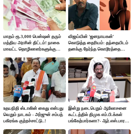
மாதம் ரூ.3,000 பென்ஷன் தரும்
விஜய்யின் 'ஜனநாயகன்'
மத்திய அரசின் திட்டம்! நாகை
கொடுத்த தைரியம்: தந்தையிடம்
மாவட்ட தொழிலாளர்களுக்கு
தனக்கு நேர்ந்த கொடூரத்தை
ஆட்சியர் வெளியிட்ட சூப்பர்
கூறிய சிறுமி!
செய்தி!
உதயநிதி ஸ்டாலின் கைது என்பது
இன்று நடைபெறும் ஆலோசனை
வெறும் நாடகம் - அர்ஜுன் சம்பத்
கூட்டத்தில் திமுக எம்.பி.க்கள்
பகிரங்க குற்றச்சாட்டு..!
பங்கேற்பார்களா?- ஆர்.எஸ்.பாரதி
விளக்கம்..!