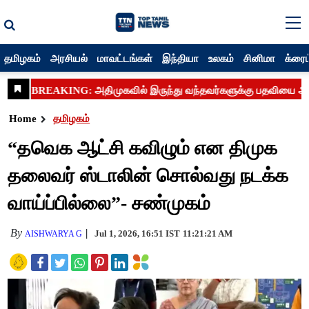
தமிழகம்
அரசியல்
மாவட்டங்கள்
இந்தியா
உலகம்
சினிமா
க்ரைம
Home
தமிழகம்
“தவெக ஆட்சி கவிழும் என திமுக
தலைவர் ஸ்டாலின் சொல்வது நடக்க
வாய்ப்பில்லை”- சண்முகம்
By
Jul 1, 2026, 16:51 IST
11:21:21 AM
AISHWARYA G