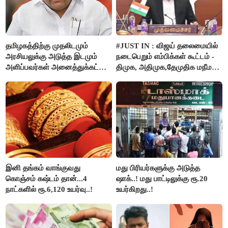
தமிழகத்திற்கு முதலிடமும்
#JUST IN : விஜய் தலைமையில்
அரசியலுக்கு அடுத்த இடமும்
நடைபெறும் எம்பிக்கள் கூட்டம் -
அளிப்பவர்கள் அனைத்துக்கட்சி
திமுக, அதிமுக,தேமுதிக மநீம
கூட்டத்தில் நிச்சயம்
புறக்கணிப்பு..!
பங்கேற்பார்கள் - மாணிக்கம்
தாகூர்..!!
இனி தங்கம் வாங்குவது
மது பிரியர்களுக்கு அடுத்த
கொஞ்சம் கஷ்டம் தான்...4
ஷாக்..! மது பாட்டிலுக்கு ரூ.20
நாட்களில் ரூ.6,120 உயர்வு..!
உயர்கிறது..!