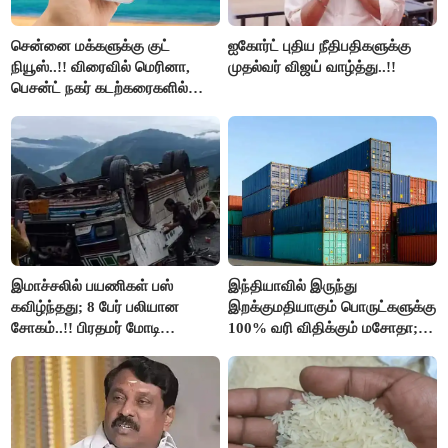
சென்னை மக்களுக்கு குட்
ஐகோர்ட் புதிய நீதிபதிகளுக்கு
நியூஸ்..!! விரைவில் மெரினா,
முதல்வர் விஜய் வாழ்த்து..!!
பெசன்ட் நகர் கடற்கரைகளில்
இலவச Wi-Fi வசதி..!!
இமாச்சலில் பயணிகள் பஸ்
இந்தியாவில் இருந்து
கவிழ்ந்தது; 8 பேர் பலியான
இறக்குமதியாகும் பொருட்களுக்கு
சோகம்..!! பிரதமர் மோடி
100% வரி விதிக்கும் மசோதா;
இரங்கல்..!!
அமெரிக்கா நிறைவேற்றம்..!!