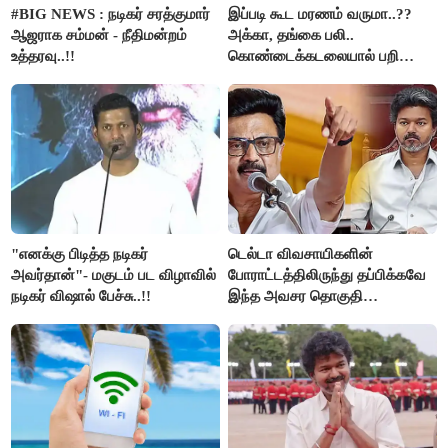
#BIG NEWS : நடிகர் சரத்குமார்
இப்படி கூட மரணம் வருமா..??
ஆஜராக சம்மன் - நீதிமன்றம்
அக்கா, தங்கை பலி..
உத்தரவு..!!
கொண்டைக்கடலையால் பறிபோன
உயிர்கள்..!!
"எனக்கு பிடித்த நடிகர்
டெல்டா விவசாயிகளின்
அவர்தான்"- மகுடம் பட விழாவில்
போராட்டத்திலிருந்து தப்பிக்கவே
நடிகர் விஷால் பேச்சு..!!
இந்த அவசர தொகுதி
மறுவரையறை நாடகத்தை
அரங்கேற்றுகிறார் முதலமைச்சர் -
திமுக ஐடி விங்..!!