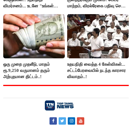
விமர்சனம்... உடனே "உங்கள்
மாற்றம், விரல்ரேகை பதிவு செய்ய
அப்பாவிடம் கேளுங்கள்" என
அரிய வாய்ப்பு!
ஆதவ் அர்ஜுனா பதிலடி!
ஒரு முறை முதலீடு, மாதம்
உதயநிதி வைத்த 4 கேள்விகள்...
ரூ.9,250 வருமானம் தரும்
சட்டப்பேரவையில் நடந்த காரசார
அற்புதமான திட்டம்..!
விவாதம்..!