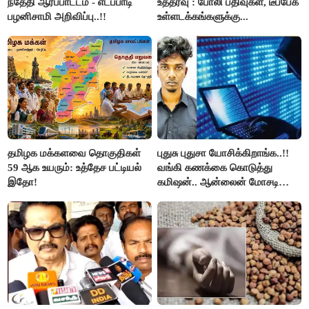
ந்தேதி ஆர்ப்பாட்டம் - எடப்பாடி
உத்தரவு : போலி பதிவுகள், டீப்பேக்
பழனிசாமி அறிவிப்பு..!!
உள்ளடக்கங்களுக்கு...
தமிழக மக்களவை தொகுதிகள்
புதுசு புதுசா யோசிக்கிறாங்க..!!
59 ஆக உயரும்: உத்தேச பட்டியல்
வங்கி கணக்கை கொடுத்து
இதோ!
கமிஷன்.. ஆன்லைன் மோசடி
கும்பலுக்கு உதவிய வாலிபர்
கைது..!!