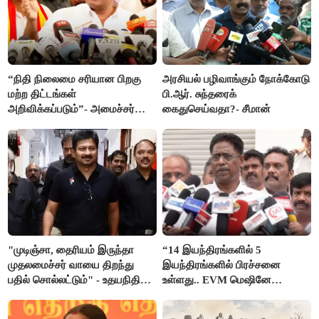
“நிதி நிலைமை சரியான பிறகு
அரசியல் பழிவாங்கும் நோக்கோடு
மற்ற திட்டங்கள்
பி.ஆர். சுந்தரைக்
அறிவிக்கப்படும்”- அமைச்சர்
கைதுசெய்வதா?- சீமான்
நிர்மல்குமார் விளக்கம்
"முடிஞ்சா, தைரியம் இருந்தா
“14 இயந்திரங்களில் 5
முதலமைச்சர் வாயை திறந்து
இயந்திரங்களில் பிரச்சனை
பதில் சொல்லட்டும்" - உதயநிதி
உள்ளது.. EVM மெஷினே
ஸ்டாலின்
பிரச்சனையா இருக்கு”- என்.ஆர்.
இளங்கோ