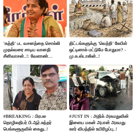
'கத்தி' பட வசனத்தை சொல்லி
திட்டங்களுக்கு 'வெற்றி' லேபிள்
முதல்வரை சாடிய வானதி
ஒட்டினால் மட்டுமே போதுமா? -
சீனிவாசன்..!: வேளாண்
மு.க.ஸ்டாலின்..!
பட்ஜெட்டுக்கு பாஜக கடும்
எதிர்ப்பு!
#BREAKING : பிரபல
#JUST IN : அதிக் அகமதுவின்
தொழிலதிபர் பி.ஆர்.சுந்தர்
இளைய மகன் அபான் அகமது
பெங்களூருவில் கைது..!
கார் விபத்தில் உயிரிழப்பு..!