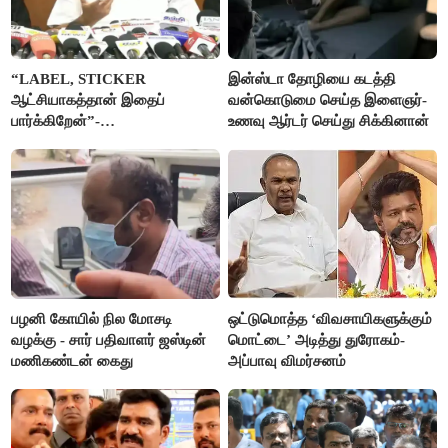
“LABEL, STICKER
இன்ஸ்டா தோழியை கடத்தி
ஆட்சியாகத்தான் இதைப்
வன்கொடுமை செய்த இளைஞர்-
பார்க்கிறேன்”-
உணவு ஆர்டர் செய்து சிக்கினான்
எம்.ஆர்.கே.பன்னீர்செல்வம்
பழனி கோயில் நில மோசடி
ஒட்டுமொத்த ‘விவசாயிகளுக்கும்
வழக்கு - சார் பதிவாளர் ஜஸ்டின்
மொட்டை’ அடித்து துரோகம்-
மணிகண்டன் கைது
அப்பாவு விமர்சனம்