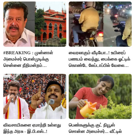
#BREAKING : முன்னாள்
வைரலாகும் வீடியோ..! உயிரைப்
அமைச்சர் பொன்முடிக்கு
பணயம் வைத்து, பைக்கை ஓட்டிக்
சென்னை நீதிமன்றம்
கொண்டே லேப்டாப்பில் வேலை
பிடிவாரண்ட்..!
பார்த்த நபர்..!
விவசாயிகளை ஏமாற்றி உள்ளது
பெண்களுக்கு குட் நியூஸ்
இந்த அரசு - இ.பி.எஸ்..!
சொன்ன அமைச்சர்... வீட்டில்