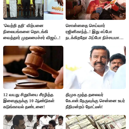
'வெற்றி தறி' விற்பனை
சொன்னதை செய்வார்
நிலையங்களை தொடங்கி
ரஜினிகாந்த்..! இது எப்போ
வைத்தார் முதலமைச்சர் விஜய்..!
நடக்கிறதோ அப்போ நிச்சயமாக
ரஜினி ₹1 கோடி தருவார் - லதா
ரஜினிகாந்த்..!
12 வயது சிறுமியை சீரழித்த
திமுக மூத்த தலைவர்
இளைஞருக்கு 10 ஆண்டுகள்
கே.என்.நேருவுக்கு சென்னை உயர்
கடுங்காவல் தண்டனை!
நீதிமன்றம் நோட்டீஸ்!