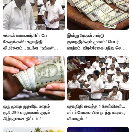
உங்கள் மாமனார்கிட்டயே
இன்று ரேஷன் கார்டு
கேளுங்கள்!: உதயநிதி
குறைதீர்க்கும் முகாம்! பெயர்
விமர்சனம்... உடனே "உங்கள்
மாற்றம், விரல்ரேகை பதிவு செய்ய
அப்பாவிடம் கேளுங்கள்" என
அரிய வாய்ப்பு!
ஆதவ் அர்ஜுனா பதிலடி!
ஒரு முறை முதலீடு, மாதம்
உதயநிதி வைத்த 4 கேள்விகள்...
ரூ.9,250 வருமானம் தரும்
சட்டப்பேரவையில் நடந்த காரசார
அற்புதமான திட்டம்..!
விவாதம்..!