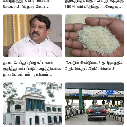
கவிழ்ந்தது; 8 பேர் பலியான
இறக்குமதியாகும் பொருட்களுக்கு
சோகம்..!! பிரதமர் மோடி
100% வரி விதிக்கும் மசோதா;
இரங்கல்..!!
அமெரிக்கா நிறைவேற்றம்..!!
தயவு செய்து யுபிஐ கட்டணம்
மீண்டும் மீண்டுமா..? தமிழகத்தில்
குறித்து பரப்பப்படும் வதந்திகளை
அதிகரிக்கும் அரிசி விலை..!
நம்ப வேண்டாம் - நயினார்
நாகேந்திரன்..!!