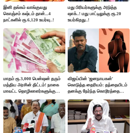
இனி தங்கம் வாங்குவது
மது பிரியர்களுக்கு அடுத்த
கொஞ்சம் கஷ்டம் தான்...4
ஷாக்..! மது பாட்டிலுக்கு ரூ.20
நாட்களில் ரூ.6,120 உயர்வு..!
உயர்கிறது..!
மாதம் ரூ.3,000 பென்ஷன் தரும்
விஜய்யின் 'ஜனநாயகன்'
மத்திய அரசின் திட்டம்! நாகை
கொடுத்த தைரியம்: தந்தையிடம்
மாவட்ட தொழிலாளர்களுக்கு
தனக்கு நேர்ந்த கொடூரத்தை
ஆட்சியர் வெளியிட்ட சூப்பர்
கூறிய சிறுமி!
செய்தி!