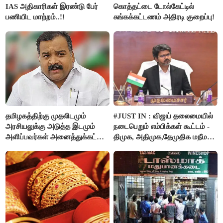
IAS அதிகாரிகள் இரண்டு பேர்
கொத்தட்டை டோல்கேட்டில்
பணியிட மாற்றம்..!!
சுங்கக்கட்டணம் அதிரடி குறைப்பு!
தமிழகத்திற்கு முதலிடமும்
#JUST IN : விஜய் தலைமையில்
அரசியலுக்கு அடுத்த இடமும்
நடைபெறும் எம்பிக்கள் கூட்டம் -
அளிப்பவர்கள் அனைத்துக்கட்சி
திமுக, அதிமுக,தேமுதிக மநீம
கூட்டத்தில் நிச்சயம்
புறக்கணிப்பு..!
பங்கேற்பார்கள் - மாணிக்கம்
தாகூர்..!!