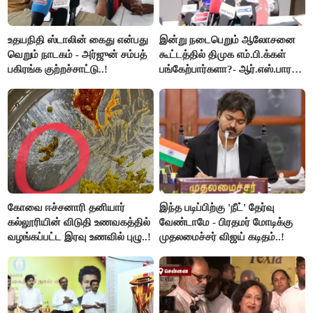
உதயநிதி ஸ்டாலின் கைது என்பது
இன்று நடைபெறும் ஆலோசனை
வெறும் நாடகம் - அர்ஜுன் சம்பத்
கூட்டத்தில் திமுக எம்.பி.க்கள்
பகிரங்க குற்றச்சாட்டு..!
பங்கேற்பார்களா?- ஆர்.எஸ்.பாரதி
விளக்கம்..!
கோவை ஈச்சனாரி தனியார்
இந்த படிப்பிற்கு 'நீட்' தேர்வு
கல்லூரியின் விடுதி உணவகத்தில்
வேண்டாமே - பிரதமர் மோடிக்கு
வழங்கப்பட்ட இரவு உணவில் புழு..!
முதலமைச்சர் விஜய் கடிதம்..!