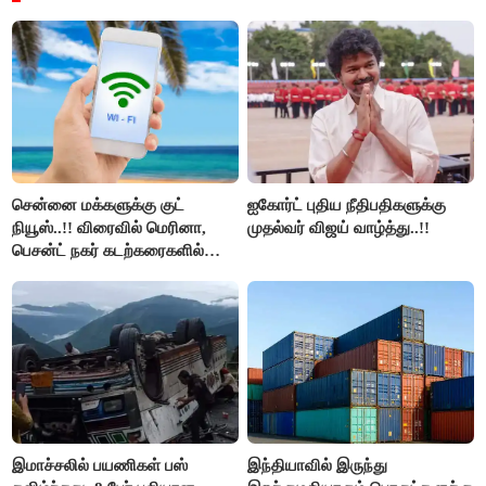
சென்னை மக்களுக்கு குட்
ஐகோர்ட் புதிய நீதிபதிகளுக்கு
நியூஸ்..!! விரைவில் மெரினா,
முதல்வர் விஜய் வாழ்த்து..!!
பெசன்ட் நகர் கடற்கரைகளில்
இலவச Wi-Fi வசதி..!!
இமாச்சலில் பயணிகள் பஸ்
இந்தியாவில் இருந்து