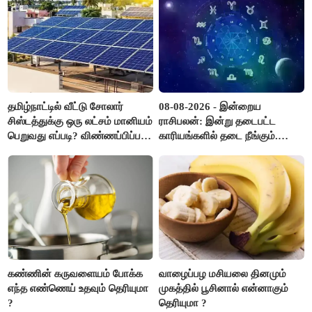
தமிழ்நாட்டில் வீட்டு சோலார்
08-08-2026 - இன்றைய
சிஸ்டத்துக்கு ஒரு லட்சம் மானியம்
ராசிபலன்: இன்று தடைபட்ட
பெறுவது எப்படி? விண்ணப்பிப்பது
காரியங்களில் தடை நீங்கும்.
எப்படி?
பணவரத்து எதிர்பார்த்தபடி
இருக்கும். ஆன்மீக எண்ணம்
அதிகரிக்கும்..!
கண்ணின் கருவளையம் போக்க
வாழைப்பழ மசியலை தினமும்
எந்த எண்ணெய் உதவும் தெரியுமா
முகத்தில் பூசினால் என்னாகும்
?
தெரியுமா ?