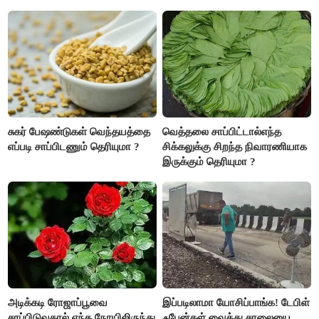
சுகர் பேஷண்டுகள் வெந்தயத்தை
வெத்தலை சாப்பிட்டால்எந்த
எப்படி சாப்பிடணும் தெரியுமா ?
சிக்கலுக்கு சிறந்த நிவாரணியாக
இருக்கும் தெரியுமா ?
அடிக்கடி ரோஜாப்பூவை
இப்படிலாமா யோசிப்பாங்க! டேபிள்
சாப்பிடுவதால் எந்த நோயிலிருந்து
ஃபேன்கள் வைத்து சாலையை