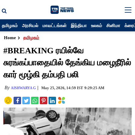
தமிழகம்
அரசியல்
மாவட்டங்கள்
இந்தியா
உலகம்
சினிமா
க்ரைம
Home
தமிழகம்
#BREAKING ரயில்வே
சுரங்கப்பாதையில் தேங்கிய மழைநீரில்
கார் மூழ்கி தம்பதி பலி
By
May 25, 2026, 14:59 IST
9:29:25 AM
AISHWARYA G