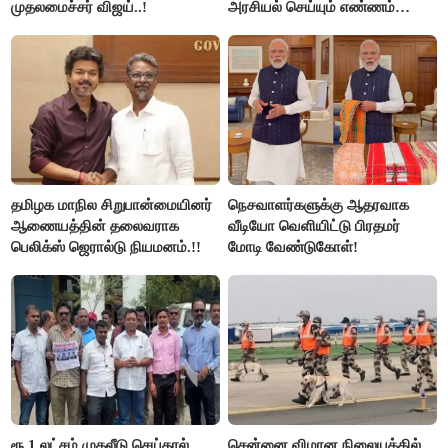
முதலமைச்சர் விஜய்..!
அரசியல் செய்யும் எண்ணம்
இல்லை - உதயநிதிக்கு முதல்வர்
விஜய் பதில்!
தமிழக மாநில சிறுபான்மையினர்
நெசவாளர்களுக்கு ஆதரவாக
ஆணையத்தின் தலைவராக
வீடியோ வெளியிட்டு பிரதமர்
பெலிக்ஸ் ஜெரால்டு நியமனம்.!!
மோடி வேண்டுகோள்!
ரூ.1 லட்சம் முதலீடு செய்தால்
சென்னை விமான நிலையத்தில்