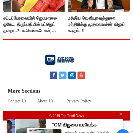
சட்டப்பேரவையில் ஜெபமாலை
மத்திய வெளியுறவுத்துறை
ஓகே... திருப்பதியில் பட்ஜெட்
மந்திரிக்கு முதலமைச்சர் விஜய்
தவறா..?: சு.வெங்கடேசன்,
கடிதம்..!!
திருமாவளவனுக்கு தமிழிசை
கேள்வி..!
More Sections
Contact Us
About Us
Privacy Policy
© 2019 Top Tamil News
டாஸ்மாக் கடைகளில் போலீஸ்