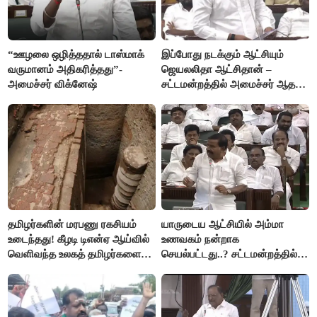
“ஊழலை ஒழித்ததால் டாஸ்மாக்
இப்போது நடக்கும் ஆட்சியும்
வருமானம் அதிகரித்தது”-
ஜெயலலிதா ஆட்சிதான் –
அமைச்சர் விக்னேஷ்
சட்டமன்றத்தில் அமைச்சர் ஆதவ்
அர்ஜுனா அதிரடி பேச்சு!
தமிழர்களின் மரபணு ரகசியம்
யாருடைய ஆட்சியில் அம்மா
உடைந்தது! கீழடி டிஎன்ஏ ஆய்வில்
உணவகம் நன்றாக
வெளிவந்த உலகத் தமிழர்களை
செயல்பட்டது..? சட்டமன்றத்தில்
மெய்சிலிர்க்க வைக்கும் உண்மை!
நடந்த காரசார விவாதம்..!