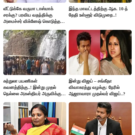
வீட்டுக்கே வருமா டாஸ்மாக்
இந்த மாவட்டத்திற்கு ஆக. 10-ந்
சரக்கு? பரவிய வதந்திக்கு
தேதி உள்ளூர் விடுமுறை..!
அமைச்சர் விக்னேஷ் கொடுத்த
விளக்கம்!
சுற்றுலா பயணிகள்
இன்று விஜய் – சங்கீதா
கவனத்திற்கு..! இன்று முதல்
விவாகரத்து வழக்கு: நேரில்
நெல்லை அகஸ்தியர் அருவிக்கு
ஆஜராவாரா முதல்வர் விஜய்..?
செல்ல தடை..!