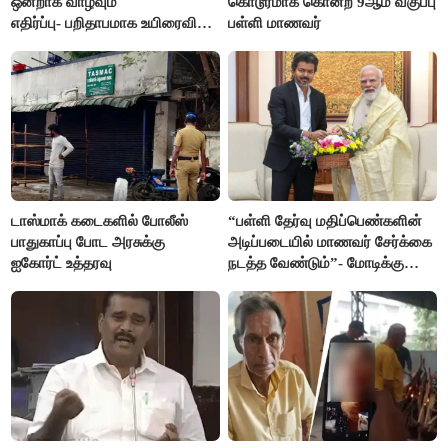
ஒன்றாக வாழவும்
கொடூரமாக கொன்ற 9ஆம் வகுப்பு
எதிர்ப்பு- பறிதாபமாக உயிரைவிட்ட
பள்ளி மாணவர்
ஜோடி
டாஸ்மாக் கடைகளில் போலீஸ்
“பள்ளி தேர்வு மதிப்பெண்களின்
பாதுகாப்பு போட அரசுக்கு
அடிப்படையில் மாணவர் சேர்க்கை
ஐகோர்ட் உத்தரவு
நடத்த வேண்டும்”- மோடிக்கு
விஜய் கடிதம்