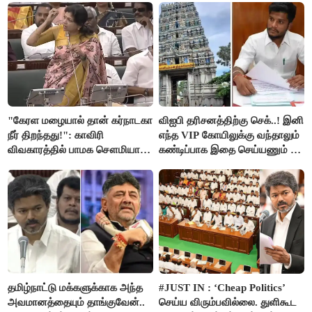
"கேரள மழையால் தான் கர்நாடகா
விஐபி தரிசனத்திற்கு செக்..! இனி
நீர் திறந்தது!": காவிரி
எந்த VIP கோயிலுக்கு வந்தாலும்
விவகாரத்தில் பாமக சௌமியா
கண்டிப்பாக இதை செய்யணும் -
அன்புமணி சாடல்!
அமைச்சர் ரமேஷ்..!
தமிழ்நாட்டு மக்களுக்காக அந்த
#JUST IN : ‘Cheap Politics’
அவமானத்தையும் தாங்குவேன்..
செய்ய விரும்பவில்லை. துளிகூட