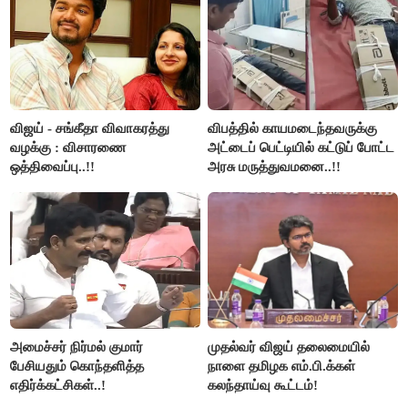
விஜய் - சங்கீதா விவாகரத்து
விபத்தில் காயமடைந்தவருக்கு
வழக்கு : விசாரணை
அட்டைப் பெட்டியில் கட்டுப் போட்ட
ஒத்திவைப்பு..!!
அரசு மருத்துவமனை..!!
அமைச்சர் நிர்மல் குமார்
முதல்வர் விஜய் தலைமையில்
பேசியதும் கொந்தளித்த
நாளை தமிழக எம்.பி.க்கள்
எதிர்க்கட்சிகள்..!
கலந்தாய்வு கூட்டம்!