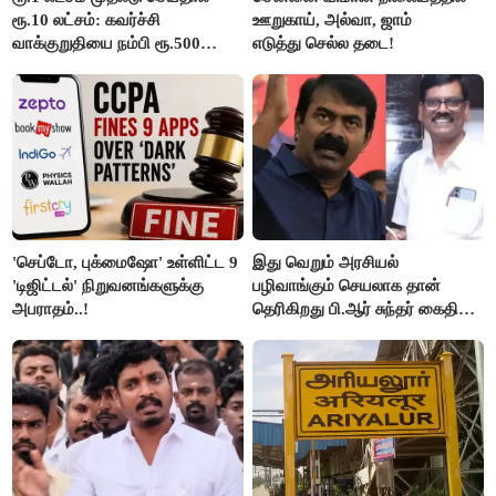
ரூ.10 லட்சம்: கவர்ச்சி
ஊறுகாய், அல்வா, ஜாம்
வாக்குறுதியை நம்பி ரூ.500
எடுத்து செல்ல தடை!
கோடியை இழந்த திருப்பூர்
மக்கள்!
'செப்டோ, புக்மைஷோ' உள்ளிட்ட 9
இது வெறும் அரசியல்
'டிஜிட்டல்' நிறுவனங்களுக்கு
பழிவாங்கும் செயலாக தான்
அபராதம்..!
தெரிகிறது பி.ஆர் சுந்தர் கைதிற்கு
சீமான் கடும் கண்டனம்..!