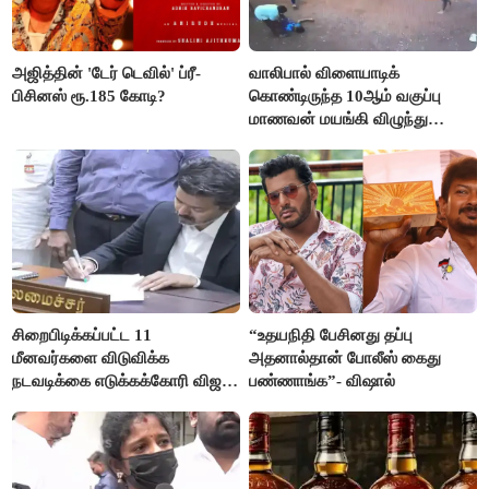
அஜித்தின் 'டேர் டெவில்' ப்ரீ-
வாலிபால் விளையாடிக்
பிசினஸ் ரூ.185 கோடி?
கொண்டிருந்த 10ஆம் வகுப்பு
மாணவன் மயங்கி விழுந்து
உயிரிழப்பு
சிறைபிடிக்கப்பட்ட 11
“உதயநிதி பேசினது தப்பு
மீனவர்களை விடுவிக்க
அதனால்தான் போலீஸ் கைது
நடவடிக்கை எடுக்கக்கோரி விஜய்
பண்ணாங்க”- விஷால்
கடிதம்