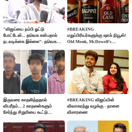
"விஜய்யை நம்பி ஓட்டு
#BREAKING
போட்டேன்... தவெக என்பதால்
மதுப்பிரியர்களுக்கு ஷாக் நியூஸ்!
நடவடிக்கை இல்லை”- தவெக
Old Monk, McDowell's
நிர்வாகியால் பாதிக்கப்பட்ட பெண்
மதுபானங்களை விற்பனை செய்ய
கதறல்
FSSAI தடை
இருவரை காதலித்ததால்
#BREAKING விஜய்யின்
விபரீதம்... 2 காதலன்களும்
விவாகரத்து வழக்கு - நாளை
சேர்ந்து சிறுமியை கூட்டு
விசாரணை
வன்கொடுமை செய்து கொலை
செய்த கொடூரம்