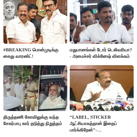
#BREAKING பொன்முடிக்கு
மதுபானங்கள் டோர் டெலிவரியா?
கைது வாரண்ட்!
- அமைச்சர் விக்னேஷ் விளக்கம்
திருத்தணி கோவிலுக்கு வந்த
“LABEL, STICKER
சேகர்பாபு கார் தடுத்து நிறுத்தம்
ஆட்சியாகத்தான் இதைப்
பார்க்கிறேன்”-
எம்.ஆர்.கே.பன்னீர்செல்வம்