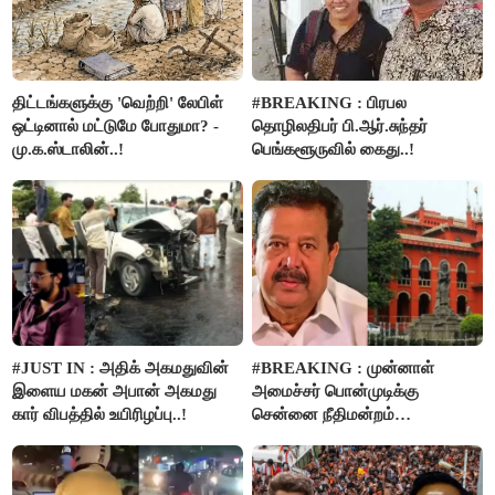
திட்டங்களுக்கு 'வெற்றி' லேபிள்
#BREAKING : பிரபல
ஒட்டினால் மட்டுமே போதுமா? -
தொழிலதிபர் பி.ஆர்.சுந்தர்
மு.க.ஸ்டாலின்..!
பெங்களூருவில் கைது..!
#JUST IN : அதிக் அகமதுவின்
#BREAKING : முன்னாள்
இளைய மகன் அபான் அகமது
அமைச்சர் பொன்முடிக்கு
கார் விபத்தில் உயிரிழப்பு..!
சென்னை நீதிமன்றம்
பிடிவாரண்ட்..!