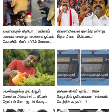
வைரலாகும் வீடியோ..! உயிரைப்
விவசாயிகளை ஏமாற்றி உள்ளது
பணயம் வைத்து, பைக்கை ஓட்டிக்
இந்த அரசு - இ.பி.எஸ்..!
கொண்டே லேப்டாப்பில் வேலை
பார்த்த நபர்..!
பெண்களுக்கு குட் நியூஸ்
தவெக-வினர் ஷாக்..!! அரசு
சொன்ன அமைச்சர்... வீட்டில்
பேருந்தில் ஒளிபரப்பான ‘தக்காளி
தோட்டம் போட ரூ. 10 கோடி
வெற்றிக் கழகம்’..!!
நிதி..!