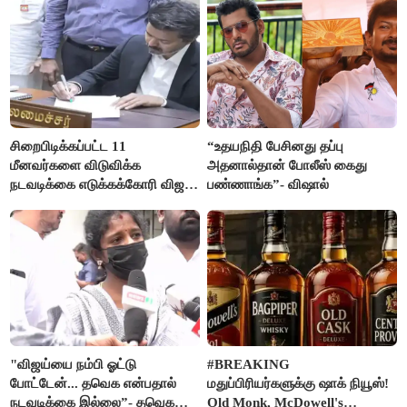
சிறைபிடிக்கப்பட்ட 11
“உதயநிதி பேசினது தப்பு
மீனவர்களை விடுவிக்க
அதனால்தான் போலீஸ் கைது
நடவடிக்கை எடுக்கக்கோரி விஜய்
பண்ணாங்க”- விஷால்
கடிதம்
"விஜய்யை நம்பி ஓட்டு
#BREAKING
போட்டேன்... தவெக என்பதால்
மதுப்பிரியர்களுக்கு ஷாக் நியூஸ்!
நடவடிக்கை இல்லை”- தவெக
Old Monk, McDowell's