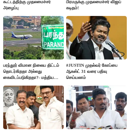
கூட்டத்திற்கு முதலமைச்சர்
பிரமருக்கு முதலமைச்சர் விஜய்
அழைப்பு
கடிதம்!
பரந்தூர் விமான நிலைய திட்டம்
#JUSTIN முதல்வர் கோப்பை
தொடர்கிறதா அல்லது
ஆகஸ்ட் 31 வரை பதிவு
கைவிடப்படுகிறதா?- மத்திய
செய்யலாம்
அரசு விளக்கம்