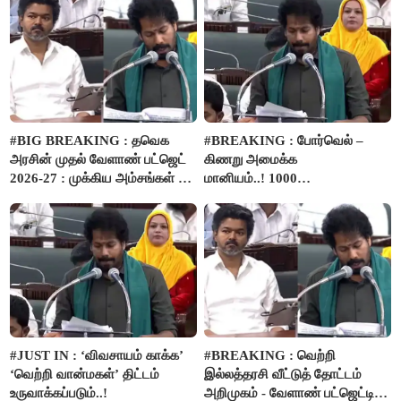
#BIG BREAKING : தவெக
#BREAKING : போர்வெல் –
அரசின் முதல் வேளாண் பட்ஜெட்
கிணறு அமைக்க
2026-27 : முக்கிய அம்சங்கள் ஓர்
மானியம்..! 1000
பார்வை..!
விவசாயிகளுக்கு மானியத்தில்
பம்புசெட் வழங்கப்படும்..!
#JUST IN : ‘விவசாயம் காக்க’
#BREAKING : வெற்றி
‘வெற்றி வான்மகள்’ திட்டம்
இல்லத்தரசி வீட்டுத் தோட்டம்
உருவாக்கப்படும்..!
அறிமுகம் - வேளாண் பட்ஜெட்டில்