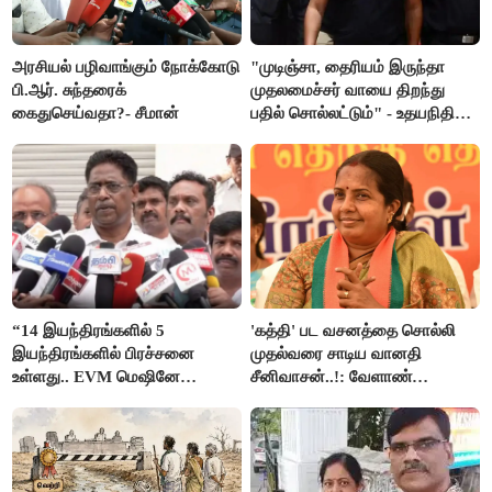
அரசியல் பழிவாங்கும் நோக்கோடு
"முடிஞ்சா, தைரியம் இருந்தா
பி.ஆர். சுந்தரைக்
முதலமைச்சர் வாயை திறந்து
கைதுசெய்வதா?- சீமான்
பதில் சொல்லட்டும்" - உதயநிதி
ஸ்டாலின்
“14 இயந்திரங்களில் 5
'கத்தி' பட வசனத்தை சொல்லி
இயந்திரங்களில் பிரச்சனை
முதல்வரை சாடிய வானதி
உள்ளது.. EVM மெஷினே
சீனிவாசன்..!: வேளாண்
பிரச்சனையா இருக்கு”- என்.ஆர்.
பட்ஜெட்டுக்கு பாஜக கடும்
இளங்கோ
எதிர்ப்பு!