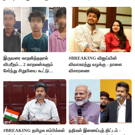
நிர்வாகியால் பாதிக்கப்பட்ட பெண்
மதுபானங்களை விற்பனை செய்ய
கதறல்
FSSAI தடை
இருவரை காதலித்ததால்
#BREAKING விஜய்யின்
விபரீதம்... 2 காதலன்களும்
விவாகரத்து வழக்கு - நாளை
சேர்ந்து சிறுமியை கூட்டு
விசாரணை
வன்கொடுமை செய்து கொலை
செய்த கொடூரம்
#BREAKING தமிழக எம்பிக்கள்
நதிகள் இணைப்புத் திட்டம் -