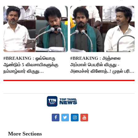
அறிவிப்பு..!
#BREAKING : ஒவ்வொரு
#BREAKING : அஞ்சலை
ஆண்டும் 5 விவசாயிகளுக்கு
அம்மாள் பெயரில் விருது -
நம்மாழ்வார் விருது
அமைச்சர் வினோத்..! முதல் பரிசு
வழங்கப்படும்..!
ரூ.2.50 லட்சம் வழங்கப்படும்..!
More Sections