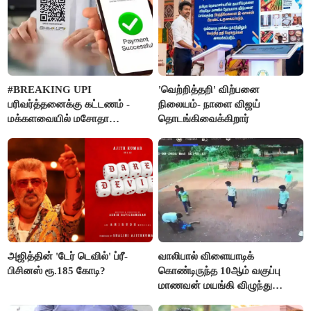
#BREAKING UPI
'வெற்றித்தறி' விற்பனை
பரிவர்த்தனைக்கு கட்டணம் -
நிலையம்- நாளை விஜய்
மக்களவையில் மசோதா
தொடங்கிவைக்கிறார்
நிறைவேற்றம்!
அஜித்தின் 'டேர் டெவில்' ப்ரீ-
வாலிபால் விளையாடிக்
பிசினஸ் ரூ.185 கோடி?
கொண்டிருந்த 10ஆம் வகுப்பு
மாணவன் மயங்கி விழுந்து
உயிரிழப்பு