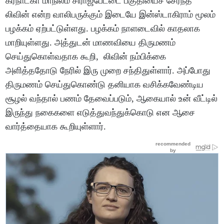
கர்நாடகா மாநிலம் சிராஜ்பேட்டை பகுதியைச் சேர்ந்த
லிவின் என்ற வாலிபருக்கும் இடையே இன்ஸ்டாகிராம் மூலம்
பழக்கம் ஏற்பட்டுள்ளது. பழக்கம் நாளடைவில் காதலாக
மாறியுள்ளது. அத்துடன் மாணவியை திருமணம்
செய்துகொள்வதாக கூறி, லிவின் நம்பிக்கை
அளித்ததோடு நேரில் இரு முறை சந்திதுள்ளார். அப்போது
திருமணம் செய்துகொண்டு தனியாக வசிக்கவேண்டிய
சூழல் வந்தால் பணம் தேவைப்படும், ஆகையால் உன் வீட்டில்
இருந்து நகைகளை எடுத்துவந்துக்கொடு என ஆசை
வார்த்தையாக கூறியுள்ளார்.