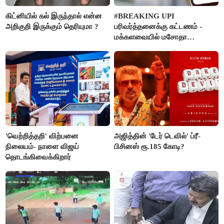
கிட்னியில் கல் இருந்தால் என்ன
#BREAKING UPI
அறிகுறி இருக்கும் தெரியுமா ?
பரிவர்த்தனைக்கு கட்டணம் -
மக்களவையில் மசோதா
நிறைவேற்றம்!
'வெற்றித்தறி' விற்பனை
அஜித்தின் 'டேர் டெவில்' ப்ரீ-
நிலையம்- நாளை விஜய்
பிசினஸ் ரூ.185 கோடி?
தொடங்கிவைக்கிறார்