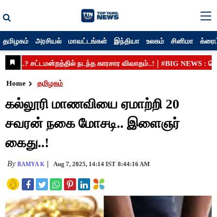
தமிழகம்
அரசியல்
மாவட்டங்கள்
இந்தியா
உலகம்
சினிமா
க்ரைம
Home
தமிழகம்
கல்லூரி மாணவியை ஏமாற்றி 20
சவரன் நகை மோசடி.. இளைஞர்
கைது..!
By
Aug 7, 2025, 14:14 IST
8:44:16 AM
RAMYA K