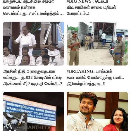
யாருடைய ஆட்சியில் அம்மா
#BIG NEWS : டெல்டா
உணவகம் நன்றாக
விவசாயிகள் சாலை மறியல்
செயல்பட்டது..? சட்டமன்றத்தில்
போராட்டம்..!
நடந்த காரசார விவாதம்..!
அரசின் நிதி அரைகுறையாக
#BREAKING: டாஸ்மாக்
உள்ளது... ரூ.832 கோடியில் எப்படி
கடைகளில் போலீசாருக்கு பணி..
அண்ணன் சீர்? ரகுபதி கேள்வி..?
நீதிமன்றம் உத்தரவு..!!