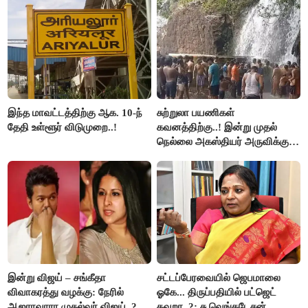
இந்த மாவட்டத்திற்கு ஆக. 10-ந்
சுற்றுலா பயணிகள்
தேதி உள்ளூர் விடுமுறை..!
கவனத்திற்கு..! இன்று முதல்
நெல்லை அகஸ்தியர் அருவிக்கு
செல்ல தடை..!
இன்று விஜய் – சங்கீதா
சட்டப்பேரவையில் ஜெபமாலை
விவாகரத்து வழக்கு: நேரில்
ஓகே... திருப்பதியில் பட்ஜெட்
ஆஜராவாரா முதல்வர் விஜய்..?
தவறா..?: சு.வெங்கடேசன்,