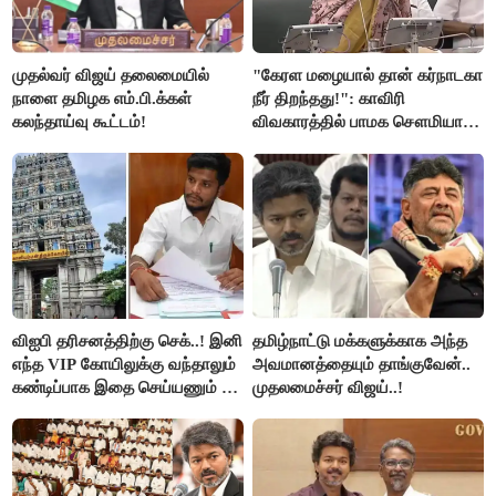
முதல்வர் விஜய் தலைமையில்
"கேரள மழையால் தான் கர்நாடகா
நாளை தமிழக எம்.பி.க்கள்
நீர் திறந்தது!": காவிரி
கலந்தாய்வு கூட்டம்!
விவகாரத்தில் பாமக சௌமியா
அன்புமணி சாடல்!
விஐபி தரிசனத்திற்கு செக்..! இனி
தமிழ்நாட்டு மக்களுக்காக அந்த
எந்த VIP கோயிலுக்கு வந்தாலும்
அவமானத்தையும் தாங்குவேன்..
கண்டிப்பாக இதை செய்யணும் -
முதலமைச்சர் விஜய்..!
அமைச்சர் ரமேஷ்..!