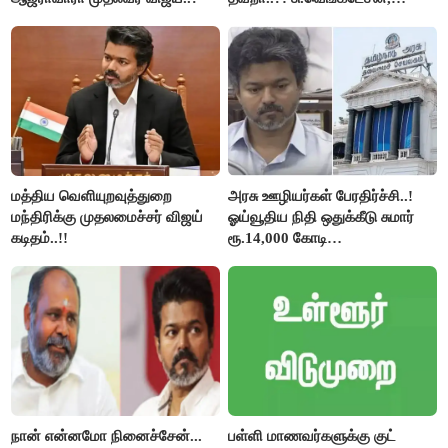
திருமாவளவனுக்கு தமிழிசை
கேள்வி..!
மத்திய வெளியுறவுத்துறை
அரசு ஊழியர்கள் பேரதிர்ச்சி..!
மந்திரிக்கு முதலமைச்சர் விஜய்
ஓய்வூதிய நிதி ஒதுக்கீடு சுமார்
கடிதம்..!!
ரூ.14,000 கோடி
குறைக்கப்பட்டுள்ளது..!
நான் என்னமோ நினைச்சேன்...
பள்ளி மாணவர்களுக்கு குட்