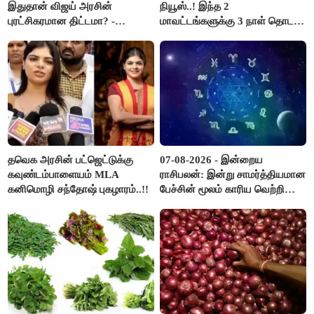
இதுதான் விஜய் அரசின்
நியூஸ்..! இந்த 2
புரட்சிகரமான திட்டமா? -
மாவட்டங்களுக்கு 3 நாள் தொடர்
ஆர்.பி.உதயகுமார்..!
விடுமுறை..!
தவெக அரசின் பட்ஜெட்டுக்கு
07-08-2026 - இன்றைய
கவுண்டம்பாளையம் MLA
ராசிபலன்: இன்று சாமர்த்தியமான
கனிமொழி சந்தோஷ் புகழாரம்..!!
பேச்சின் மூலம் காரிய வெற்றி
உண்டாகும். அடுத்தவரை நம்பி
பொறுப்புகளை ஒப்படைப்பதில்
கவனம் தேவை..!