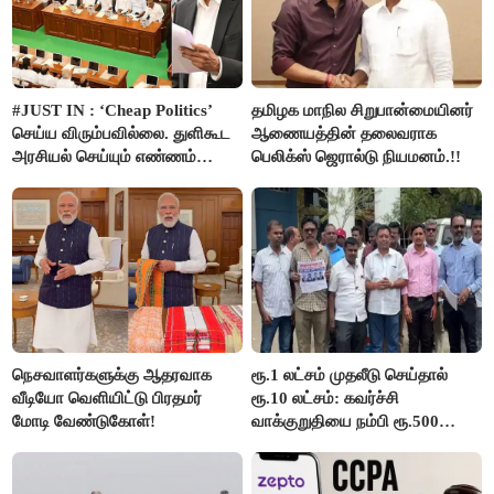
#JUST IN : ‘Cheap Politics’
தமிழக மாநில சிறுபான்மையினர்
செய்ய விரும்பவில்லை. துளிகூட
ஆணையத்தின் தலைவராக
அரசியல் செய்யும் எண்ணம்
பெலிக்ஸ் ஜெரால்டு நியமனம்.!!
இல்லை - உதயநிதிக்கு முதல்வர்
விஜய் பதில்!
நெசவாளர்களுக்கு ஆதரவாக
ரூ.1 லட்சம் முதலீடு செய்தால்
வீடியோ வெளியிட்டு பிரதமர்
ரூ.10 லட்சம்: கவர்ச்சி
மோடி வேண்டுகோள்!
வாக்குறுதியை நம்பி ரூ.500
கோடியை இழந்த திருப்பூர்
மக்கள்!