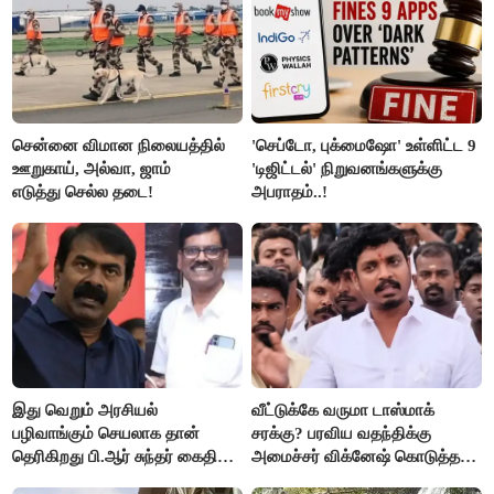
சென்னை விமான நிலையத்தில்
'செப்டோ, புக்மைஷோ' உள்ளிட்ட 9
ஊறுகாய், அல்வா, ஜாம்
'டிஜிட்டல்' நிறுவனங்களுக்கு
எடுத்து செல்ல தடை!
அபராதம்..!
இது வெறும் அரசியல்
வீட்டுக்கே வருமா டாஸ்மாக்
பழிவாங்கும் செயலாக தான்
சரக்கு? பரவிய வதந்திக்கு
தெரிகிறது பி.ஆர் சுந்தர் கைதிற்கு
அமைச்சர் விக்னேஷ் கொடுத்த
சீமான் கடும் கண்டனம்..!
விளக்கம்!