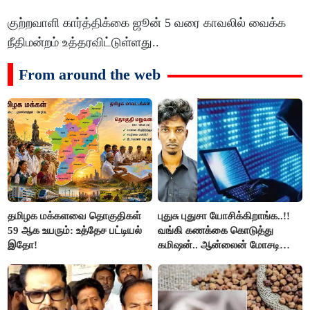
குற்றவாளி கார்த்திக்கை ஜூன் 5 வரை காவலில் வைக்க
நீதிமன்றம் உத்தரவிட்டுள்ளது..
From around the web
தமிழக மக்களவை தொகுதிகள்
புதுசு புதுசா யோசிக்கிறாங்க..!!
59 ஆக உயரும்: உத்தேச பட்டியல்
வங்கி கணக்கை கொடுத்து
இதோ!
கமிஷன்.. ஆன்லைன் மோசடி
கும்பலுக்கு உதவிய வாலிபர்
கைது..!!