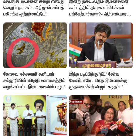
உதயநிதி ஸ்டாலின் கைது என்பது
இன்று நடைபெறும் ஆலோசனை
வெறும் நாடகம் - அர்ஜுன் சம்பத்
கூட்டத்தில் திமுக எம்.பி.க்கள்
பகிரங்க குற்றச்சாட்டு..!
பங்கேற்பார்களா?- ஆர்.எஸ்.பாரதி
விளக்கம்..!
கோவை ஈச்சனாரி தனியார்
இந்த படிப்பிற்கு 'நீட்' தேர்வு
கல்லூரியின் விடுதி உணவகத்தில்
வேண்டாமே - பிரதமர் மோடிக்கு
வழங்கப்பட்ட இரவு உணவில் புழு..!
முதலமைச்சர் விஜய் கடிதம்..!