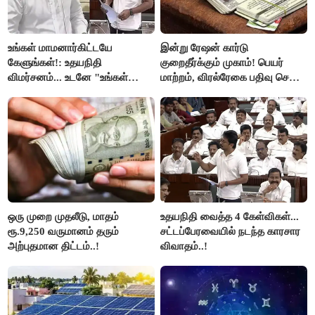
உங்கள் மாமனார்கிட்டயே
இன்று ரேஷன் கார்டு
கேளுங்கள்!: உதயநிதி
குறைதீர்க்கும் முகாம்! பெயர்
விமர்சனம்... உடனே "உங்கள்
மாற்றம், விரல்ரேகை பதிவு செய்ய
அப்பாவிடம் கேளுங்கள்" என
அரிய வாய்ப்பு!
ஆதவ் அர்ஜுனா பதிலடி!
ஒரு முறை முதலீடு, மாதம்
உதயநிதி வைத்த 4 கேள்விகள்...
ரூ.9,250 வருமானம் தரும்
சட்டப்பேரவையில் நடந்த காரசார
அற்புதமான திட்டம்..!
விவாதம்..!