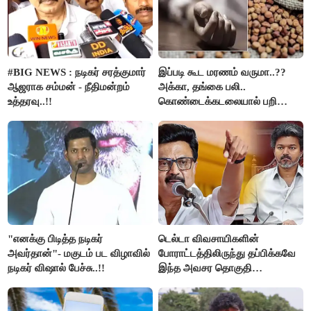
#BIG NEWS : நடிகர் சரத்குமார்
இப்படி கூட மரணம் வருமா..??
ஆஜராக சம்மன் - நீதிமன்றம்
அக்கா, தங்கை பலி..
உத்தரவு..!!
கொண்டைக்கடலையால் பறிபோன
உயிர்கள்..!!
"எனக்கு பிடித்த நடிகர்
டெல்டா விவசாயிகளின்
அவர்தான்"- மகுடம் பட விழாவில்
போராட்டத்திலிருந்து தப்பிக்கவே
நடிகர் விஷால் பேச்சு..!!
இந்த அவசர தொகுதி
மறுவரையறை நாடகத்தை
அரங்கேற்றுகிறார் முதலமைச்சர் -