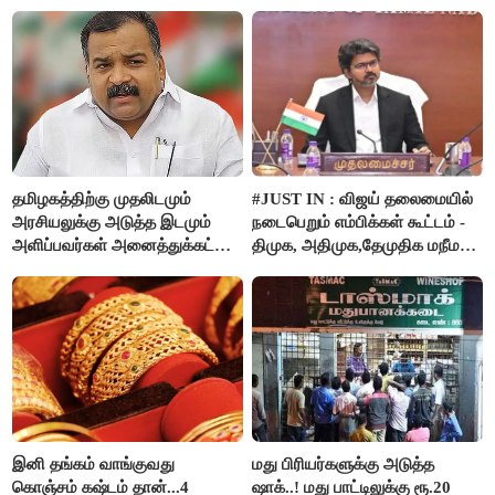
தமிழகத்திற்கு முதலிடமும்
#JUST IN : விஜய் தலைமையில்
அரசியலுக்கு அடுத்த இடமும்
நடைபெறும் எம்பிக்கள் கூட்டம் -
அளிப்பவர்கள் அனைத்துக்கட்சி
திமுக, அதிமுக,தேமுதிக மநீம
கூட்டத்தில் நிச்சயம்
புறக்கணிப்பு..!
பங்கேற்பார்கள் - மாணிக்கம்
தாகூர்..!!
இனி தங்கம் வாங்குவது
மது பிரியர்களுக்கு அடுத்த
கொஞ்சம் கஷ்டம் தான்...4
ஷாக்..! மது பாட்டிலுக்கு ரூ.20