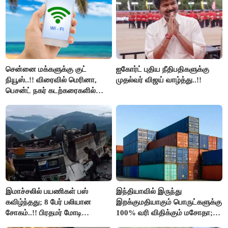
திமுக ஐடி விங்..!!
சென்னை மக்களுக்கு குட்
ஐகோர்ட் புதிய நீதிபதிகளுக்கு
நியூஸ்..!! விரைவில் மெரினா,
முதல்வர் விஜய் வாழ்த்து..!!
பெசன்ட் நகர் கடற்கரைகளில்
இலவச Wi-Fi வசதி..!!
இமாச்சலில் பயணிகள் பஸ்
இந்தியாவில் இருந்து
கவிழ்ந்தது; 8 பேர் பலியான
இறக்குமதியாகும் பொருட்களுக்கு
சோகம்..!! பிரதமர் மோடி
100% வரி விதிக்கும் மசோதா;
இரங்கல்..!!
அமெரிக்கா நிறைவேற்றம்..!!