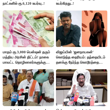
நாட்களில் ரூ.6,120 உயர்வு..!
உயர்கிறது..!
மாதம் ரூ.3,000 பென்ஷன் தரும்
விஜய்யின் 'ஜனநாயகன்'
மத்திய அரசின் திட்டம்! நாகை
கொடுத்த தைரியம்: தந்தையிடம்
மாவட்ட தொழிலாளர்களுக்கு
தனக்கு நேர்ந்த கொடூரத்தை
ஆட்சியர் வெளியிட்ட சூப்பர்
கூறிய சிறுமி!
செய்தி!