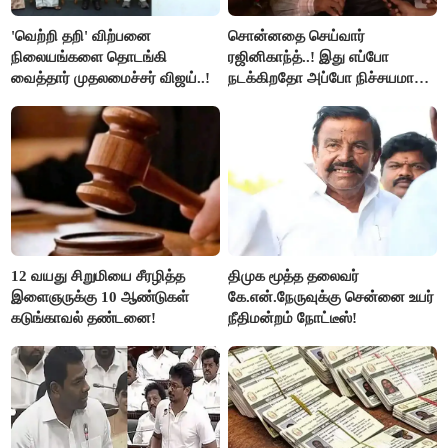
'வெற்றி தறி' விற்பனை
சொன்னதை செய்வார்
நிலையங்களை தொடங்கி
ரஜினிகாந்த்..! இது எப்போ
வைத்தார் முதலமைச்சர் விஜய்..!
நடக்கிறதோ அப்போ நிச்சயமாக
ரஜினி ₹1 கோடி தருவார் - லதா
ரஜினிகாந்த்..!
12 வயது சிறுமியை சீரழித்த
திமுக மூத்த தலைவர்
இளைஞருக்கு 10 ஆண்டுகள்
கே.என்.நேருவுக்கு சென்னை உயர்
கடுங்காவல் தண்டனை!
நீதிமன்றம் நோட்டீஸ்!