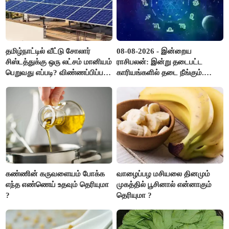
தமிழ்நாட்டில் வீட்டு சோலார்
08-08-2026 - இன்றைய
சிஸ்டத்துக்கு ஒரு லட்சம் மானியம்
ராசிபலன்: இன்று தடைபட்ட
பெறுவது எப்படி? விண்ணப்பிப்பது
காரியங்களில் தடை நீங்கும்.
எப்படி?
பணவரத்து எதிர்பார்த்தபடி
இருக்கும். ஆன்மீக எண்ணம்
அதிகரிக்கும்..!
கண்ணின் கருவளையம் போக்க
வாழைப்பழ மசியலை தினமும்
எந்த எண்ணெய் உதவும் தெரியுமா
முகத்தில் பூசினால் என்னாகும்
?
தெரியுமா ?