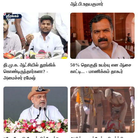
ஆர்.பி.உதயகுமார்
தி.மு.க. ஆட்சியில் தூங்கிக்
50% தொகுதி உயர்வு என ஆசை
கொண்டிருந்தார்களா? -
காட்டி... - மாணிக்கம் தாகூர்
அமைச்சர் ரமேஷ்