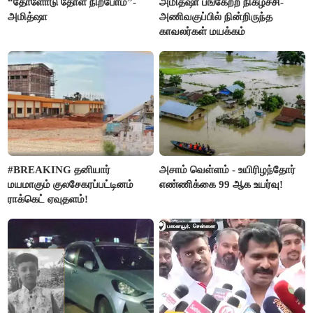
“தோளோடு தோள் நிற்போம்”-
அமித்ஷா பங்கேற்ற நிகழ்ச்சி-
அமித்ஷா
அணிவகுப்பில் நின்றிருந்த
காவலர்கள் மயக்கம்
#BREAKING தனியார்
அசாம் வெள்ளம் - உயிரிழந்தோர்
மயமாகும் குலசேகரப்பட்டினம்
எண்ணிக்கை 99 ஆக உயர்வு!
ராக்கெட் ஏவுதளம்!