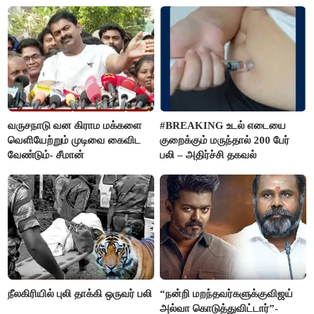
கிடைக்கும்னு சொல்றாங்க”-
மார்க்கண்டேயன்
வருசநாடு வன கிராம மக்களை
#BREAKING உடல் எடையை
வெளியேற்றும் முடிவை கைவிட
குறைக்கும் மருந்தால் 200 பேர்
வேண்டும்- சீமான்
பலி – அதிர்ச்சி தகவல்
நீலகிரியில் புலி தாக்கி ஒருவர் பலி
“நன்றி மறந்தவர்களுக்குவிஜய்
அல்வா கொடுத்துவிட்டார்”-