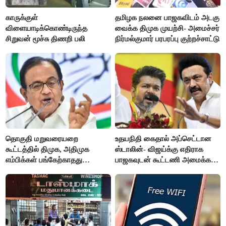
காருக்குள்
தமிழக நலனை பாஜகவிடம் அடகு
விளையாடிக்கொண்டிருந்த
வைக்க திமுக முயற்சி- அமைச்சர்
சிறுவன் மூச்சு திணறி பலி
நிர்மல்குமார் பரபரப்பு குற்றச்சாட்டு
தொகுதி மறுவரையறை
உதயநிதி கைதால் அப்செட்டான
கூட்டத்தில் திமுக, அதிமுக
ஸ்டாலின்- விஜய்க்கு எதிராக
எம்பிக்கள் பங்கேற்காதது
பாஜகவுடன் கூட்டணி அமைக்க
வருத்தமளிக்கிறது- ப.சிதம்பரம்
திட்டம்