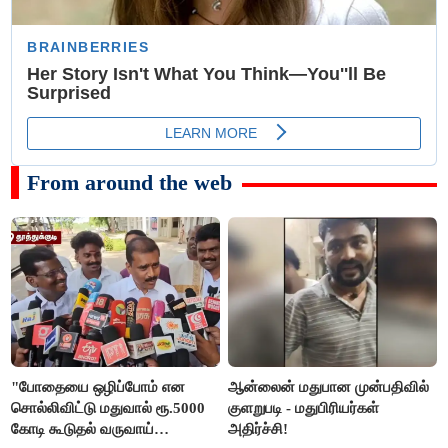
From around the web
"போதையை ஒழிப்போம் என
ஆன்லைன் மதுபான முன்பதிவில்
சொல்லிவிட்டு மதுவால் ரூ.5000
குளறுபடி - மதுபிரியர்கள்
கோடி கூடுதல் வருவாய்
அதிர்ச்சி!