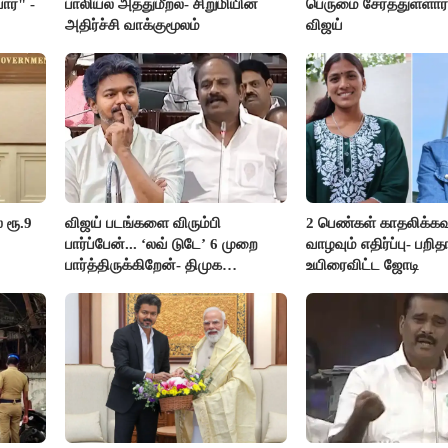
ார்" -
பாலியல் அத்துமீறல்- சிறுமியின்
பெருமை சேர்த்துள்ளார்
அதிர்ச்சி வாக்குமூலம்
விஜய்
 ரூ.9
விஜய் படங்களை விரும்பி
2 பெண்கள் காதலிக்கவ
பார்ப்பேன்... ‘லவ் டுடே’ 6 முறை
வாழவும் எதிர்ப்பு- பற
பார்த்திருக்கிறேன்- திமுக
உயிரைவிட்ட ஜோடி
எம்.எல்.ஏ.நெகிழ்ச்சி