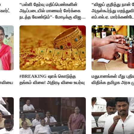
்
“பள்ளி தேர்வு மதிப்பெண்களின்
“விஜய் குறித்து நான்
ோர்ட்
அடிப்படையில் மாணவர் சேர்க்கை
அருள்கூர்ந்து மறந்துவி
நடத்த வேண்டும்”- மோடிக்கு விஜய்
எம்.எல்.ஏ. மார்க்கண்ட
கடிதம்
#BREAKING ஷாக் கொடுத்த
மதுபானங்கள் மீது புத
னைவியை
தங்கம் விலை! அதிரடி விலை உயர்வு
விதிக்க தமிழக அரசு மு