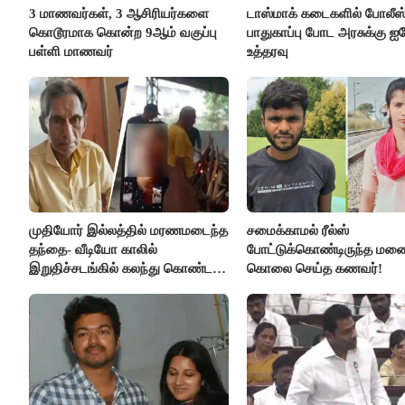
3 மாணவர்கள், 3 ஆசிரியர்களை
டாஸ்மாக் கடைகளில் போலீஸ
கொடூரமாக கொன்ற 9ஆம் வகுப்பு
பாதுகாப்பு போட அரசுக்கு ஐக
பள்ளி மாணவர்
உத்தரவு
முதியோர் இல்லத்தில் மரணமடைந்த
சமைக்காமல் ரீல்ஸ்
தந்தை- வீடியோ காலில்
போட்டுக்கொண்டிருந்த ம
இறுதிச்சடங்கில் கலந்து கொண்ட
கொலை செய்த கணவர்!
மகள்கள்