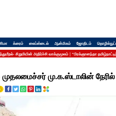
னிமா
க்ரைம்
லைப்ஸ்டைல்
ஆன்மிகம்
ஜோதிடம்
தொழில்நுட்
முதலமைச்சர் மு.க.ஸ்டாலின் நேரில்