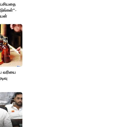
 பேசியதை
டுங்கள்”-
ேயன்
ிய வரியை
டிவு