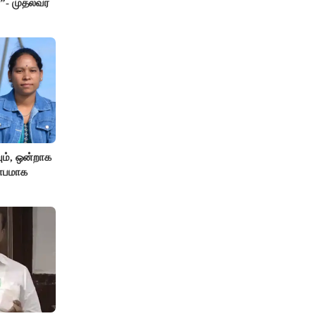
”- முதல்வர்
ும், ஒன்றாக
ிதாபமாக