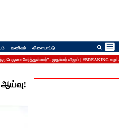
பம்
வணிகம்
விளையாட்டு
 ஆய்வு!