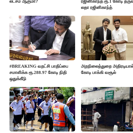
லட்சம் ஆகுமா?
ரஜினிகாந்த் ரூ.1 கோடி தருவ
லதா ரஜினிகாந்த்
#BREAKING வறட்சி பாதிப்பை
அறநிலைத்துறை அதிரடியால்
சமாளிக்க ரூ.288.97 கோடி நிதி
கோடி பாக்கி வசூல்
ஒதுக்கீடு