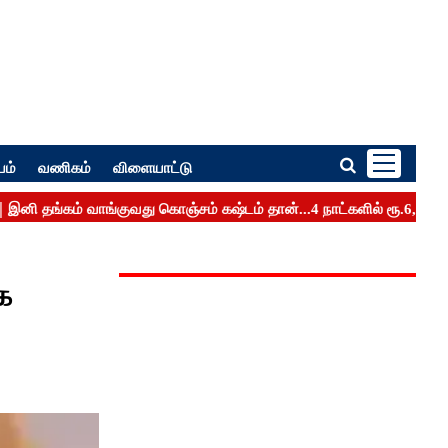
பம்
வணிகம்
விளையாட்டு
க