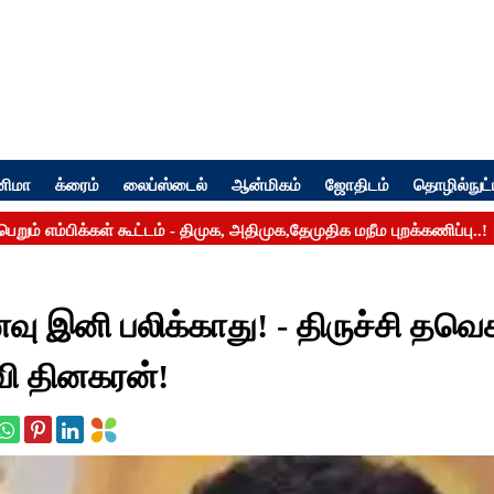
னிமா
க்ரைம்
லைப்ஸ்டைல்
ஆன்மிகம்
ஜோதிடம்
தொழில்நுட்
வு இனி பலிக்காது! - திருச்சி தவெ
ிவி தினகரன்!