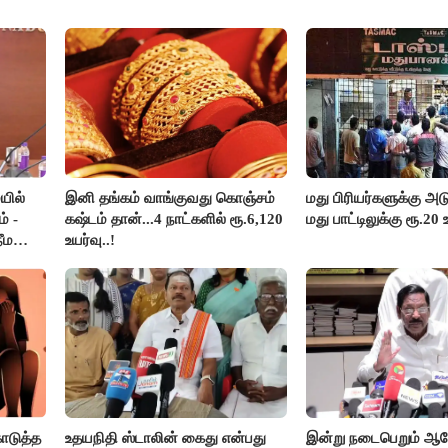
யில்
இனி தங்கம் வாங்குவது கொஞ்சம்
மது பிரியர்களுக்கு அடு
் -
கஷ்டம் தான்...4 நாட்களில் ரூ.6,120
மது பாட்டிலுக்கு ரூ.20 
ீம
உயர்வு..!
ொடுத்த
உதயநிதி ஸ்டாலின் கைது என்பது
இன்று நடைபெறும் 