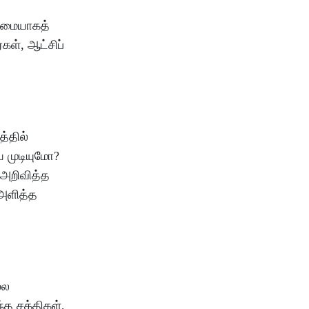
ழுமையாகத்
கள், ஆட்சிப்
த்தில்
ய முடியுமோ?
 அறிவித்த
 அளித்த
்ல
த சக்திகள்,