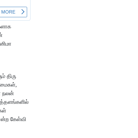
்களாக
்
ினிமா
ம் திரு
ுமைகள்,
் நலன்
த்தளங்களில்
கள்
என்ற கேள்வி