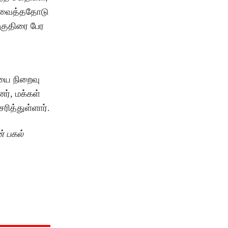
்ய வைத்ததோடு
குதிரை பேர
யை நிறைவு
ர், மக்கள்
ரித்துள்ளார்.
் பகல்