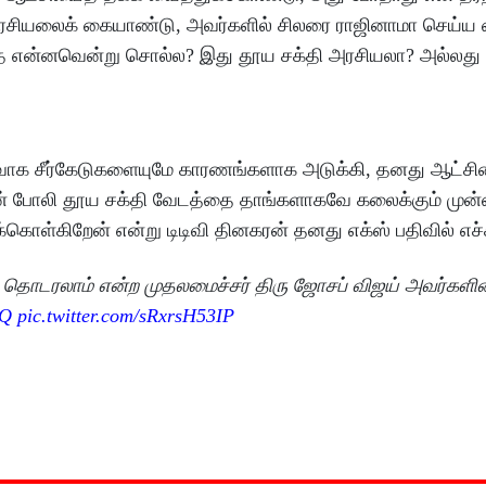
ேர அரசியலைக் கையாண்டு, அவர்களில் சிலரை ராஜினாமா செய
பதை என்னவென்று சொல்ல? இது தூய சக்தி அரசியலா? அல்லது 
்வாக சீர்கேடுகளையுமே காரணங்களாக அடுக்கி, தனது ஆட்சி
் போலி தூய சக்தி வேடத்தை தாங்களாகவே கலைக்கும் முன்ன
கொள்கிறேன் என்று டிடிவி தினகரன் தனது எக்ஸ் பதிவில் எச்ச
யைத் தொடரலாம் என்ற முதலமைச்சர் திரு ஜோசப் விஜய் அவர்களின
HQ
pic.twitter.com/sRxrsH53IP