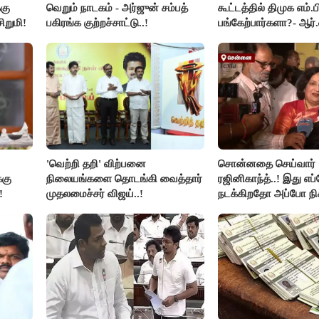
கு
வெறும் நாடகம் - அர்ஜுன் சம்பத்
கூட்டத்தில் திமுக எம்.ப
ிறுமி!
பகிரங்க குற்றச்சாட்டு..!
பங்கேற்பார்களா?- ஆர்.
விளக்கம்..!
'வெற்றி தறி' விற்பனை
சொன்னதை செய்வார்
்கு
நிலையங்களை தொடங்கி வைத்தார்
ரஜினிகாந்த்..! இது எப
!
முதலமைச்சர் விஜய்..!
நடக்கிறதோ அப்போ நி
ரஜினி ₹1 கோடி தருவார
ரஜினிகாந்த்..!