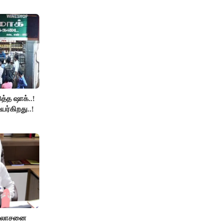
த்த ஷாக்..!
உயர்கிறது..!
ஆலோசனை