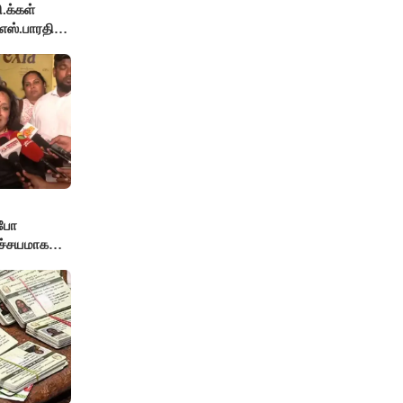
ி.க்கள்
எஸ்.பாரதி
்போ
ச்சயமாக
் - லதா