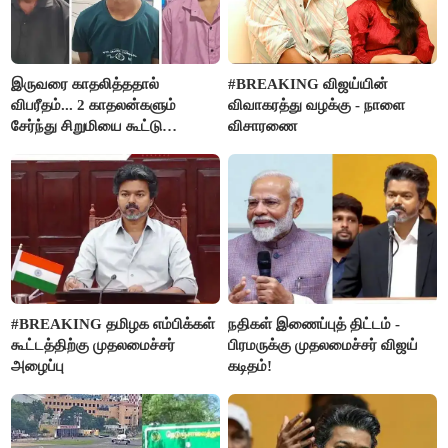
இருவரை காதலித்ததால்
#BREAKING விஜய்யின்
விபரீதம்... 2 காதலன்களும்
விவாகரத்து வழக்கு - நாளை
சேர்ந்து சிறுமியை கூட்டு
விசாரணை
வன்கொடுமை செய்து கொலை
செய்த கொடூரம்
#BREAKING தமிழக எம்பிக்கள்
நதிகள் இணைப்புத் திட்டம் -
கூட்டத்திற்கு முதலமைச்சர்
பிரமருக்கு முதலமைச்சர் விஜய்
அழைப்பு
கடிதம்!