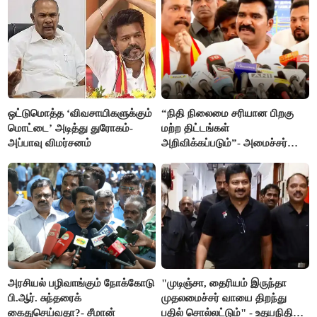
ஒட்டுமொத்த ‘விவசாயிகளுக்கும்
“நிதி நிலைமை சரியான பிறகு
மொட்டை’ அடித்து துரோகம்-
மற்ற திட்டங்கள்
அப்பாவு விமர்சனம்
அறிவிக்கப்படும்”- அமைச்சர்
நிர்மல்குமார் விளக்கம்
அரசியல் பழிவாங்கும் நோக்கோடு
"முடிஞ்சா, தைரியம் இருந்தா
பி.ஆர். சுந்தரைக்
முதலமைச்சர் வாயை திறந்து
கைதுசெய்வதா?- சீமான்
பதில் சொல்லட்டும்" - உதயநிதி