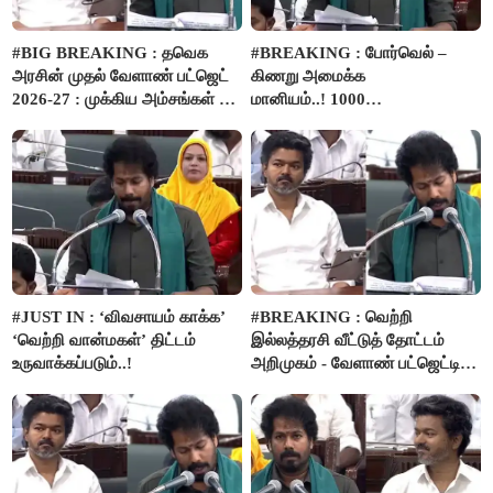
#BIG BREAKING : தவெக
#BREAKING : போர்வெல் –
அரசின் முதல் வேளாண் பட்ஜெட்
கிணறு அமைக்க
2026-27 : முக்கிய அம்சங்கள் ஓர்
மானியம்..! 1000
பார்வை..!
விவசாயிகளுக்கு மானியத்தில்
பம்புசெட் வழங்கப்படும்..!
#JUST IN : ‘விவசாயம் காக்க’
#BREAKING : வெற்றி
‘வெற்றி வான்மகள்’ திட்டம்
இல்லத்தரசி வீட்டுத் தோட்டம்
உருவாக்கப்படும்..!
அறிமுகம் - வேளாண் பட்ஜெட்டில்
அறிவிப்பு..!