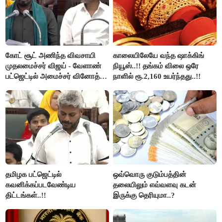
கோட் சூட் அணிந்த விவசாயி
காலையிலேயே வந்த ஷாக்கிங்
முதலமைச்சர் விஜய் - வேளாண்
நியூஸ்..!! தங்கம் விலை ஒரே
பட்ஜெட்டில் அமைச்சர் வினோத்
நாளில் ரூ.2,160 உயர்ந்தது..!!
பெருமிதம்..!
தமிழக பட்ஜெட்டில்
ஒவ்வொரு குடும்பத்தின்
கவனிக்கப்படவேண்டிய
தலையிலும் எவ்வளவு கடன்
திட்டங்கள்..!!
இருக்கு தெரியுமா..?