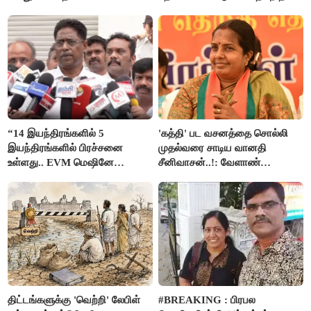
ஸ்டாலின்
“14 இயந்திரங்களில் 5
'கத்தி' பட வசனத்தை சொல்லி
இயந்திரங்களில் பிரச்சனை
முதல்வரை சாடிய வானதி
உள்ளது.. EVM மெஷினே
சீனிவாசன்..!: வேளாண்
பிரச்சனையா இருக்கு”- என்.ஆர்.
பட்ஜெட்டுக்கு பாஜக கடும்
இளங்கோ
எதிர்ப்பு!
திட்டங்களுக்கு 'வெற்றி' லேபிள்
#BREAKING : பிரபல