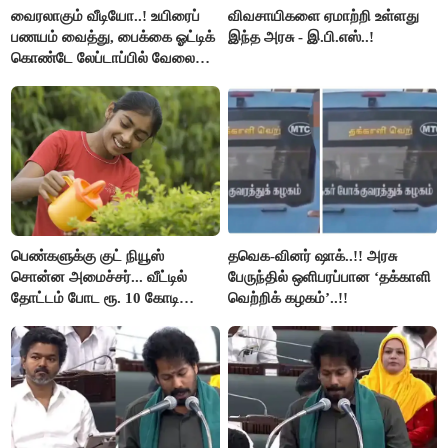
வைரலாகும் வீடியோ..! உயிரைப்
விவசாயிகளை ஏமாற்றி உள்ளது
பணயம் வைத்து, பைக்கை ஓட்டிக்
இந்த அரசு - இ.பி.எஸ்..!
கொண்டே லேப்டாப்பில் வேலை
பார்த்த நபர்..!
பெண்களுக்கு குட் நியூஸ்
தவெக-வினர் ஷாக்..!! அரசு
சொன்ன அமைச்சர்... வீட்டில்
பேருந்தில் ஒளிபரப்பான ‘தக்காளி
தோட்டம் போட ரூ. 10 கோடி
வெற்றிக் கழகம்’..!!
நிதி..!