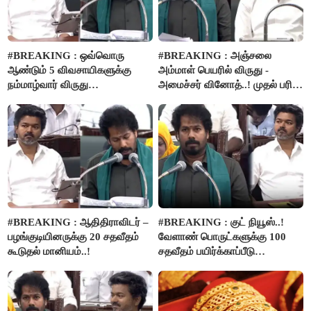
#BREAKING : ஒவ்வொரு
#BREAKING : அஞ்சலை
ஆண்டும் 5 விவசாயிகளுக்கு
அம்மாள் பெயரில் விருது -
நம்மாழ்வார் விருது
அமைச்சர் வினோத்..! முதல் பரிசு
வழங்கப்படும்..!
ரூ.2.50 லட்சம் வழங்கப்படும்..!
#BREAKING : ஆதிதிராவிடர் –
#BREAKING : குட் நியூஸ்..!
பழங்குடியினருக்கு 20 சதவீதம்
வேளாண் பொருட்களுக்கு 100
கூடுதல் மானியம்..!
சதவீதம் பயிர்க்காப்பீடு
வழங்கபடும் - அமைச்சர்
வினோத்..!