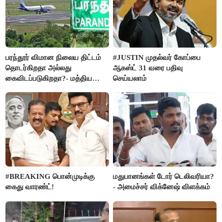
பரந்தூர் விமான நிலைய திட்டம்
#JUSTIN முதல்வர் கோப்பை
தொடர்கிறதா அல்லது
ஆகஸ்ட் 31 வரை பதிவு
கைவிடப்படுகிறதா?- மத்திய
செய்யலாம்
அரசு விளக்கம்
#BREAKING பொன்முடிக்கு
மதுபானங்கள் டோர் டெலிவரியா?
கைது வாரண்ட்!
- அமைச்சர் விக்னேஷ் விளக்கம்