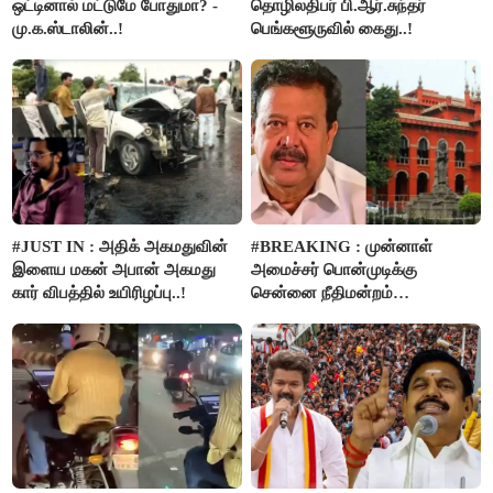
ஒட்டினால் மட்டுமே போதுமா? -
தொழிலதிபர் பி.ஆர்.சுந்தர்
மு.க.ஸ்டாலின்..!
பெங்களூருவில் கைது..!
#JUST IN : அதிக் அகமதுவின்
#BREAKING : முன்னாள்
இளைய மகன் அபான் அகமது
அமைச்சர் பொன்முடிக்கு
கார் விபத்தில் உயிரிழப்பு..!
சென்னை நீதிமன்றம்
பிடிவாரண்ட்..!