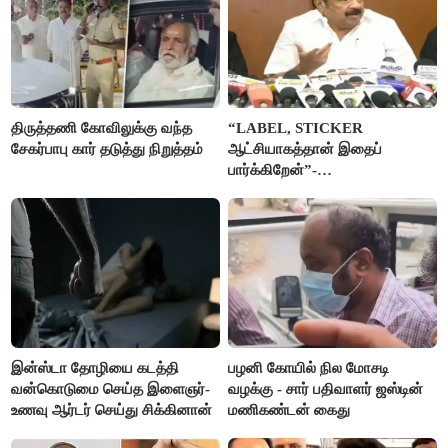
திருத்தணி கோவிலுக்கு வந்த
“LABEL, STICKER
சேகர்பாபு கார் தடுத்து நிறுத்தம்
ஆட்சியாகத்தான் இதைப்
பார்க்கிறேன்”-
எம்.ஆர்.கே.பன்னீர்செல்வம்
இன்ஸ்டா தோழியை கடத்தி
பழனி கோயில் நில மோசடி
வன்கொடுமை செய்த இளைஞர்-
வழக்கு - சார் பதிவாளர் ஜஸ்டின்
உணவு ஆர்டர் செய்து சிக்கினான்
மணிகண்டன் கைது