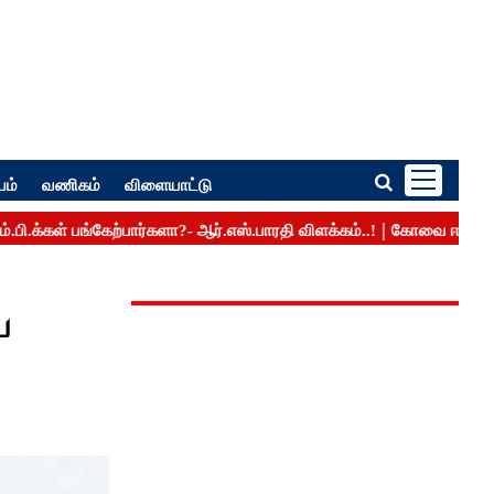
பம்
வணிகம்
விளையாட்டு
ய