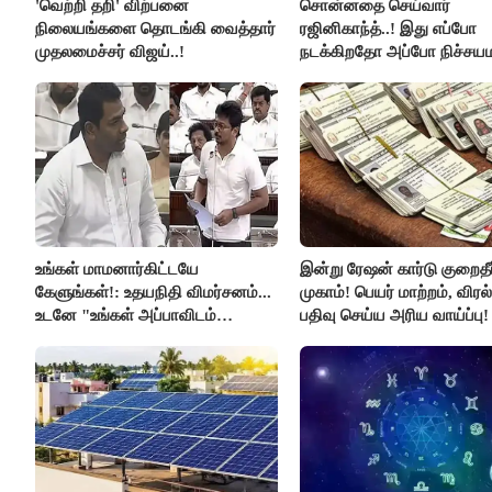
'வெற்றி தறி' விற்பனை
சொன்னதை செய்வார்
நிலையங்களை தொடங்கி வைத்தார்
ரஜினிகாந்த்..! இது எப்போ
முதலமைச்சர் விஜய்..!
நடக்கிறதோ அப்போ நிச்சய
ரஜினி ₹1 கோடி தருவார் - 
ரஜினிகாந்த்..!
உங்கள் மாமனார்கிட்டயே
இன்று ரேஷன் கார்டு குறைதீர்
கேளுங்கள்!: உதயநிதி விமர்சனம்...
முகாம்! பெயர் மாற்றம், விர
உடனே "உங்கள் அப்பாவிடம்
பதிவு செய்ய அரிய வாய்ப்பு!
கேளுங்கள்" என ஆதவ் அர்ஜுனா
பதிலடி!