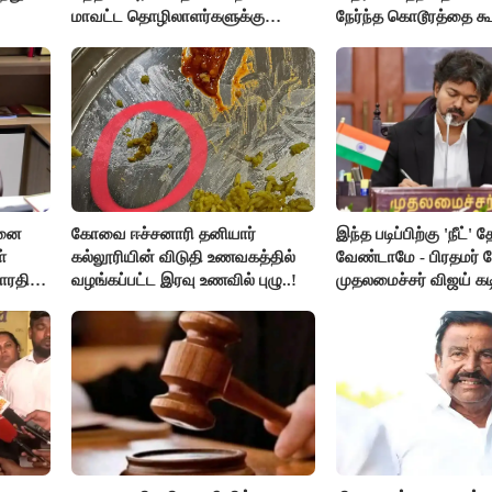
மாவட்ட தொழிலாளர்களுக்கு
நேர்ந்த கொடூரத்தை கூ
ஆட்சியர் வெளியிட்ட சூப்பர்
செய்தி!
சனை
கோவை ஈச்சனாரி தனியார்
இந்த படிப்பிற்கு 'நீட்' த
்
கல்லூரியின் விடுதி உணவகத்தில்
வேண்டாமே - பிரதமர் ம
ாரதி
வழங்கப்பட்ட இரவு உணவில் புழு..!
முதலமைச்சர் விஜய் கடி