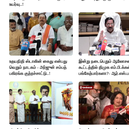
உயர்வு..!
உதயநிதி ஸ்டாலின் கைது என்பது
இன்று நடைபெறும் ஆலோ
வெறும் நாடகம் - அர்ஜுன் சம்பத்
கூட்டத்தில் திமுக எம்.பி.க்கள
பகிரங்க குற்றச்சாட்டு..!
பங்கேற்பார்களா?- ஆர்.எஸ்.ப
விளக்கம்..!