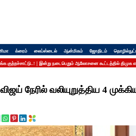
னிமா
க்ரைம்
லைப்ஸ்டைல்
ஆன்மிகம்
ஜோதிடம்
தொழில்நுட்
விஜய் நேரில் வலியுறுத்திய 4 முக்கி