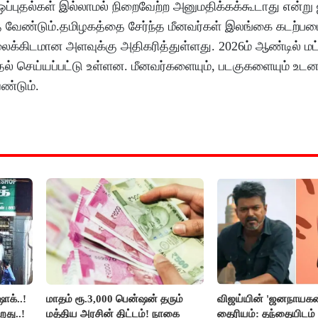
 ஒப்புதல்கள் இல்லாமல் நிறைவேற்ற அனுமதிக்கக்கூடாது என்று 
த வேண்டும்.தமிழகத்தை சேர்ந்த மீனவர்கள் இலங்கை கடற்பட
வலைக்கிடமான அளவுக்கு அதிகரித்துள்ளது. 2026ம் ஆண்டில் மட
தல் செய்யப்பட்டு உள்ளன. மீனவர்களையும், படகுகளையும் உட
ண்டும்.
ாக்..!
மாதம் ரூ.3,000 பென்ஷன் தரும்
விஜய்யின் 'ஜனநாயகன
றது..!
மத்திய அரசின் திட்டம்! நாகை
தைரியம்: தந்தையிடம்