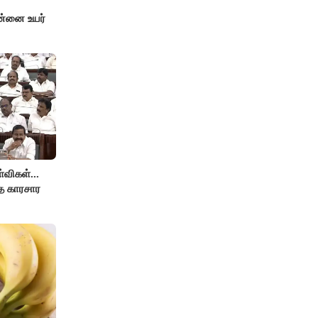
ன்னை உயர்
விகள்...
்த காரசார