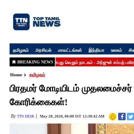
தமிழகம்
அரசியல்
மாவட்டங்கள்
இந்தியா
உலகம்
சி
Home
தமிழகம்
பிரதமர் மோடியிடம் முதலமைச்சர் 
கோரிக்கைகள்!
By
May 28, 2026, 06:00 IST
12:30:42 AM
TTN DESK