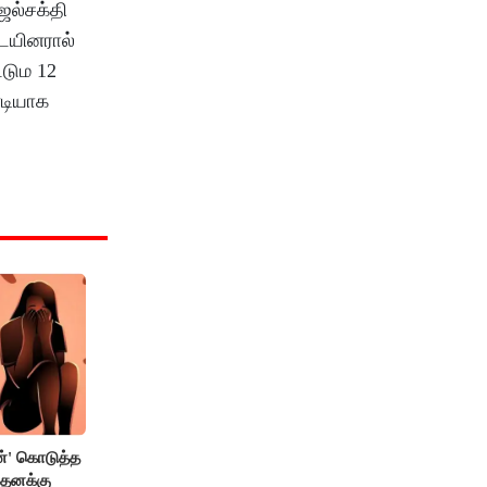
ஜல்சக்தி
ையினரால்
்டும 12
னடியாக
்' கொடுத்த
 தனக்கு