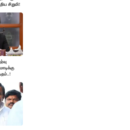
றிய சிறுமி!
ேர்வு
ோடிக்கு
தம்..!