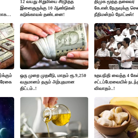
12 வயது சிறுமியை சீரழித்த
திமுக மூத்த தலைவர்
இளைஞருக்கு 10 ஆண்டுகள்
கே.என்.நேருவுக்கு செ
மாக
கடுங்காவல் தண்டனை!
நீதிமன்றம் நோட்டீஸ்!
லதா
க்கும்
ஒரு முறை முதலீடு, மாதம் ரூ.9,250
உதயநிதி வைத்த 4 கேள்
ல்ரேகை
வருமானம் தரும் அற்புதமான
சட்டப்பேரவையில் நடந
திட்டம்..!
விவாதம்..!