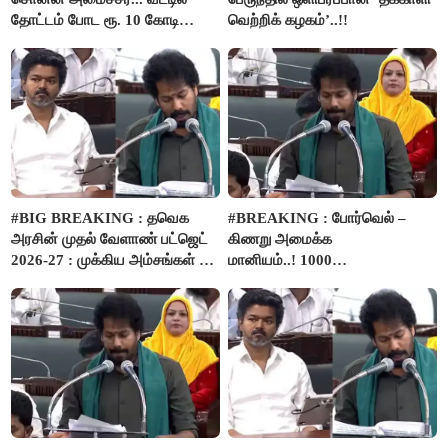
தோட்டம் போட ரூ. 10 கோடி
வெற்றிக் கழகம்’..!!
நிதி..!
#BIG BREAKING : தவெக
#BREAKING : போர்வெல் –
அரசின் முதல் வேளாண் பட்ஜெட்
கிணறு அமைக்க
2026-27 : முக்கிய அம்சங்கள் ஓர்
மானியம்..! 1000
பார்வை..!
விவசாயிகளுக்கு மானியத்தில்
பம்புசெட் வழங்கப்படும்..!