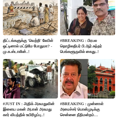
திட்டங்களுக்கு 'வெற்றி' லேபிள்
#BREAKING : பிரபல
ஒட்டினால் மட்டுமே போதுமா? -
தொழிலதிபர் பி.ஆர்.சுந்தர்
மு.க.ஸ்டாலின்..!
பெங்களூருவில் கைது..!
#JUST IN : அதிக் அகமதுவின்
#BREAKING : முன்னாள்
இளைய மகன் அபான் அகமது
அமைச்சர் பொன்முடிக்கு
கார் விபத்தில் உயிரிழப்பு..!
சென்னை நீதிமன்றம்