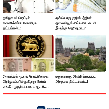
தமிழக பட்ஜெட்டில்
ஒவ்வொரு குடும்பத்தின்
கவனிக்கப்படவேண்டிய
தலையிலும் எவ்வளவு கடன்
திட்டங்கள்..!!
இருக்கு தெரியுமா..?
பிளாஸ்டிக் ரூபாய் நோட்டுகளை
மதுரைக்கு அறிவிக்கப்பட்ட
அறிமுகப்படுத்துகிறது ரிசர்வ்
அசத்தல் திட்டங்கள்..!
வங்கி: முதற்கட்டமாக ரூ.10,
ரூ.20 நோட்டுகள் அச்சடிப்பு!