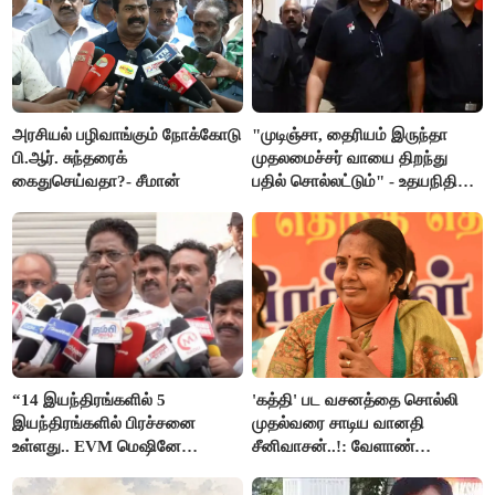
அரசியல் பழிவாங்கும் நோக்கோடு
"முடிஞ்சா, தைரியம் இருந்தா
பி.ஆர். சுந்தரைக்
முதலமைச்சர் வாயை திறந்து
கைதுசெய்வதா?- சீமான்
பதில் சொல்லட்டும்" - உதயநிதி
ஸ்டாலின்
“14 இயந்திரங்களில் 5
'கத்தி' பட வசனத்தை சொல்லி
இயந்திரங்களில் பிரச்சனை
முதல்வரை சாடிய வானதி
உள்ளது.. EVM மெஷினே
சீனிவாசன்..!: வேளாண்
பிரச்சனையா இருக்கு”- என்.ஆர்.
பட்ஜெட்டுக்கு பாஜக கடும்
இளங்கோ
எதிர்ப்பு!