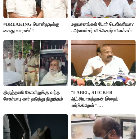
#BREAKING பொன்முடிக்கு
மதுபானங்கள் டோர் டெலிவரியா?
கைது வாரண்ட்!
- அமைச்சர் விக்னேஷ் விளக்கம்
திருத்தணி கோவிலுக்கு வந்த
“LABEL, STICKER
சேகர்பாபு கார் தடுத்து நிறுத்தம்
ஆட்சியாகத்தான் இதைப்
பார்க்கிறேன்”-
எம்.ஆர்.கே.பன்னீர்செல்வம்