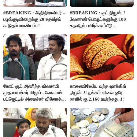
#BREAKING : ஆதிதிராவிடர் –
#BREAKING : குட் நியூஸ்..!
பழங்குடியினருக்கு 20 சதவீதம்
வேளாண் பொருட்களுக்கு 100
கூடுதல் மானியம்..!
சதவீதம் பயிர்க்காப்பீடு
வழங்கபடும் - அமைச்சர்
வினோத்..!
கோட் சூட் அணிந்த விவசாயி
காலையிலேயே வந்த ஷாக்கிங்
முதலமைச்சர் விஜய் - வேளாண்
நியூஸ்..!! தங்கம் விலை ஒரே
பட்ஜெட்டில் அமைச்சர் வினோத்
நாளில் ரூ.2,160 உயர்ந்தது..!!
பெருமிதம்..!