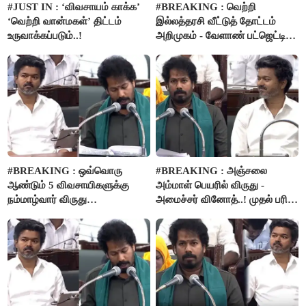
#JUST IN : ‘விவசாயம் காக்க’
#BREAKING : வெற்றி
‘வெற்றி வான்மகள்’ திட்டம்
இல்லத்தரசி வீட்டுத் தோட்டம்
உருவாக்கப்படும்..!
அறிமுகம் - வேளாண் பட்ஜெட்டில்
அறிவிப்பு..!
#BREAKING : ஒவ்வொரு
#BREAKING : அஞ்சலை
ஆண்டும் 5 விவசாயிகளுக்கு
அம்மாள் பெயரில் விருது -
நம்மாழ்வார் விருது
அமைச்சர் வினோத்..! முதல் பரிசு
வழங்கப்படும்..!
ரூ.2.50 லட்சம் வழங்கப்படும்..!