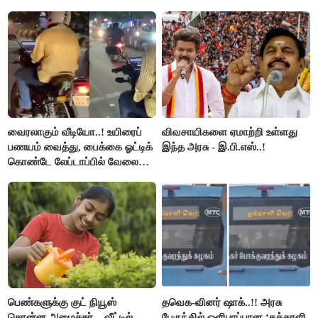
பிடிவாரண்ட்..!
வைரலாகும் வீடியோ..! உயிரைப்
விவசாயிகளை ஏமாற்றி உள்ளது
பணயம் வைத்து, பைக்கை ஓட்டிக்
இந்த அரசு - இ.பி.எஸ்..!
கொண்டே லேப்டாப்பில் வேலை
பார்த்த நபர்..!
பெண்களுக்கு குட் நியூஸ்
தவெக-வினர் ஷாக்..!! அரசு
சொன்ன அமைச்சர்... வீட்டில்
பேருந்தில் ஒளிபரப்பான ‘தக்காளி