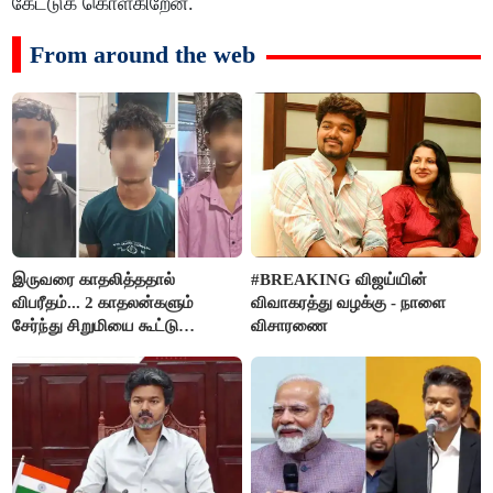
கேட்டுக் கொள்கிறேன்.
From around the web
இருவரை காதலித்ததால்
#BREAKING விஜய்யின்
விபரீதம்... 2 காதலன்களும்
விவாகரத்து வழக்கு - நாளை
சேர்ந்து சிறுமியை கூட்டு
விசாரணை
வன்கொடுமை செய்து கொலை
செய்த கொடூரம்