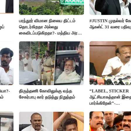
பரந்தூர் விமான நிலைய திட்டம்
#JUSTIN முதல்வர் க
ஜய்
தொடர்கிறதா அல்லது
ஆகஸ்ட் 31 வரை பதிவு
கைவிடப்படுகிறதா?- மத்திய அரசு
விளக்கம்
ியா?-
திருத்தணி கோவிலுக்கு வந்த
“LABEL, STICKER
ம்
சேகர்பாபு கார் தடுத்து நிறுத்தம்
ஆட்சியாகத்தான் இதை
பார்க்கிறேன்”-
எம்.ஆர்.கே.பன்னீர்செல