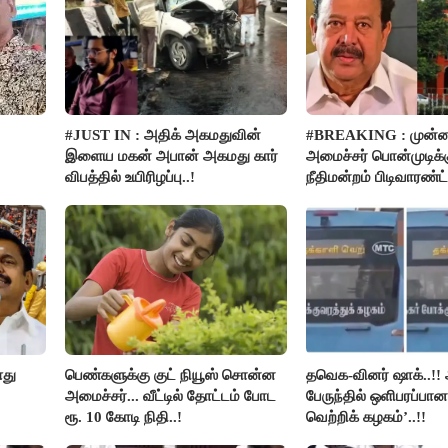
#JUST IN : அதிக் அகமதுவின்
#BREAKING : முன்ன
இளைய மகன் அபான் அகமது கார்
அமைச்சர் பொன்முடிக
விபத்தில் உயிரிழப்பு..!
நீதிமன்றம் பிடிவாரண்ட்
ளது
பெண்களுக்கு குட் நியூஸ் சொன்ன
தவெக-வினர் ஷாக்..!! 
அமைச்சர்... வீட்டில் தோட்டம் போட
பேருந்தில் ஒளிபரப்பான
ரூ. 10 கோடி நிதி..!
வெற்றிக் கழகம்’..!!