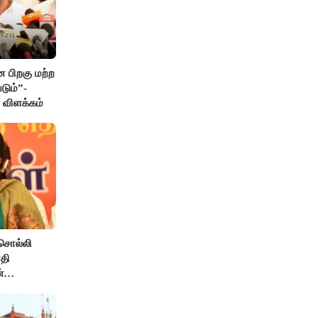
 பிறகு மற்ற
டும்”-
் விளக்கம்
சொல்லி
தி
்
் எதிர்ப்பு!