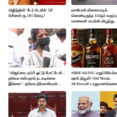
அஜித்தின் 'டேர் டெவில்' ப்ரீ-
வாலிபால் விளையாடிக்
பிசினஸ் ரூ.185 கோடி?
கொண்டிருந்த 10ஆம் வகுப்ப
மாணவன் மயங்கி விழுந்து
உயிரிழப்பு
"விஜய்யை நம்பி ஓட்டு போட்டேன்...
#BREAKING மதுப்பிரியர்க
தவெக என்பதால் நடவடிக்கை
ஷாக் நியூஸ்! Old Monk,
இல்லை”- தவெக நிர்வாகியால்
McDowell's மதுபானங்கள
பாதிக்கப்பட்ட பெண் கதறல்
விற்பனை செய்ய FSSAI த