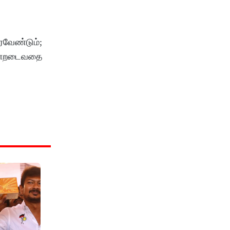
ரவேண்டும்;
சென்றடைவதை