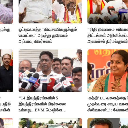
க்கு -
ஒட்டுமொத்த ‘விவசாயிகளுக்கும்
“நிதி நிலைமை சரியான
மொட்டை’ அடித்து துரோகம்-
திட்டங்கள் அறிவிக்கப்ப
அப்பாவு விமர்சனம்
அமைச்சர் நிர்மல்குமார
ா
“14 இயந்திரங்களில் 5
'கத்தி' பட வசனத்தை 
 பதில்
இயந்திரங்களில் பிரச்சனை
முதல்வரை சாடிய வான
டாலின்
உள்ளது.. EVM மெஷினே
சீனிவாசன்..!: வேளாண
பிரச்சனையா இருக்கு”- என்.ஆர்.
பட்ஜெட்டுக்கு பாஜக கடும
இளங்கோ