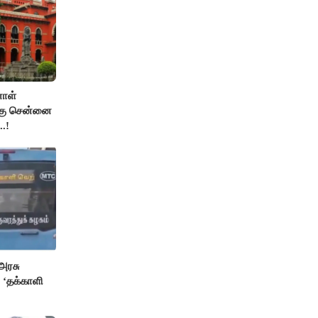
ாள்
்கு சென்னை
..!
அரசு
 ‘தக்காளி