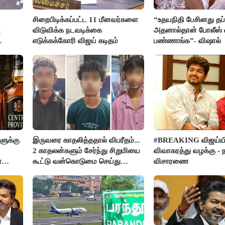
சிறைபிடிக்கப்பட்ட 11 மீனவர்களை
“உதயநிதி பேசினது தப்
ு
விடுவிக்க நடவடிக்கை
அதனால்தான் போலீஸ்
எடுக்கக்கோரி விஜய் கடிதம்
பண்ணாங்க”- விஷால்
ளுக்கு
இருவரை காதலித்ததால் விபரீதம்...
#BREAKING விஜய்ய
2 காதலன்களும் சேர்ந்து சிறுமியை
விவாகரத்து வழக்கு -
ை
கூட்டு வன்கொடுமை செய்து
விசாரணை
டை
கொலை செய்த கொடூரம்