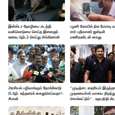
இன்ஸ்டா தோழியை கடத்தி
பழனி கோயில் நில மோசடி வழ
வன்கொடுமை செய்த இளைஞர்-
சார் பதிவாளர் ஜஸ்டின்
உணவு ஆர்டர் செய்து சிக்கினான்
மணிகண்டன் கைது
அரசியல் பழிவாங்கும் நோக்கோடு
"முடிஞ்சா, தைரியம் இருந்த
பி.ஆர். சுந்தரைக் கைதுசெய்வதா?-
முதலமைச்சர் வாயை திறந்து
சீமான்
சொல்லட்டும்" - உதயநிதி ஸ்