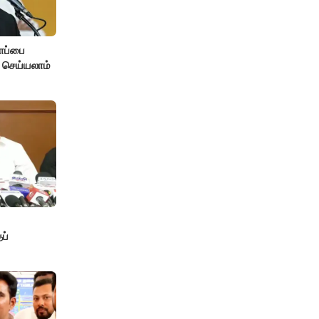
ோப்பை
 செய்யலாம்
ப்
்வம்