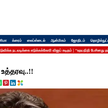
னிமா
க்ரைம்
லைப்ஸ்டைல்
ஆன்மிகம்
ஜோதிடம்
தொழில்நுட்
உத்தரவு..!!