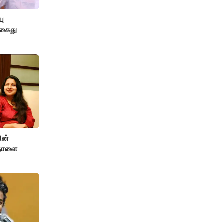
பு
 கைது
ின்
 நாளை