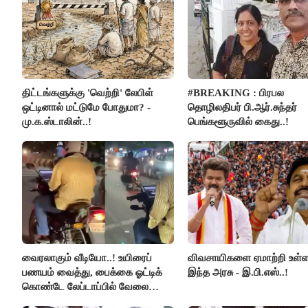
திட்டங்களுக்கு 'வெற்றி' லேபிள்
#BREAKING : பிரபல
ஒட்டினால் மட்டுமே போதுமா? -
தொழிலதிபர் பி.ஆர்.சுந்தர்
மு.க.ஸ்டாலின்..!
பெங்களூருவில் கைது..!
வைரலாகும் வீடியோ..! உயிரைப்
விவசாயிகளை ஏமாற்றி உள்
பணயம் வைத்து, பைக்கை ஓட்டிக்
இந்த அரசு - இ.பி.எஸ்..!
கொண்டே லேப்டாப்பில் வேலை
பார்த்த நபர்..!